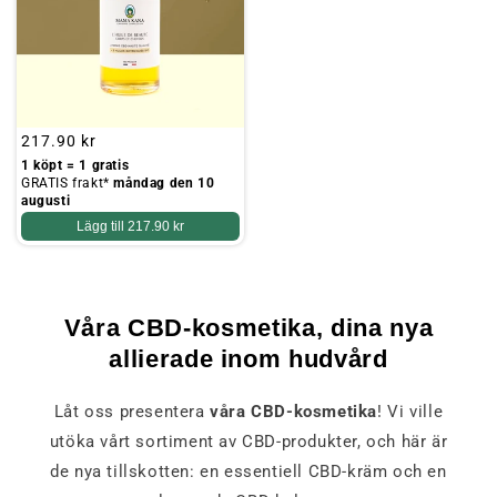
Ordinarie
217.90 kr
pris
1 köpt = 1 gratis
GRATIS frakt*
måndag den 10
augusti
Lägg till
217.90 kr
Våra CBD-kosmetika, dina nya
allierade inom hudvård
Låt oss presentera
våra CBD-kosmetika
! Vi ville
utöka vårt sortiment av CBD-produkter, och här är
de nya tillskotten: en essentiell CBD-kräm och en