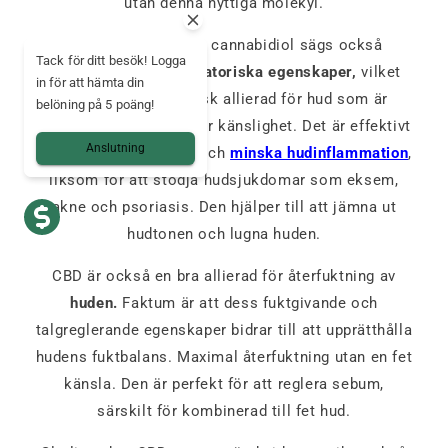
utan denna nyttiga molekyl.
Men det är inte allt: cannabidiol sägs också
Tack för ditt besök! Logga
innehålla
antiinflammatoriska egenskaper,
vilket
in för att hämta din
gör det till en idealisk allierad för hud som är
belöning på 5 poäng!
benägen för rodnad eller känslighet. Det är effektivt
Anslutning
för att lindra irritation och
minska hudinflammation
,
liksom för att stödja hudsjukdomar som eksem,
akne och psoriasis. Den hjälper till att jämna ut
hudtonen och lugna huden.
CBD är också en bra allierad för återfuktning av
huden.
Faktum är att dess fuktgivande och
talgreglerande egenskaper bidrar till att upprätthålla
hudens fuktbalans. Maximal återfuktning utan en fet
känsla. Den är perfekt för att reglera sebum,
särskilt för kombinerad till fet hud.