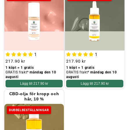
1
1
Ordinarie
217.90 kr
Ordinarie
217.90 kr
pris
pris
1 köpt = 1 gratis
1 köpt = 1 gratis
GRATIS frakt*
måndag den 10
GRATIS frakt*
måndag den 10
augusti
augusti
Lägg till
217.90 kr
Lägg till
217.90 kr
CBD-olja för kropp och
hår, 10 %
DUBBELBESTÄLLNINGAR