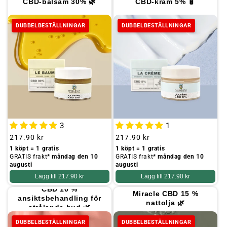
CBD-balsam 30% 🌿
CBD-kräm 5% 🧴
o
n
DUBBELBESTÄLLNINGAR
DUBBELBESTÄLLNINGAR
:
3
1
Ordinarie
217.90 kr
Ordinarie
217.90 kr
pris
pris
1 köpt = 1 gratis
1 köpt = 1 gratis
GRATIS frakt*
måndag den 10
GRATIS frakt*
måndag den 10
augusti
augusti
Lägg till
217.90 kr
Lägg till
217.90 kr
CBD 10 %
Miracle CBD 15 %
ansiktsbehandling för
nattolja 🌿
strålande hud 🌿
DUBBELBESTÄLLNINGAR
DUBBELBESTÄLLNINGAR