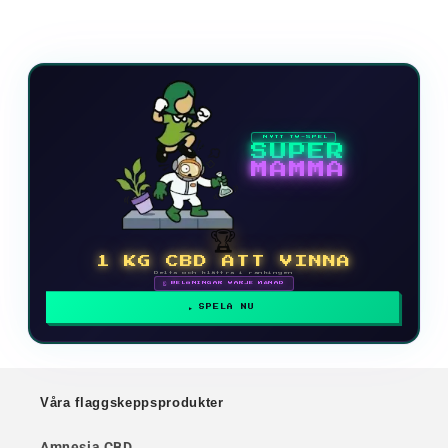
NYTT TV-SPEL
SUPER
MAMMA
🏆
1 KG CBD ATT VINNA
Delta och klättra i rankingen
🗓 BELÖNINGAR VARJE MÅNAD
SPELA NU
Våra flaggskeppsprodukter
Amnesia CBD