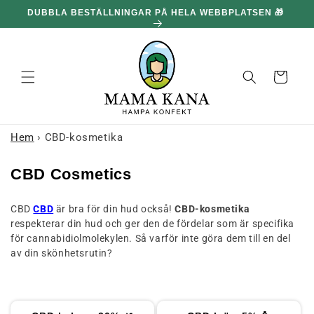
och gå
DUBBLA BESTÄLLNINGAR PÅ HELA WEBBPLATSEN 🎁
100
vidare till
innehållet
Korg
Hem
›
CBD-kosmetika
K
CBD Cosmetics
o
CBD
CBD
är bra för din hud också!
CBD-kosmetika
l
respekterar din hud och ger den de fördelar som är specifika
l
för cannabidiolmolekylen. Så varför inte göra dem till en del
e
av din skönhetsrutin?
k
t
i