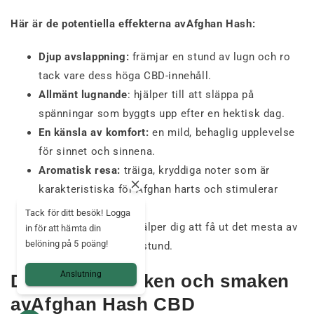
Här är de potentiella effekterna avAfghan Hash:
Djup avslappning:
främjar en stund av lugn och ro
tack vare dess höga CBD-innehåll.
Allmänt lugnande
: hjälper till att släppa på
spänningar som byggts upp efter en hektisk dag.
En känsla av komfort:
en mild, behaglig upplevelse
för sinnet och sinnena.
Aromatisk resa:
träiga, kryddiga noter som är
karakteristiska för Afghan harts och stimulerar
sinnena.
Tack för ditt besök! Logga
Fokusera på nuet:
hjälper dig att få ut det mesta av
in för att hämta din
belöning på 5 poäng!
en lugn eller kreativ stund.
Anslutning
Den unika smaken och smaken
avAfghan Hash CBD