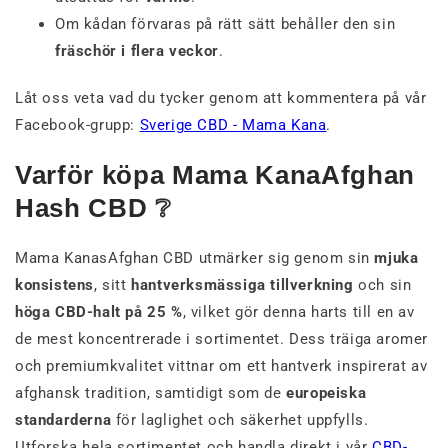
Om kådan förvaras på rätt sätt behåller den sin
fräschör i flera veckor
.
Låt oss veta vad du tycker genom att kommentera på vår
Facebook-grupp:
Sverige CBD - Mama Kana
.
Varför köpa Mama KanaAfghan
Hash CBD ❔
Mama KanasAfghan CBD utmärker sig genom sin
mjuka
konsistens
, sitt
hantverksmässiga tillverkning
och sin
höga CBD-halt på 25 %
, vilket gör denna harts till en av
de mest koncentrerade i sortimentet. Dess träiga aromer
och premiumkvalitet vittnar om ett hantverk inspirerat av
afghansk tradition, samtidigt som de
europeiska
standarderna
för laglighet och säkerhet uppfylls.
Utforska hela sortimentet och handla direkt i vår
CBD-