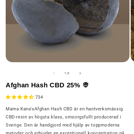
Öppna
Ö
media
m
1
2
av
1
/
3
i
i
ett
et
Afghan Hash CBD 25% 👳
modalt
m
fönster
fö
734
Mama Kana'sAfghan Hash CBD är en hantverksmässig
CBD-resin av högsta klass, omsorgsfullt producerad i
Sverige. Den är handgjord med hjälp av toppmoderna
metoder och erbjuder en exceptionell koncentration på