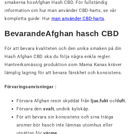
smakerna hosAfghan Hash CBD. För fullständig
information om hur man använder CBD-harts, se vår
kompletta guide: Hur
man använder CBD-harts
.
BevarandeAfghan hasch CBD
För att bevara kvaliteten och den unika smaken på din
Hash Afghan CBD ska du följa några enkla regler.
Hantverksmässig produktion som Mama Kanas kräver
lämplig lagring för att bevara färskhet och konsistens.
Förvaringsanvisningar :
Förvara Afghan resin skyddat från
ljus
,
fukt
och
luft.
Förvara den
svalt
, undvik kylskåp.
För att bevara sin konsistens och sina träiga
aromer bör hasch inte lämnas utomhus eller
utsättas för
värme
.