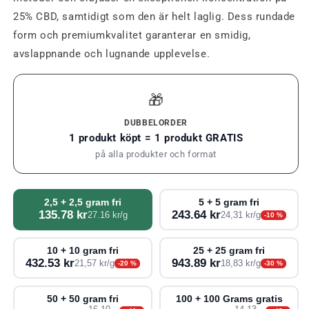
25% CBD, samtidigt som den är helt laglig. Dess rundade
form och premiumkvalitet garanterar en smidig,
avslappnande och lugnande upplevelse.
🎁
DUBBELORDER
1 produkt köpt = 1 produkt GRATIS
på alla produkter och format
2,5 + 2,5 gram fri
5 + 5 gram fri
135.78 kr
243.64 kr
27.16 kr/g
24,31 kr/g
-10 %
10 + 10 gram fri
25 + 25 gram fri
432.53 kr
943.89 kr
21,57 kr/g
18,83 kr/g
-20 %
-30 %
50 + 50 gram fri
100 + 100 Grams gratis