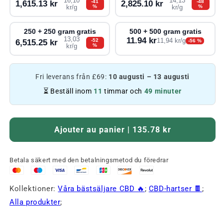
16,10
14,13
-41
-48
1,615.13 kr
2,825.10 kr
%
%
kr/g
kr/g
250 + 250 gram gratis
500 + 500 gram gratis
13,03
11.94 kr
-52
11,94 kr/g
6,515.25 kr
-56 %
%
kr/g
Fri leverans från £69:
10 augusti – 13 augusti
⏳ Beställ inom
11
timmar och
49 minuter
Ajouter au panier | 135.78 kr
Betala säkert med den betalningsmetod du föredrar
Kollektioner:
Våra bästsäljare CBD 🔥
;
CBD-hartser 🍫
;
Alla produkter
;