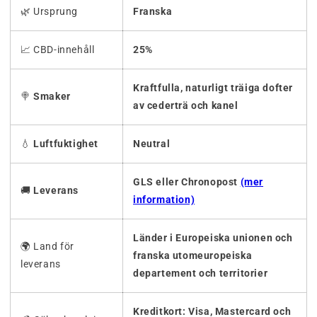
🌿 Ursprung
Franska
📈 CBD-innehåll
25%
Kraftfulla, naturligt träiga
dofter
🍭
Smaker
av cederträ och kanel
💧
Luftfuktighet
Neutral
GLS eller Chronopost
(mer
🚚
Leverans
information)
Länder i Europeiska unionen och
🌍 Land för
franska utomeuropeiska
leverans
departement och territorier
Kreditkort: Visa, Mastercard och