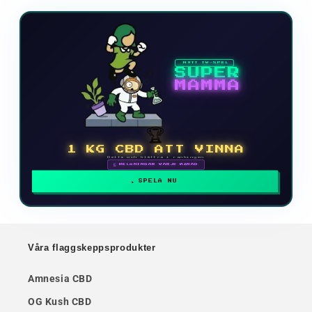
NYTT TV-SPEL
SUPER
MAMMA
🏆
1 KG CBD ATT VINNA
Delta och klättra i rankingen
🗓 BELÖNINGAR VARJE MÅNAD
SPELA NU
Våra flaggskeppsprodukter
Amnesia CBD
OG Kush CBD