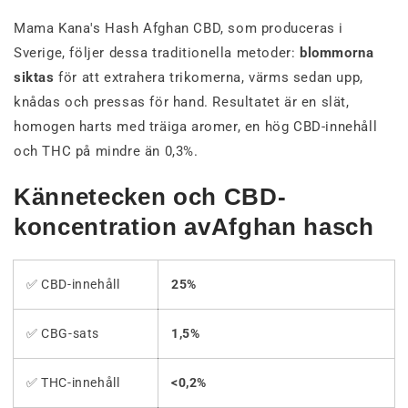
Mama Kana's Hash Afghan CBD, som produceras i
Sverige, följer dessa traditionella metoder:
blommorna
siktas
för att extrahera trikomerna, värms sedan upp,
knådas och pressas för hand. Resultatet är en slät,
homogen harts med träiga aromer, en hög CBD-innehåll
och THC på mindre än 0,3%.
Kännetecken och CBD-
koncentration avAfghan hasch
✅ CBD-innehåll
25%
✅ CBG-sats
1,5%
✅ THC-innehåll
<0,2%