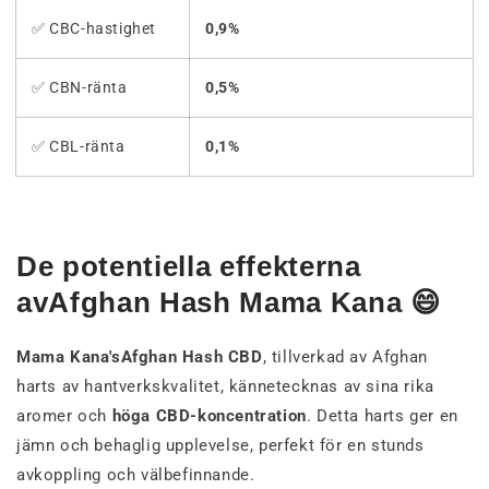
✅ CBC-hastighet
0,9%
✅ CBN-ränta
0,5%
✅ CBL-ränta
0,1%
De potentiella effekterna
avAfghan Hash Mama Kana 😄
Mama Kana'sAfghan Hash CBD
, tillverkad av Afghan
harts av hantverkskvalitet, kännetecknas av sina rika
aromer och
höga CBD-koncentration
. Detta harts ger en
jämn och behaglig upplevelse, perfekt för en stunds
avkoppling och välbefinnande.