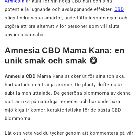
Amnesia
är känt för sin höga CBD-halt och sina
potentiella lugnande och avslappnande effekter.
CBD
sägs lindra vissa smärtor, underlätta insomningen och
utgöra ett bra alternativ för personer som vill sluta
använda cannabis.
Amnesia CBD Mama Kana: en
unik smak och smak 😋
Amnesia CBD
Mama Kana sticker ut för sina toniska,
hartsartade och träiga aromer. De planty dofterna är
subtila men uttalade. De generösa blommorna av denna
sort är rika på naturliga terpener och har underbara
mjölkiga trikomer, karakteristiska för de bästa CBD-
blommorna.
Låt oss veta vad du tycker genom att kommentera på vår