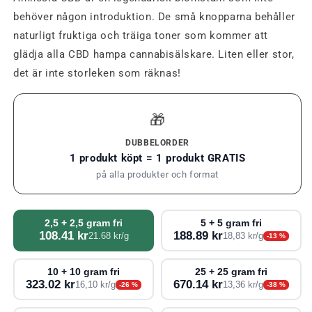
behöver någon introduktion. De små knopparna behåller
naturligt fruktiga och träiga toner som kommer att
glädja alla CBD hampa cannabisälskare. Liten eller stor,
det är inte storleken som räknas!
🎁
DUBBELORDER
1 produkt köpt = 1 produkt GRATIS
på alla produkter och format
2,5 + 2,5 gram fri
5 + 5 gram fri
108.41 kr
188.89 kr
21.68 kr/g
18,83 kr/g
-13 %
10 + 10 gram fri
25 + 25 gram fri
323.02 kr
670.14 kr
16,10 kr/g
13,36 kr/g
-26 %
-38 %