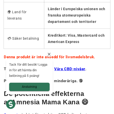
Länder i Europeiska unionen och
🌍 Land för
franska utomeuropeiska
leverans
departement och territorier
Kreditkort: Visa, Mastercard och
💳 Säker betalning
American Express
Denna produkt är inte avsedd för livsmedelsbruk.
Tack för ditt besök! Logga
THC-nivåer under 0,3%. ➡️
Våra CBD-nivåer
.
in för att hämta din
belöning på 5 poäng!
Produkten är förbjuden för minderåriga. 🔞
Anslutning
De potentiella effekterna
avAmnesia Mama Kana 😄