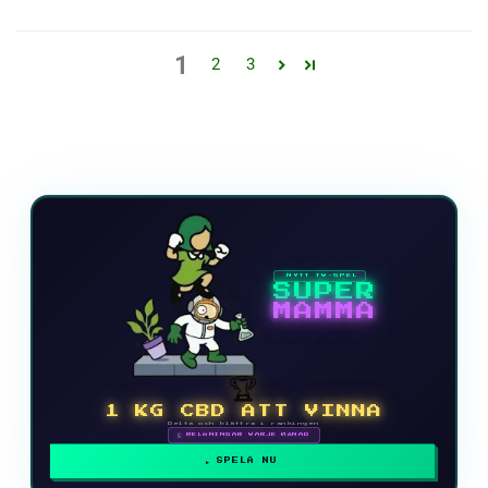
1
2
3
NYTT TV-SPEL
SUPER
MAMMA
🏆
1 KG CBD ATT VINNA
Delta och klättra i rankingen
🗓 BELÖNINGAR VARJE MÅNAD
SPELA NU