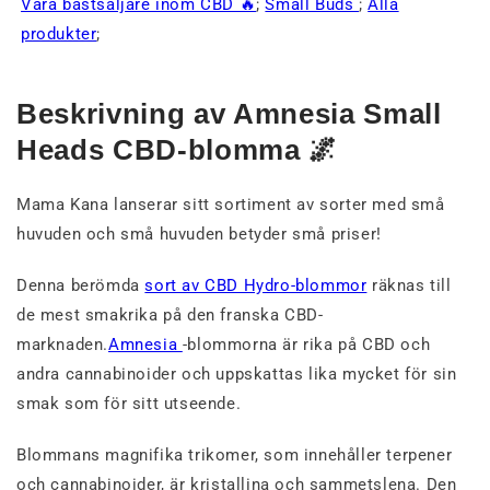
Våra bästsäljare inom CBD 🔥
;
Small Buds
;
Alla
produkter
;
Beskrivning av Amnesia Small
Heads CBD-blomma 🌌
Mama Kana lanserar sitt sortiment av sorter med små
huvuden
och små huvuden betyder små priser!
Denna berömda
sort av CBD Hydro-blommor
räknas till
de mest smakrika på den franska CBD-
marknaden.
Amnesia
-blommorna är rika på CBD och
andra cannabinoider och uppskattas lika mycket för sin
smak som för sitt utseende.
Blommans magnifika trikomer, som innehåller terpener
och cannabinoider, är kristallina och sammetslena. Den