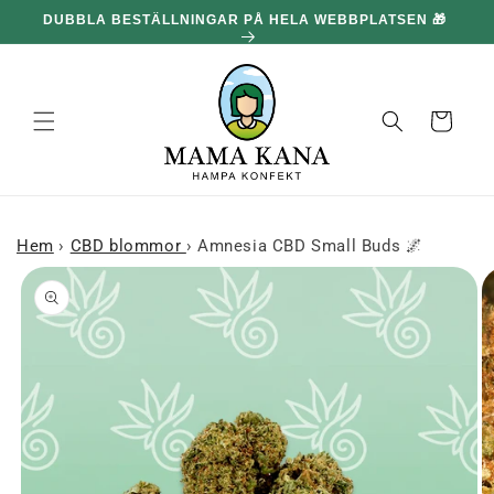
och gå
DUBBLA BESTÄLLNINGAR PÅ HELA WEBBPLATSEN 🎁
100
vidare till
innehållet
Korg
Hem
›
CBD blommor
›
Amnesia CBD Small Buds 🌌
 till
roduktinformation