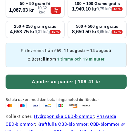
50 + 50 gram fri
100 + 100 Grams gratis
10,62
1,949.10 kr
-51
9,75 kr/g
1,067.63 kr
-55 %
%
kr/g
250 + 250 gram gratis
500 + 500 gram gratis
4,653.75 kr
8,650.50 kr
9,31 kr/g
8,65 kr/g
-57 %
-60 %
Fri leverans från £69:
11 augusti – 14 augusti
⏳ Beställ inom
1 timme och 19 minuter
Ajouter au panier | 108.41 kr
Betala säkert med den betalningsmetod du föredrar
Kollektioner:
Hydroponiska CBD-blommor
;
Prisvärda
CBD-blommor
;
Kraftfulla CBD-blommor
;
CBD-blommor 🌿
;