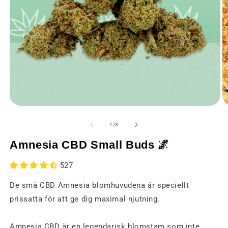
Öppna
Ö
media
m
1
2
av
1
/
3
i
i
ett
et
Amnesia CBD Small Buds 🌌
modalt
m
fönster
fö
527
De små CBD Amnesia blomhuvudena är speciellt
prissatta för att ge dig maximal njutning.
Amnesia CBD är en legendarisk blomstam som inte