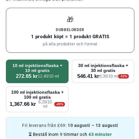
🎁
DUBBELORDER
1 produkt köpt = 1 produkt GRATIS
på alla produkter och format
10 ml injektionsflaska +
30 ml injektionsflaska +
10 ml gratis
30 ml gratis
272.65 kr
546.41 kr
12,40/10 ml
8,30/10 ml
-32%
100 ml injektionsflaska +
100 ml gratis
6,20/10
1,367.66 kr
-49%
ml
Fri leverans från £69:
10 augusti – 13 augusti
⏳ Beställ inom
9
timmar och
43 minuter