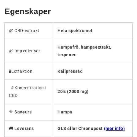
Egenskaper
🌿 CBD-extrakt
Hela spektrumet
Hampafrö, hampaextrakt,
🌿 Ingredienser
terpener.
🧪Extraktion
Kallpressad
🔬Koncentration i
20% (2000 mg)
CBD
🍭
Saveurs
Hampa
🚚
Leverans
GLS eller Chronopost
(mer info)