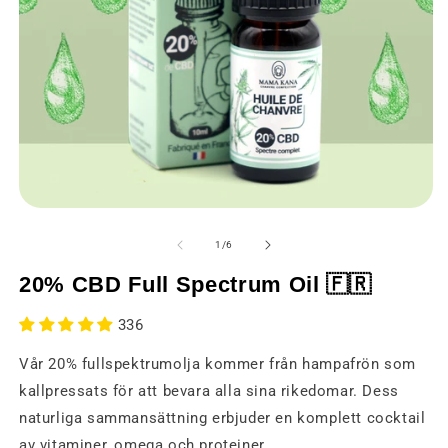
Öppna
Ö
media
m
1
2
av
1
/
6
i
i
ett
et
20% CBD Full Spectrum Oil 🇫🇷
modalt
m
fönster
fö
336
Vår 20% fullspektrumolja kommer från hampafrön som
kallpressats för att bevara alla sina rikedomar. Dess
naturliga sammansättning erbjuder en komplett cocktail
av vitaminer, omega och proteiner.