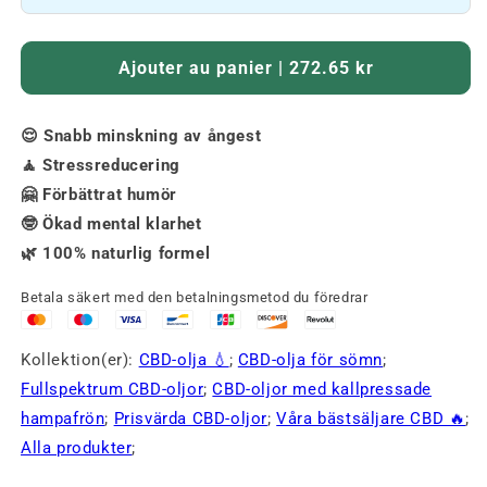
Ajouter au panier | 272.65 kr
😌 Snabb minskning av ångest
🧘 Stressreducering
🤗 Förbättrat humör
🤓 Ökad mental klarhet
🌿 100% naturlig formel
Betala säkert med den betalningsmetod du föredrar
Kollektion(er):
CBD-olja 💧
;
CBD-olja för sömn
;
Fullspektrum CBD-oljor
;
CBD-oljor med kallpressade
hampafrön
;
Prisvärda CBD-oljor
;
Våra bästsäljare CBD 🔥
;
Alla produkter
;