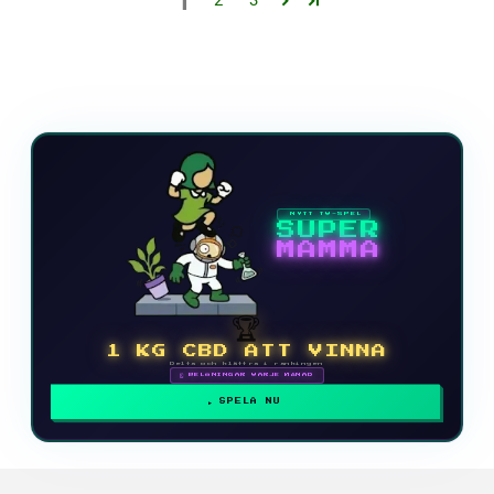
1
2
3
NYTT TV-SPEL
SUPER
MAMMA
🏆
1 KG CBD ATT VINNA
Delta och klättra i rankingen
🗓 BELÖNINGAR VARJE MÅNAD
SPELA NU