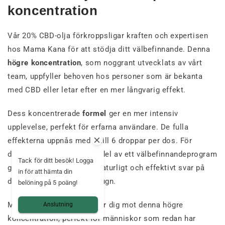
koncentration
Vår 20% CBD-olja förkroppsligar kraften och expertisen
hos Mama Kana för att stödja ditt välbefinnande. Denna
högre koncentration
, som noggrant utvecklats av vårt
team, uppfyller behoven hos personer som är bekanta
med CBD eller letar efter en mer långvarig effekt.
Dess koncentrerade
formel
ger en mer intensiv
upplevelse, perfekt för erfarna användare. De fulla
effekterna uppnås med 2 till 6 droppar per dos. För
dagligt stöd eller som en del av ett välbefinnandeprogram
Tack för ditt besök! Logga
ger vår 20% CBD-olja ett naturligt och effektivt svar på
in för att hämta din
ditt behov av balans och lugn.
belöning på 5 poäng!
Mama Kana-familjen guidar dig mot denna högre
Anslutning
koncentration, perfekt för människor som redan har