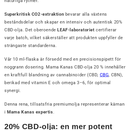
naturliga rytmer.
Superkritisk CO2-extraktion
bevarar alla växtens
beståndsdelar och skapar en intensiv och autentisk 20%
CBD-olja. Det oberoende
LEAF-laboratoriet
certifierar
varje batch, vilket säkerställer att produkten uppfyller de
strängaste standarderna.
Vår 10 ml-flaska är försedd med en precisionspipett för
noggrann dosering. Mama Kanas CBD-olja 20 % innehåller
en kraftfull blandning av cannabinoider (CBD,
CBG
, CBN),
berikad med vitamin E och omega 3–6, för optimal
synergi.
Denna rena, tillsatsfria premiumolja representerar kärnan
i
Mama Kanas expertis
.
20% CBD-olja: en mer potent