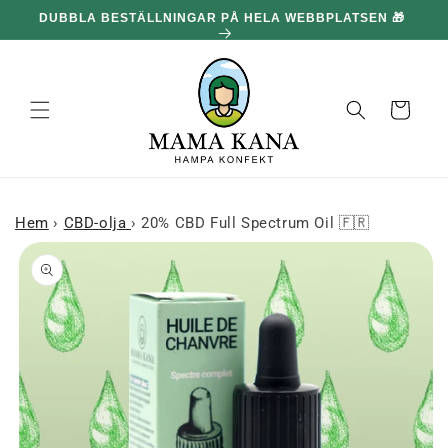
och gå
DUBBLA BESTÄLLNINGAR PÅ HELA WEBBPLATSEN 🎁
100
vidare till
innehållet
Korg
Hem
›
CBD-olja
›
20% CBD Full Spectrum Oil 🇫🇷
 till
roduktinformation