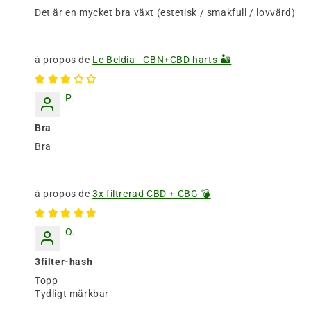
Det är en mycket bra växt (estetisk / smakfull / lovvärd)
Le Beldia - CBN+CBD harts 🏜️
P.
Bra
Bra
3x filtrerad CBD + CBG 💣
O.
3filter-hash
Topp
Tydligt märkbar