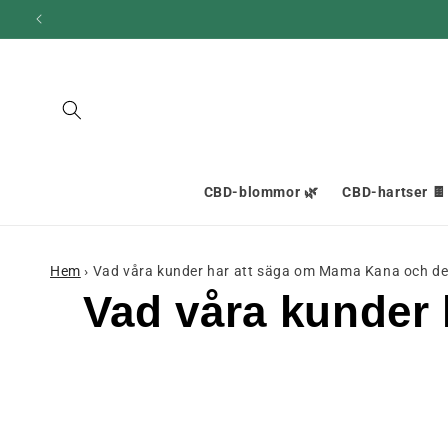
och gå
vidare till
innehållet
CBD-blommor 🌿
CBD-hartser 🍫
Hem
›
Vad våra kunder har att säga om Mama Kana och de
Vad våra kunder