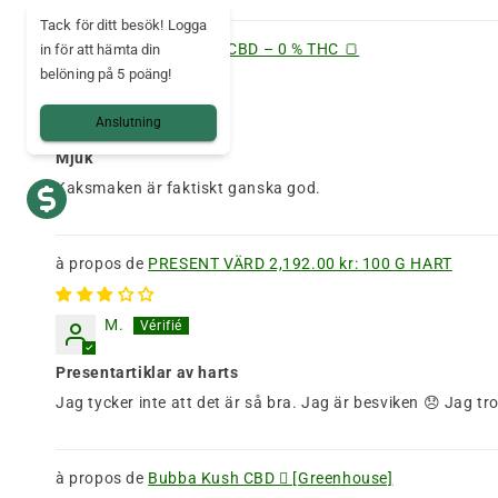
Tack för ditt besök! Logga
Mjuk 30 % CBD – 0 % THC 🍞
in för att hämta din
belöning på 5 poäng!
M.
Anslutning
Mjuk
Kaksmaken är faktiskt ganska god.
PRESENT VÄRD 2,192.00 kr: 100 G HART
M.
Presentartiklar av harts
Jag tycker inte att det är så bra. Jag är besviken 😞 Jag tr
Bubba Kush CBD 🺧 [Greenhouse]