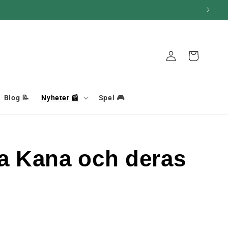
Anslutning
Korg
Blog 📝
Nyheter 📰
Spel 🎮
a Kana och deras