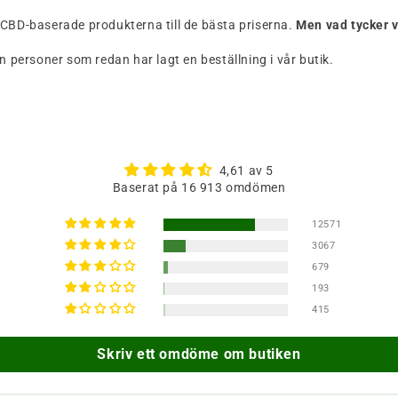
a CBD-baserade produkterna till de bästa priserna.
Men vad tycker 
n personer som redan har lagt en beställning i vår butik.
4,61 av 5
Baserat på 16 913 omdömen
12571
3067
679
193
415
Skriv ett omdöme om butiken