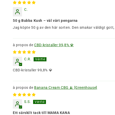
C.
50 g Bubba Kush – väl värt pengarna
Jag köpte 50 g av den här sorten. Den smakar väldigt got
CBD-kristaller 99,8% 💎
C.R.
CBD-kristaller 99,8% 💎
Banana Cream CBG 🍌 [Greenhouse]
S.S.
Ett särskilt tack till MAMA KANA