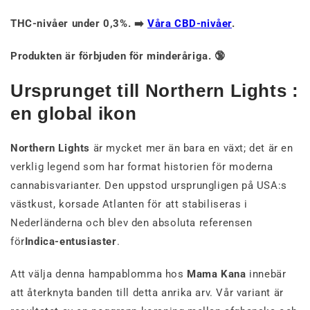
THC-nivåer under 0,3%. ➡️
Våra CBD-nivåer
.
Produkten är förbjuden för minderåriga. 🔞
Ursprunget till Northern Lights :
en global ikon
Northern Lights
är mycket mer än bara en växt; det är en
verklig legend som har format historien för moderna
cannabisvarianter. Den uppstod ursprungligen på USA:s
västkust, korsade Atlanten för att stabiliseras i
Nederländerna och blev den absoluta referensen
för
Indica-entusiaster
.
Att välja denna hampablomma hos
Mama Kana
innebär
att återknyta banden till detta anrika arv. Vår variant är