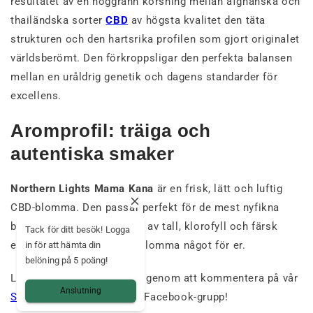
resultatet av en noggrann korsning mellan afghanska och
thailändska sorter
CBD
av högsta kvalitet den täta
strukturen och den hartsrika profilen som gjort originalet
världsberömt. Den förkroppsligar den perfekta balansen
mellan en uråldrig genetik och dagens standarder för
excellens.
Aromprofil: träiga och
autentiska smaker
Northern Lights Mama Kana
är en frisk, lätt och luftig
CBD-blomma. Den passar perfekt för de mest nyfikna
bland er. Om ni gillar toner av tall, klorofyll och färsk
Tack för ditt besök! Logga
eukalyptus är denna CBD-blomma något för er.
in för att hämta din
belöning på 5 poäng!
Låt oss veta vad du tycker genom att kommentera på vår
Anslutning
Sverige CBD - Mama Kana
Facebook-grupp!