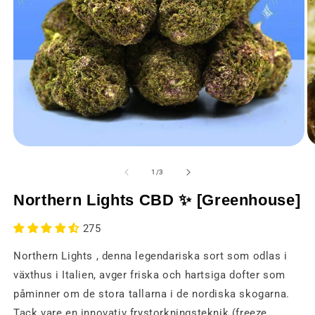
Öppna
Ö
media
m
1
2
av
1
/
3
i
i
ett
et
Northern Lights CBD ✨ [Greenhouse]
modalt
m
fönster
fö
275
Northern Lights , denna legendariska sort som odlas i
växthus i Italien, avger friska och hartsiga dofter som
påminner om de stora tallarna i de nordiska skogarna.
Tack vare en innovativ frystorkningsteknik (freeze