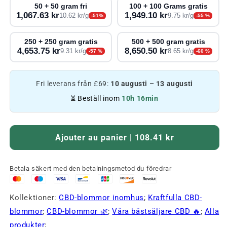
50 + 50 gram fri
100 + 100 Grams gratis
1,067.63 kr
1,949.10 kr
10.62 kr/g
9.75 kr/g
-51%
-55 %
250 + 250 gram gratis
500 + 500 gram gratis
4,653.75 kr
8,650.50 kr
9.31 kr/g
8.65 kr/g
-57 %
-60 %
Fri leverans från £69:
10 augusti – 13 augusti
⏳ Beställ inom
10h 16min
Ajouter au panier | 108.41 kr
Betala säkert med den betalningsmetod du föredrar
Kollektioner:
CBD-blommor inomhus
;
Kraftfulla CBD-
blommor
;
CBD-blommor 🌿
;
Våra bästsäljare CBD 🔥
;
Alla
produkter
;