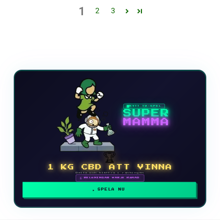
1
2
3
NYTT TV-SPEL
SUPER
MAMMA
🏆
1 KG CBD ATT VINNA
Delta och klättra i rankingen
🗓 BELÖNINGAR VARJE MÅNAD
SPELA NU