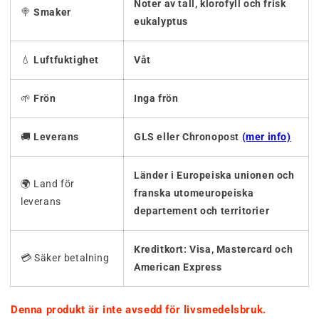
Noter av tall, klorofyll och frisk
🍭
Smaker
eukalyptus
💧
Luftfuktighet
Våt
🌱
Frön
Inga frön
🚚
Leverans
GLS eller Chronopost
(mer info)
Länder i Europeiska unionen och
🌍 Land för
franska utomeuropeiska
leverans
departement och territorier
Kreditkort: Visa, Mastercard och
💳 Säker betalning
American Express
Denna produkt är inte avsedd för livsmedelsbruk.