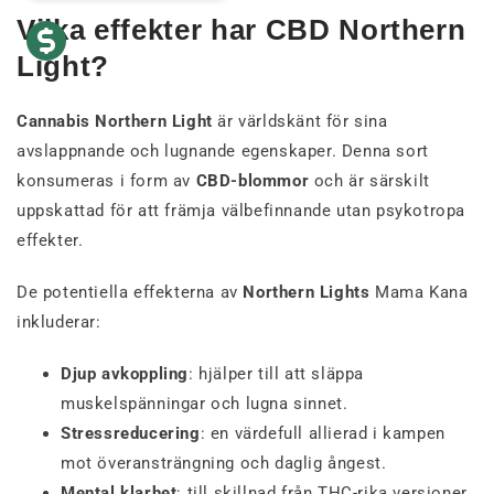
Vilka effekter har CBD Northern
Light?
Cannabis Northern Light
är världskänt för sina
avslappnande och lugnande egenskaper. Denna sort
konsumeras i form av
CBD-blommor
och är särskilt
uppskattad för att främja välbefinnande utan psykotropa
effekter.
De potentiella effekterna av
Northern Lights
Mama Kana
inkluderar:
Djup avkoppling
: hjälper till att släppa
muskelspänningar och lugna sinnet.
Stressreducering
: en värdefull allierad i kampen
mot överansträngning och daglig ångest.
Mental klarhet
: till skillnad från THC-rika versioner