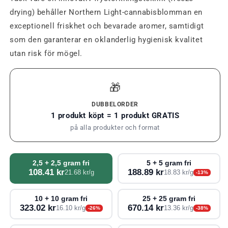
drying) behåller Northern Light-cannabisblomman en
exceptionell friskhet och bevarade aromer, samtidigt
som den garanterar en oklanderlig hygienisk kvalitet
utan risk för mögel.
🎁
DUBBELORDER
1 produkt köpt = 1 produkt GRATIS
på alla produkter och format
2,5 + 2,5 gram fri
5 + 5 gram fri
108.41 kr
188.89 kr
21.68 kr/g
18.83 kr/g
-13%
10 + 10 gram fri
25 + 25 gram fri
323.02 kr
670.14 kr
16.10 kr/g
13.36 kr/g
-26%
-38%