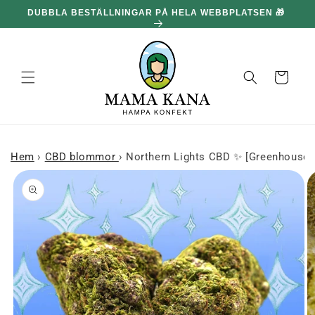
och gå
DUBBLA BESTÄLLNINGAR PÅ HELA WEBBPLATSEN 🎁
100
vidare till
innehållet
Korg
Hem
›
CBD blommor
›
Northern Lights CBD ✨ [Greenhouse]
 till
roduktinformation