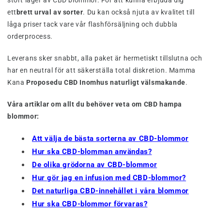
stort lager av CBD blommor. För att kunna erbjuda dig
ett
brett urval av sorter
. Du kan också njuta av kvalitet till
låga priser tack vare vår flashförsäljning och dubbla
orderprocess.
Leverans sker snabbt, alla paket är hermetiskt tillslutna och
har en neutral för att säkerställa total diskretion. Mamma
Kana
Proposedu CBD Inomhus naturligt välsmakande
.
Våra artiklar om allt du behöver veta om CBD hampa
blommor:
Att välja de bästa sorterna av CBD-blommor
Hur ska CBD-blomman användas?
De olika grödorna av CBD-blommor
Hur gör jag en infusion med CBD-blommor?
Det naturliga CBD-innehållet i våra blommor
Hur ska CBD-blommor förvaras?