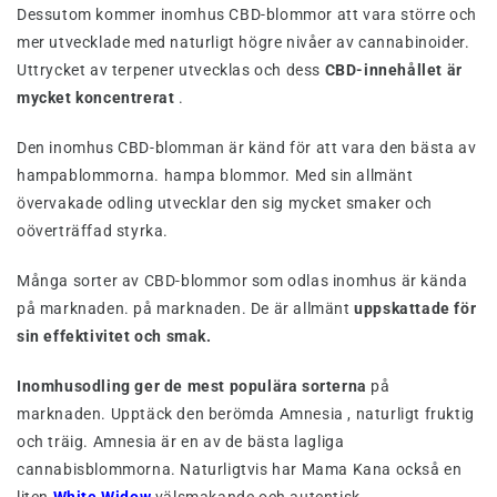
Dessutom kommer inomhus CBD-blommor att vara större och
mer utvecklade med naturligt högre nivåer av cannabinoider.
Uttrycket av terpener utvecklas och dess
CBD-innehållet är
mycket koncentrerat
.
Den inomhus CBD-blomman är känd för att vara den bästa av
hampablommorna. hampa blommor. Med sin allmänt
övervakade odling utvecklar den sig mycket smaker och
oöverträffad styrka.
Många sorter av CBD-blommor som odlas inomhus är kända
på marknaden. på marknaden. De är allmänt
uppskattade för
sin effektivitet och smak.
Inomhusodling ger de mest populära sorterna
på
marknaden. Upptäck den berömda Amnesia , naturligt fruktig
och träig. Amnesia är en av de bästa lagliga
cannabisblommorna. Naturligtvis har Mama Kana också en
liten
White Widow
välsmakande och autentisk.