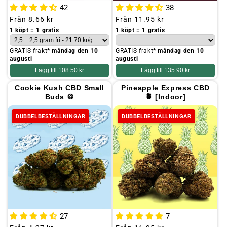
42
38
Ordinarie
Från
8.66 kr
Ordinarie
Från
11.95 kr
pris
pris
1 köpt = 1 gratis
1 köpt = 1 gratis
GRATIS frakt*
måndag den 10
GRATIS frakt*
måndag den 10
augusti
augusti
Lägg till
108.50 kr
Lägg till
135.90 kr
Cookie Kush CBD Small
Pineapple Express CBD
Buds 🍪
🍍 [Indoor]
DUBBELBESTÄLLNINGAR
DUBBELBESTÄLLNINGAR
27
7