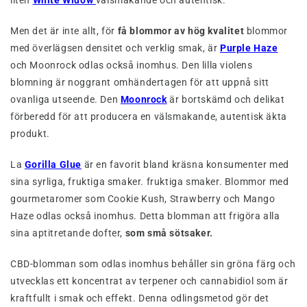
Men det är inte allt, för
få blommor av hög kvalitet
blommor
med överlägsen densitet och verklig smak, är
Purple Haze
och Moonrock odlas också inomhus. Den lilla violens
blomning är noggrant omhändertagen för att uppnå sitt
ovanliga utseende. Den
Moonrock
är bortskämd och delikat
förberedd för att producera en välsmakande, autentisk äkta
produkt.
La
Gorilla Glue
är en favorit bland kräsna konsumenter med
sina syrliga, fruktiga smaker. fruktiga smaker. Blommor med
gourmetaromer som Cookie Kush, Strawberry och Mango
Haze odlas också inomhus. Detta blomman att frigöra alla
sina aptitretande dofter,
som små sötsaker.
CBD-blomman som odlas inomhus behåller sin gröna färg och
utvecklas ett koncentrat av terpener och cannabidiol som är
kraftfullt i smak och effekt. Denna odlingsmetod gör det