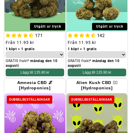
Utgått ur tryck
Utgått ur tryck
171
142
Ordinarie
Från
11.95 kr
Ordinarie
Från
11.95 kr
pris
pris
1 köpt = 1 gratis
1 köpt = 1 gratis
GRATIS frakt*
måndag den 10
GRATIS frakt*
måndag den 10
augusti
augusti
Lägg till
135.90 kr
Lägg till
135.90 kr
Amnesia CBD 🌌
Alien Kush CBD 🧟‍♂️
[Hydroponics]
[Hydroponics]
DUBBELBESTÄLLNINGAR
DUBBELBESTÄLLNINGAR