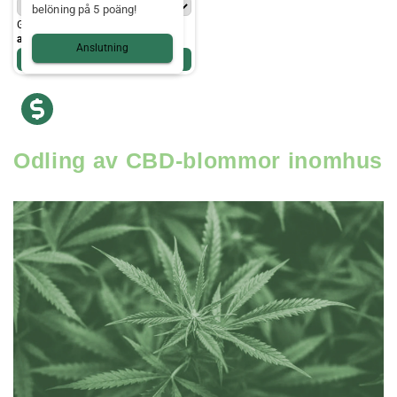
belöning på 5 poäng!
GRATIS frakt*
måndag den 10
augusti
Anslutning
Lägg till
81.10 kr
Odling av CBD-blommor inomhus