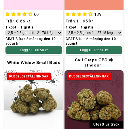
66
139
Ordinarie
Från
8.66 kr
Ordinarie
Från
11.95 kr
pris
pris
1 köpt = 1 gratis
1 köpt = 1 gratis
GRATIS frakt*
måndag den 10
GRATIS frakt*
måndag den 10
augusti
augusti
Lägg till
108.50 kr
Lägg till
135.90 kr
Cali Grape CBD 🍇
White Widow Small Buds
[Indoor]
DUBBELBESTÄLLNINGAR
DUBBELBESTÄLLNINGAR
Utgått ur tryck