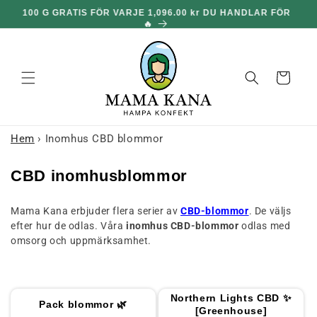
och gå
🎁
100 G GRATIS FÖR VARJE 1,096.00 kr DU HANDLAR FÖR
vidare till
🔥
innehållet
Korg
Hem
›
Inomhus CBD blommor
K
CBD inomhusblommor
o
Mama Kana erbjuder flera serier av
CBD-blommor
. De väljs
l
efter hur de odlas. Våra
inomhus CBD-blommor
odlas med
l
omsorg och uppmärksamhet.
e
k
t
Northern Lights CBD ✨
Pack blommor 🌿
i
[Greenhouse]