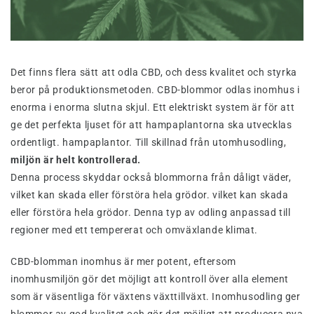
Det finns flera sätt att odla CBD, och dess kvalitet och styrka
beror på produktionsmetoden. CBD-blommor odlas inomhus i
enorma i enorma slutna skjul. Ett elektriskt system är för att
ge det perfekta ljuset för att hampaplantorna ska utvecklas
ordentligt. hampaplantor. Till skillnad från utomhusodling,
miljön är helt kontrollerad.
Denna process skyddar också blommorna från dåligt väder,
vilket kan skada eller förstöra hela grödor. vilket kan skada
eller förstöra hela grödor. Denna typ av odling anpassad till
regioner med ett tempererat och omväxlande klimat.
CBD-blomman inomhus är mer potent, eftersom
inomhusmiljön gör det möjligt att kontroll över alla element
som är väsentliga för växtens växttillväxt. Inomhusodling ger
blommor av god kvalitet och gör det möjligt att producera nya