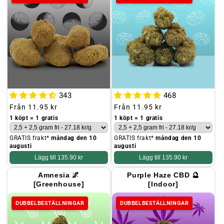
343
468
Ordinarie
Från
11.95 kr
Ordinarie
Från
11.95 kr
pris
pris
1 köpt = 1 gratis
1 köpt = 1 gratis
GRATIS frakt*
måndag den 10
GRATIS frakt*
måndag den 10
augusti
augusti
Lägg till
135.90 kr
Lägg till
135.90 kr
Amnesia 🌌
Purple Haze CBD 🔮
[Greenhouse]
[Indoor]
DUBBELBESTÄLLNINGAR
DUBBELBESTÄLLNINGAR