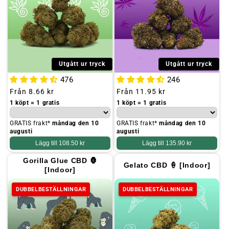
Utgått ur tryck
Utgått ur tryck
476
246
Ordinarie
Från
8.66 kr
Ordinarie
Från
11.95 kr
pris
pris
1 köpt = 1 gratis
1 köpt = 1 gratis
GRATIS frakt*
måndag den 10
GRATIS frakt*
måndag den 10
augusti
augusti
Lägg till
108.50 kr
Lägg till
135.90 kr
Gorilla Glue CBD 🦍
Gelato CBD 🍦 [Indoor]
[Indoor]
DUBBELBESTÄLLNINGAR
DUBBELBESTÄLLNINGAR