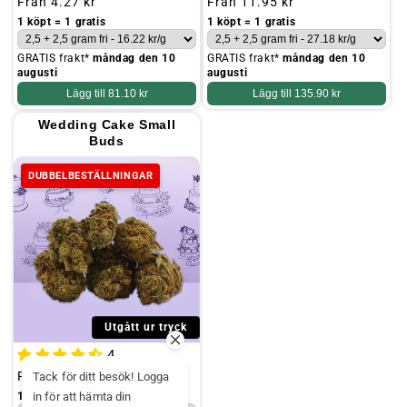
Ordinarie
Från
4.27 kr
Ordinarie
Från
11.95 kr
pris
pris
1 köpt = 1 gratis
1 köpt = 1 gratis
GRATIS frakt*
måndag den 10
GRATIS frakt*
måndag den 10
augusti
augusti
Lägg till
81.10 kr
Lägg till
135.90 kr
Wedding Cake Small
Buds
DUBBELBESTÄLLNINGAR
Utgått ur tryck
4
Ordinarie
Från
4.27 kr
Tack för ditt besök! Logga
pris
1 köpt = 1 gratis
in för att hämta din