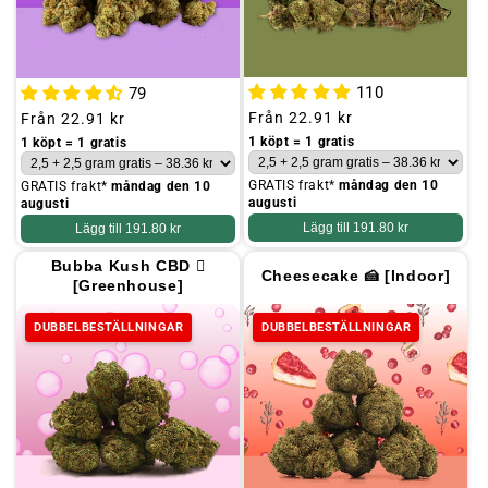
110
79
Ordinarie
Från
22.91 kr
Ordinarie
Från
22.91 kr
pris
pris
1 köpt = 1 gratis
1 köpt = 1 gratis
GRATIS frakt*
måndag den 10
GRATIS frakt*
måndag den 10
augusti
augusti
Lägg till
191.80 kr
Lägg till
191.80 kr
Bubba Kush CBD 🺧
Cheesecake 🍰 [Indoor]
[Greenhouse]
DUBBELBESTÄLLNINGAR
DUBBELBESTÄLLNINGAR