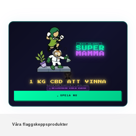
NYTT TV-SPEL
SUPER
MAMMA
🏆
1 KG CBD ATT VINNA
Delta och klättra i rankingen
🗓 BELÖNINGAR VARJE MÅNAD
SPELA NU
Våra flaggskeppsprodukter