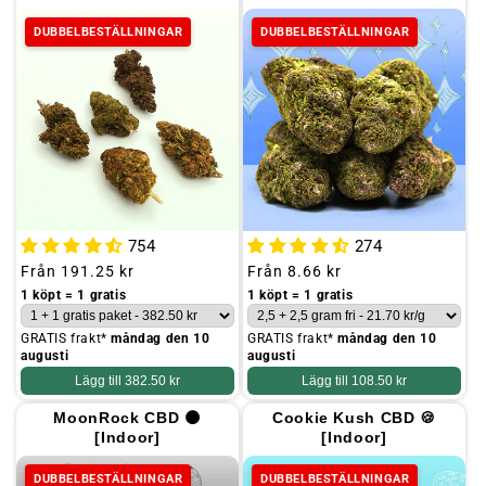
o
DUBBELBESTÄLLNINGAR
DUBBELBESTÄLLNINGAR
n
:
754
274
Ordinarie
Från
191.25 kr
Ordinarie
Från
8.66 kr
pris
pris
1 köpt = 1 gratis
1 köpt = 1 gratis
GRATIS frakt*
måndag den 10
GRATIS frakt*
måndag den 10
augusti
augusti
Lägg till
382.50 kr
Lägg till
108.50 kr
MoonRock CBD 🌑
Cookie Kush CBD 🍪
[Indoor]
[Indoor]
DUBBELBESTÄLLNINGAR
DUBBELBESTÄLLNINGAR