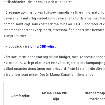
mellanhänder - det är enkelt och transparent.
I Bretagne utvinner vi vår fullspektrumolja kallt, en mild, naturl
bevarar alla
naturlig metod
som bevarar alla fördelarna med h
hampa samtidigt som kostnaderna minskar. LEAF-laboratoriet ce
renheten renheten i varje parti, eftersom låga priser inte betyder
kompromisser.
👉 Upptäck våra
billig CBD-olja
.
Vårt sortiment anpassar sig till din budget, med koncentratione
5% och 30%. Och pricken över i:et: våra regelbundna kampanjer 
välbefinnandet ännu ännu mer prisvärd. Från fältet till din dörr h
våra priser som priser. Det är Mama Kana-familjens anda.
Mama Kana CBD-
Standardolj
Jämförelse
olja
marknad