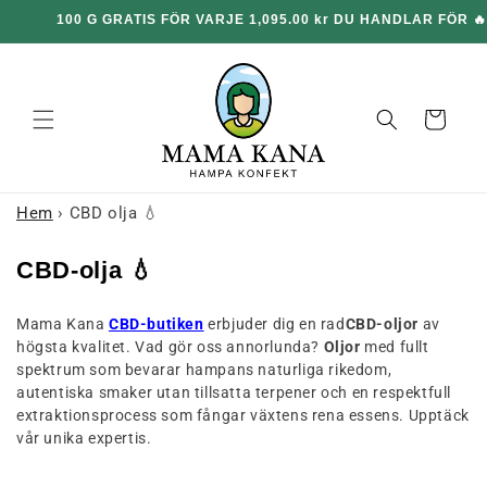
och gå
100 G GRATIS FÖR VARJE 1,095.00 kr DU HANDLAR FÖR 🔥
vidare till
innehållet
Korg
Hem
›
CBD olja 💧
S
CBD-olja 💧
a
Mama Kana
CBD-butiken
erbjuder dig en rad
CBD-oljor
av
m
högsta kvalitet. Vad gör oss annorlunda?
Oljor
med fullt
l
spektrum som bevarar hampans naturliga rikedom,
i
autentiska smaker utan tillsatta terpener och en respektfull
extraktionsprocess som fångar växtens rena essens. Upptäck
n
vår unika expertis.
g
: