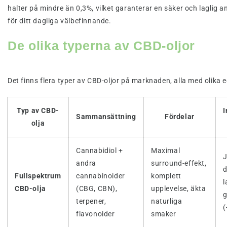
halter på mindre än 0,3%, vilket garanterar en säker och laglig 
för ditt dagliga välbefinnande.
De olika typerna av CBD-oljor
Det finns flera typer av CBD-oljor på marknaden, alla med olika 
Typ av CBD-
I
Sammansättning
Fördelar
olja
Cannabidiol +
Maximal
J
andra
surround-effekt,
Fullspektrum
cannabinoider
komplett
l
CBD-olja
(CBG, CBN),
upplevelse, äkta
g
terpener,
naturliga
(
flavonoider
smaker