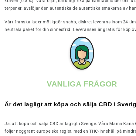
kraven (0,3 %). Våra oljor, naturligt rika på cannabinoider och uta
terpener, avslöjar den autentiska de autentiska smakerna av h
Vårt franska lager möjliggör snabb, diskret leverans inom 24 ti
neutrala paket för din sinnesfrid. Leveransen är gratis för köp ö
VANLIGA FRÅGOR
Är det lagligt att köpa och sälja CBD i Sveri
Ja, att köpa och sälja CBD är lagligt i Sverige. Våra Mama Kana 
följer noggrant europeiska regler, med en THC-innehåll på mindr