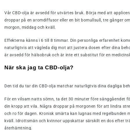
Vår CBD-olja är avsedd för utvärtes bruk. Börja med att applicer
droppar på en aromdiffusor eller en bit bomullsull, tre gånger o
morgon, middag och kväll.
Effekterna känns i 6 till 8 timmar. Din personliga erfarenhet ko
naturligtvis att vägleda dig mot att justera dosen efter dina beh
är avsedd för hälsobruk och är inte ett substitut för en medicins
När ska jag ta CBD-olja?
Den tid du tar din CBD-olja matchar naturligtvis dina dagliga be
För en vilsam natts sömn, ta det 30 minuter före sänggåendet f
din kropp att vila. Några droppar på morgonen för att lindra str
och ro för dagen. Kronisk smärta kan lugnas med regelbunden 
kväll. Idrottsmän och kvinnor uppskattar särskilt en dos efter tr
återhämtning.