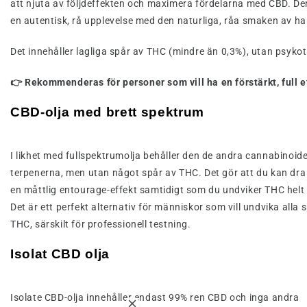
att njuta av följdeffekten och maximera fördelarna med CBD. De
en autentisk, rå upplevelse med den naturliga, råa smaken av h
Det innehåller lagliga spår av THC (mindre än 0,3%), utan psykot
👉 Rekommenderas för personer som vill ha en förstärkt, full e
CBD-olja med brett spektrum
I likhet med fullspektrumolja behåller den de andra cannabinoid
terpenerna, men utan något spår av THC. Det gör att du kan dra
en måttlig entourage-effekt samtidigt som du undviker THC helt 
Det är ett perfekt alternativ för människor som vill undvika alla 
THC, särskilt för professionell testning.
Isolat CBD olja
Isolate CBD-olja innehåller endast 99% ren CBD och inga andra