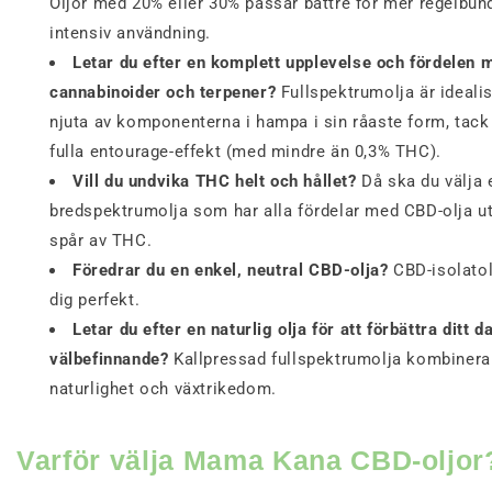
Oljor med 20% eller 30% passar bättre för mer regelbund
intensiv användning.
Letar du efter en komplett upplevelse och fördelen m
cannabinoider och terpener?
Fullspektrumolja är idealis
njuta av komponenterna i hampa i sin råaste form, tack
fulla entourage-effekt (med mindre än 0,3% THC).
Vill du undvika THC helt och hållet?
Då ska du välja 
bredspektrumolja som har alla fördelar med CBD-olja u
spår av THC.
Föredrar du en enkel, neutral CBD-olja?
CBD-isolatol
dig perfekt.
Letar du efter en naturlig olja för att förbättra ditt d
välbefinnande?
Kallpressad fullspektrumolja kombinerar
naturlighet och växtrikedom.
Varför välja Mama Kana CBD-oljor