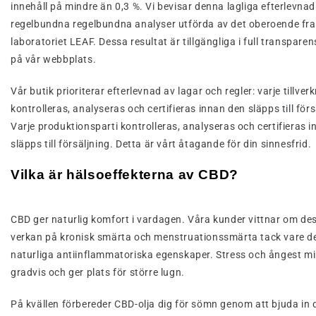
innehåll på mindre än 0,3 %. Vi bevisar denna lagliga efterlevn
regelbundna regelbundna analyser utförda av det oberoende fr
laboratoriet LEAF. Dessa resultat är tillgängliga i full transparen
på vår webbplats.
Vår butik prioriterar efterlevnad av lagar och regler: varje tillve
kontrolleras, analyseras och certifieras innan den släpps till förs
Varje produktionsparti kontrolleras, analyseras och certifieras i
släpps till försäljning. Detta är vårt åtagande för din sinnesfrid.
Vilka är hälsoeffekterna av CBD?
CBD ger naturlig komfort i vardagen. Våra kunder vittnar om de
verkan på kronisk smärta och menstruationssmärta tack vare d
naturliga antiinflammatoriska egenskaper. Stress och ångest m
gradvis och ger plats för större lugn.
På kvällen förbereder CBD-olja dig för sömn genom att bjuda in d