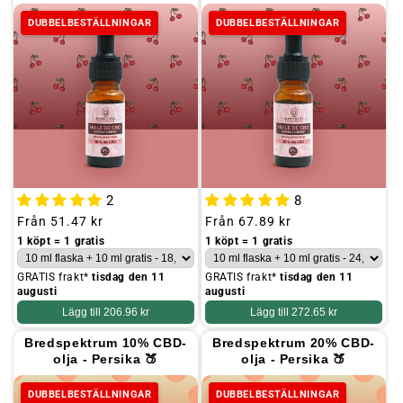
DUBBELBESTÄLLNINGAR
DUBBELBESTÄLLNINGAR
2
8
Ordinarie
Från
51.47 kr
Ordinarie
Från
67.89 kr
pris
pris
1 köpt = 1 gratis
1 köpt = 1 gratis
GRATIS frakt*
tisdag den 11
GRATIS frakt*
tisdag den 11
augusti
augusti
Lägg till
206.96 kr
Lägg till
272.65 kr
Bredspektrum 10% CBD-
Bredspektrum 20% CBD-
olja - Persika 🍑
olja - Persika 🍑
DUBBELBESTÄLLNINGAR
DUBBELBESTÄLLNINGAR