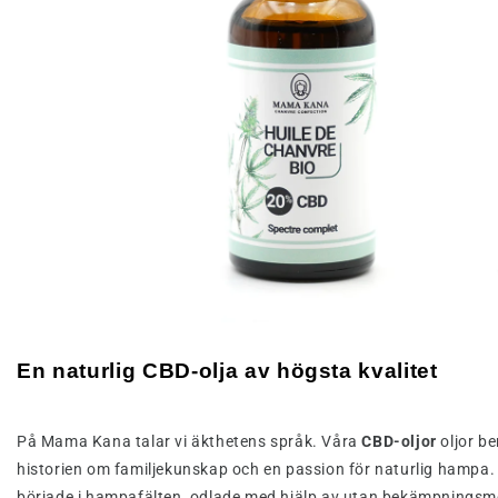
En naturlig CBD-olja av högsta kvalitet
På Mama Kana talar vi äkthetens språk. Våra
CBD-oljor
oljor be
historien om familjekunskap och en passion för naturlig hampa. 
började i hampafälten, odlade med hjälp av utan bekämpningsme