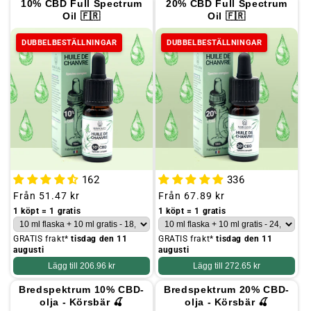
10% CBD Full Spectrum
20% CBD Full Spectrum
Oil 🇫🇷
Oil 🇫🇷
DUBBELBESTÄLLNINGAR
DUBBELBESTÄLLNINGAR
162
336
Ordinarie
Från
51.47 kr
Ordinarie
Från
67.89 kr
pris
pris
1 köpt = 1 gratis
1 köpt = 1 gratis
GRATIS frakt*
tisdag den 11
GRATIS frakt*
tisdag den 11
augusti
augusti
Lägg till
206.96 kr
Lägg till
272.65 kr
Bredspektrum 10% CBD-
Bredspektrum 20% CBD-
olja - Körsbär 🍒
olja - Körsbär 🍒