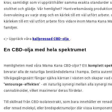
krav, samtidigt som vi upprätthåller samma exakta standarder 
stolthet och glädje. Vår hemlighet? Hantverksmässig produktio
övervakning av varje steg och en kärlek till ett väl utfört arbete.
kärleken till ett väl utfört arbete förs vidare inom Mama Kana 
familjen.
👉 Upptäck våra
kallpressad CBD-olja
.
En CBD-olja med hela spektrumet
Hemligheten med våra Mama Kana CBD-oljor? Ett
komplett spe
bevarar alla de naturliga beståndsdelarna i hampa. Detta autent
tillvägagångssätt fångar själva kärnan i växten och skapar vad 
"entourage-effekten
" - en naturlig synergi mellan alla synergi me
cannabinoider, vilket maximerar deras fördelar.
Till skillnad från CBD-isolatextrakt, som bara innehåller en renad
eller renad molekyl, eller bredspektrumoljor där vissa komponent