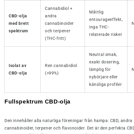
Cannabidiol +
Måttlig
CBD-olja
andra
entourageeffekt,
med brett
cannabinoider
N
inga THC-
spektrum
och terpener
relaterade risker
(THC-fritt)
Neutral smak,
exakt dosering,
Isolat av
Ren cannabidiol
lämplig för
N
CBD-olja
(>99%)
nybörjare eller
känsliga profiler
Fullspektrum CBD-olja
Den innehåller alla naturliga föreningar från hampa: CBD, andra
cannabinoider, terpener och flavonoider. Det är den perfekta CBD