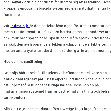
och
ledvärk
och hjälper till att återhämta sig
efter träning
. Dess
kroppens endocannabinoida system reglerar naturligt många fy
funktioner.
Vår
Intima olja
är den perfekta lösningen för kronisk smärta oc
menstruationssmärta. På kvällen befriar deras lugnande verkan 
ackumulerade spänningar. spänningar. Våra sportkunder uppsk
särskilt den avslappnande effekten avslappnande effekt efter tr
medan andra tycker att det är en ovärderlig allierad mot mot dag
Hud och matsmältning
CBD-olja bidrar också till hudens välbefinnande tack vare sina
antioxidantegenskaper
. Det hjälper till att lugna känslig hud och
att upprätthålla hudens
naturliga balans.
Dess verkan på
matsmältningssystemet främjar bättre matsmältning och bidrar t
tarmkomfort
.
Alla CBD-oljor som marknadsförs i Sverige följer lagstiftningen,