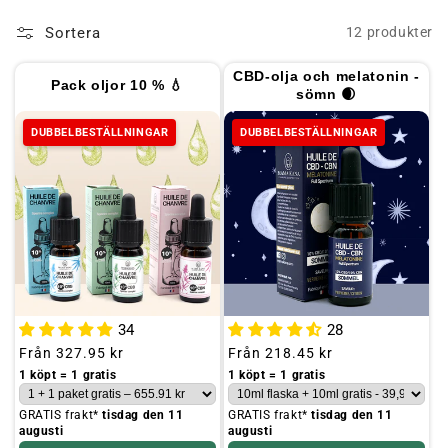
Sortera
12 produkter
CBD-olja och melatonin -
Pack oljor 10 % 💧
sömn 🌒
DUBBELBESTÄLLNINGAR
DUBBELBESTÄLLNINGAR
34
28
Ordinarie
Från
327.95 kr
Ordinarie
Från
218.45 kr
pris
pris
1 köpt = 1 gratis
1 köpt = 1 gratis
GRATIS frakt*
tisdag den 11
GRATIS frakt*
tisdag den 11
augusti
augusti