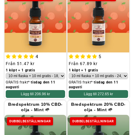
4
5
Ordinarie
Från
51.47 kr
Ordinarie
Från
67.89 kr
pris
pris
1 köpt = 1 gratis
1 köpt = 1 gratis
GRATIS frakt*
tisdag den 11
GRATIS frakt*
tisdag den 11
augusti
augusti
Lägg till
206.96 kr
Lägg till
272.65 kr
Bredspektrum 10% CBD-
Bredspektrum 20% CBD-
olja - Mint 🌱
olja - Mint 🌱
DUBBELBESTÄLLNINGAR
DUBBELBESTÄLLNINGAR