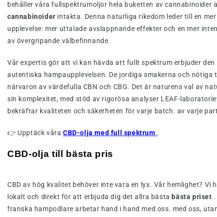
behåller våra fullspektrumoljor hela buketten av cannabinoider 
cannabinoider
intakta. Denna naturliga rikedom leder till en me
upplevelse: mer uttalade avslappnande effekter och en mer inte
av övergripande välbefinnande.
Vår expertis gör att vi kan hävda att fullt spektrum erbjuder den
autentiska hampaupplevelsen. De jordiga smakerna och nötiga 
närvaron av värdefulla CBN och CBG. Det är naturens val av natu
sin komplexitet, med stöd av rigorösa analyser LEAF-laboratorie
bekräftar kvaliteten och säkerheten för varje batch. av varje part
👉 Upptäck våra
CBD-olja med full spektrum
.
CBD-olja till bästa pris
CBD av hög kvalitet behöver inte vara en lyx. Vår hemlighet? Vi h
lokalt och direkt för att erbjuda dig det allra bästa
bästa priset
.
franska hampodlare arbetar hand i hand med oss. med oss, uta