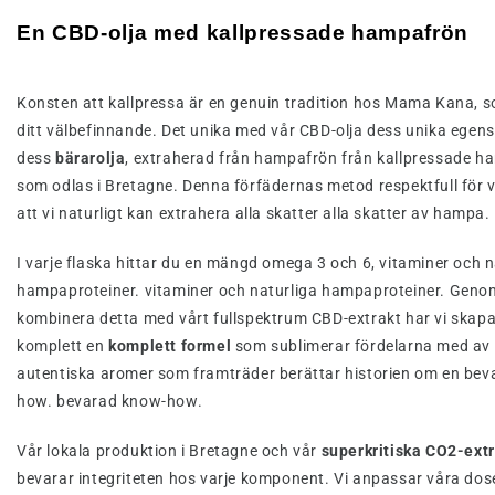
En CBD-olja med kallpressade hampafrön
Konsten att kallpressa är en genuin tradition hos Mama Kana, s
ditt välbefinnande. Det unika med vår CBD-olja dess unika egens
dess
bärarolja
, extraherad från hampafrön från kallpressade 
som odlas i Bretagne. Denna förfädernas metod respektfull för 
att vi naturligt kan extrahera alla skatter alla skatter av hampa.
I varje flaska hittar du en mängd omega 3 och 6, vitaminer och n
hampaproteiner. vitaminer och naturliga hampaproteiner. Geno
kombinera detta med vårt fullspektrum CBD-extrakt har vi skapa
komplett en
komplett formel
som sublimerar fördelarna med av 
autentiska aromer som framträder berättar historien om en be
how. bevarad know-how.
Vår lokala produktion i Bretagne och vår
superkritiska CO2-ext
bevarar integriteten hos varje komponent. Vi anpassar våra doser