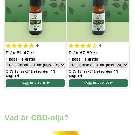
4
4
Ordinarie
Från
51.47 kr
Ordinarie
Från
67.89 kr
pris
pris
1 köpt = 1 gratis
1 köpt = 1 gratis
GRATIS frakt*
tisdag den 11
GRATIS frakt*
tisdag den 11
augusti
augusti
Lägg till
206.96 kr
Lägg till
272.65 kr
Vad är CBD-olja?