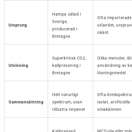
Hampa odlad i
Ofta importerade
Sverige,
Ursprung
utlandet, ursprun
producerad i
okänt
Bretagne
Superkritisk CO2,
Olika metoder, i
Utvinning
kallpressning i
användning av k
Bretagne
lösningsmedel
Helt naturligt
Ofta bredspektru
Sammansättning
spektrum, utan
isolat, artificiella
tillsatta terpener
smakämnen
Kallpressad
MCT-olja eller mi