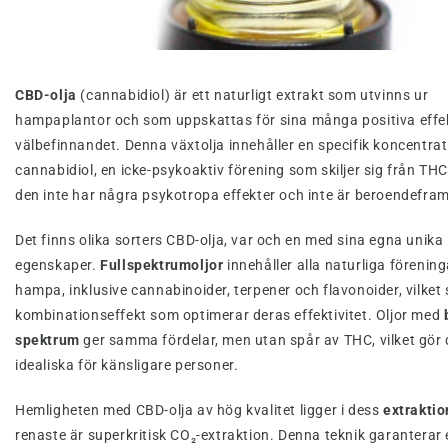
CBD-olja
(cannabidiol) är ett naturligt extrakt som utvinns ur
hampaplantor och som uppskattas för sina många positiva effe
välbefinnandet. Denna växtolja innehåller en specifik koncentrat
cannabidiol, en icke-psykoaktiv förening som skiljer sig från TH
den inte har några psykotropa effekter och inte är beroendefra
Det finns olika sorters CBD-olja, var och en med sina egna unika
egenskaper.
Fullspektrumoljor
innehåller alla naturliga förening
hampa, inklusive cannabinoider, terpener och flavonoider, vilket
kombinationseffekt som optimerar deras effektivitet. Oljor med
spektrum
ger samma fördelar, men utan spår av THC, vilket gör
idealiska för känsligare personer.
Hemligheten med CBD-olja av hög kvalitet ligger i dess
extraktio
renaste är superkritisk CO₂-extraktion. Denna teknik garanterar