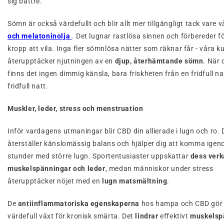
sig bättre.
Sömn är också värdefullt och blir allt mer tillgängligt tack vare 
och melatoninolja
. Det lugnar rastlösa sinnen och förbereder fö
kropp att vila. Inga fler sömnlösa nätter som räknar får - våra k
återupptäcker njutningen av en
djup, återhämtande sömn
. När
finns det ingen dimmig känsla, bara friskheten från en fridfull na
fridfull natt.
Muskler, leder, stress och menstruation
Inför vardagens utmaningar blir CBD din allierade i lugn och ro. 
återställer känslomässig balans och hjälper dig att komma ige
stunder med större lugn. Sportentusiaster uppskattar
dess verk
muskelspänningar och leder
, medan människor under stress
återupptäcker nöjet med en
lugn matsmältning
.
De
antiinflammatoriska egenskaperna
hos hampa och CBD gör de
värdefull växt för kronisk smärta. Det
lindrar
effektivt
muskelsp