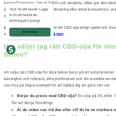
hampaföreningar. Den är luktfri och smaklös, vilket gör den ideal
användare som vill ha exakt dosering eller enkel konsumtion, ut
Tack för ditt besök! Logga
in för att hämta din
eller THC.
belöning på 5 poäng!
👉 Mama Kana-tips:
välj alltid din CBD-olja enligt spektrum, do
Anslutning
extraktionsmetod. Ta
reda på mer
.
Hur väljer jag rätt CBD-olja för mi
behov?
Att välja rätt CBD-olja för dina behov beror på ett antal kriterier:
känslighet och tolerans, dina preferenser och din avsedda anvä
oss titta på några exempel för att hjälpa dig att göra rätt val:
Börjar du precis med CBD-olja?
En olja på 5% eller 
för att börja försiktigt.
Är du redan van vid den eller vill du ha en starkare e