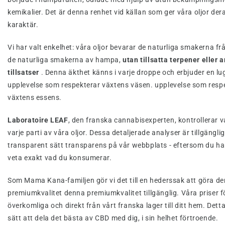
kemikalier. Det är denna renhet vid källan som ger våra oljor der
karaktär.
Vi har valt enkelhet: våra oljor bevarar de naturliga smakerna f
de naturliga smakerna av hampa,
utan tillsatta terpener eller ar
tillsatser
. Denna äkthet känns i varje droppe och erbjuder en l
upplevelse som respekterar växtens väsen. upplevelse som resp
växtens essens.
Laboratoire LEAF
, den franska cannabisexperten, kontrollerar va
varje parti av våra oljor. Dessa detaljerade analyser är tillgängli
transparent sätt transparens på vår webbplats - eftersom du har
veta exakt vad du konsumerar.
Som Mama Kana-familjen gör vi det till en hederssak att göra d
premiumkvalitet denna premiumkvalitet tillgänglig. Våra priser fö
överkomliga och direkt från vårt franska lager till ditt hem. Detta
sätt att dela det bästa av CBD med dig, i sin helhet förtroende.