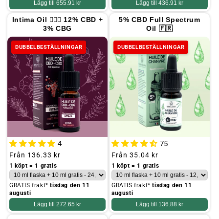
Lägg till
655.91 kr
Lägg till
436.91 kr
Intima Oil 👩🏻‍⚕️ 12% CBD +
5% CBD Full Spectrum
3% CBG
Oil 🇫🇷
DUBBELBESTÄLLNINGAR
DUBBELBESTÄLLNINGAR
4
75
Ordinarie
Från
136.33 kr
Ordinarie
Från
35.04 kr
pris
pris
1 köpt = 1 gratis
1 köpt = 1 gratis
GRATIS frakt*
tisdag den 11
GRATIS frakt*
tisdag den 11
augusti
augusti
Lägg till
272.65 kr
Lägg till
136.88 kr