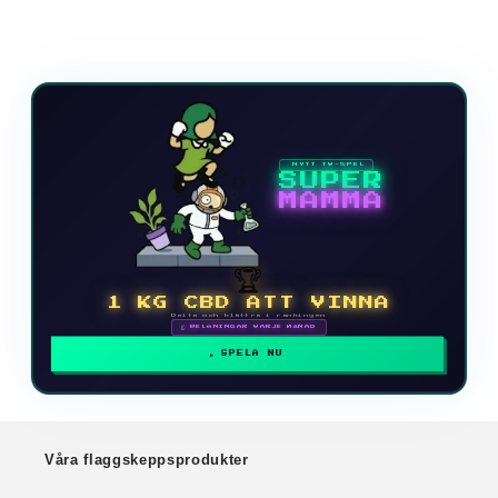
NYTT TV-SPEL
SUPER
MAMMA
🏆
1 KG CBD ATT VINNA
Delta och klättra i rankingen
🗓 BELÖNINGAR VARJE MÅNAD
SPELA NU
Våra flaggskeppsprodukter