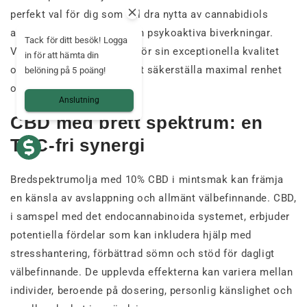
perfekt val för dig som vill dra nytta av cannabidiols
avslappnande effekter utan psykoaktiva biverkningar.
Tack för ditt besök! Logga
Våra
CBD-extrakt
väljs ut för sin exceptionella kvalitet
in för att hämta din
och testas noggrant för att säkerställa maximal renhet
belöning på 5 poäng!
och effektivitet.
Anslutning
CBD med brett spektrum: en
THC-fri synergi
Bredspektrumolja med 10% CBD i mintsmak kan främja
en känsla av avslappning och allmänt välbefinnande. CBD,
i samspel med det endocannabinoida systemet, erbjuder
potentiella fördelar som kan inkludera hjälp med
stresshantering, förbättrad sömn och stöd för dagligt
välbefinnande. De upplevda effekterna kan variera mellan
individer, beroende på dosering, personlig känslighet och