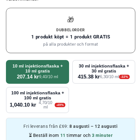
🎁
DUBBELORDER
1 produkt köpt = 1 produkt GRATIS
på alla produkter och format
10 ml injektionsflaska +
30 ml injektionsflaska +
10 ml gratis
30 ml gratis
207.14 kr
415.38 kr
9,40/10 ml
6,30/10 ml
-32%
100 ml injektionsflaska +
100 ml gratis
4,70/10
1,040.10 kr
-49%
ml
Fri leverans från £69:
8 augusti – 12 augusti
⏳ Beställ inom
11
timmar och
3 minuter