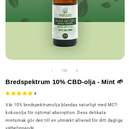
Öppna
Ö
media
m
1
2
från
1
/
2
i
i
ett
et
Bredspektrum 10% CBD-olja - Mint 🌱
modalt
m
fönster
fö
4
Vår 10% bredspektrumolja blandas naturligt med MCT-
kokosolja för optimal absorption. Dess delikata
mintsmak gör den till en utmärkt allierad för ditt dagliga
välbefinnande.