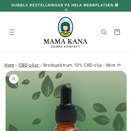
och gå
DUBBLA BESTÄLLNINGAR PÅ HELA WEBBPLATSEN 🎁
100
vidare till
innehållet
Korg
Hem
›
CBD-oljor
›
Bredspektrum 10% CBD-olja - Mint 🌱
 till
roduktinformation