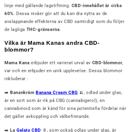
linje med gällande lagstiftning.
CBD-innehållet är cirka
60%
. Dessa nivåer gör att du kan dra nytta av de
avslappnande effekterna av CBD samtidigt som du följer
de lagliga
THC-gränserna
.
Vilka är Mama Kanas andra CBD-
blommor?
Mama Kana
erbjuder ett varierat urval av
CBD-blommor
,
var och en erbjuder en unik upplevelse. Dessa blommor
inkluderar :
➡️
Banankräm
Banana Cream CBG
🍌, odlad under glas,
är en sort som är rik på CBG (cannabigerol), en
cannabinoid som är känd för sina potentiella fördelar när
det gäller avkoppling och välbefinnande.
➡️
La
Gelato CBD
🍦, som också odlas under glas, är