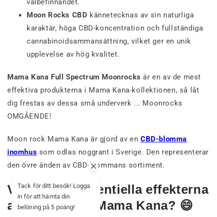
välbefinnandet.
Moon Rocks CBD
kännetecknas av sin naturliga
karaktär, höga CBD-koncentration och fullständiga
cannabinoidsammansättning, vilket ger en unik
upplevelse av hög kvalitet.
Mama Kana Full Spectrum Moonrocks
är en av de mest
effektiva produkterna i Mama Kana-kollektionen, så låt
dig frestas av dessa små underverk ... Moonrocks
OMGÅENDE!
Moon rock Mama Kana är gjord av en
CBD-blomma
inomhus
som odlas noggrant i Sverige. Den representerar
den övre änden av CBD-blommans sortiment.
Tack för ditt besök! Logga
Vilka är de potentiella effekterna
in för att hämta din
av MoonRock Mama Kana? 😄
belöning på 5 poäng!