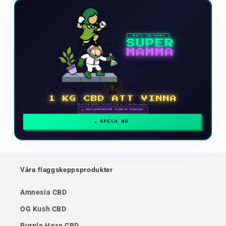
NYTT TV-SPEL
SUPER
MAMMA
🏆
1 KG CBD ATT VINNA
Delta och klättra i rankingen
🗓 BELÖNINGAR VARJE MÅNAD
SPELA NU
Våra flaggskeppsprodukter
Amnesia CBD
OG Kush CBD
Purple Haze CBD