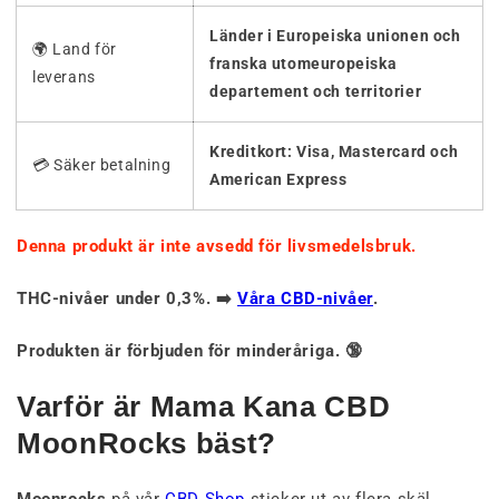
Länder i Europeiska unionen och
🌍 Land för
franska utomeuropeiska
leverans
departement och territorier
Kreditkort: Visa, Mastercard och
💳 Säker betalning
American Express
Denna produkt är inte avsedd för livsmedelsbruk.
THC-nivåer under 0,3%. ➡️
Våra CBD-nivåer
.
Produkten är förbjuden för minderåriga. 🔞
Varför är Mama Kana CBD
MoonRocks bäst?
Moonrocks
på vår
CBD Shop
sticker ut av flera skäl,