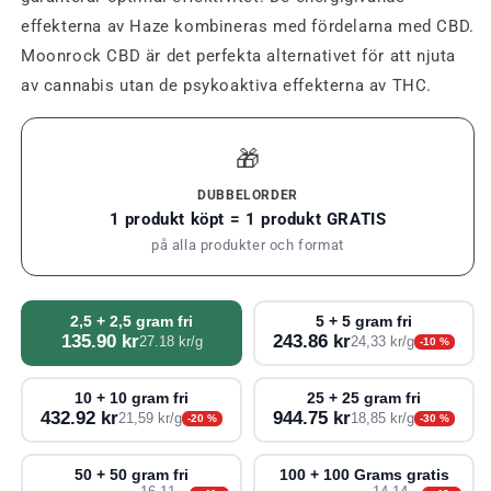
effekterna av Haze kombineras med fördelarna med CBD.
Moonrock CBD är det perfekta alternativet för att njuta
av cannabis utan de psykoaktiva effekterna av THC.
🎁
DUBBELORDER
1 produkt köpt = 1 produkt GRATIS
på alla produkter och format
2,5 + 2,5 gram fri
5 + 5 gram fri
135.90 kr
243.86 kr
27.18 kr/g
24,33 kr/g
-10 %
10 + 10 gram fri
25 + 25 gram fri
432.92 kr
944.75 kr
21,59 kr/g
18,85 kr/g
-20 %
-30 %
50 + 50 gram fri
100 + 100 Grams gratis