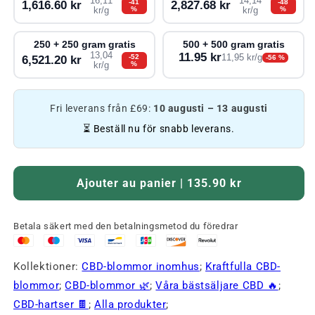
16,11
14,14
-41
-48
1,616.60 kr
2,827.68 kr
%
%
kr/g
kr/g
250 + 250 gram gratis
500 + 500 gram gratis
13,04
11.95 kr
-52
11,95 kr/g
6,521.20 kr
-56 %
%
kr/g
Fri leverans från £69:
10 augusti – 13 augusti
⏳ Beställ nu för snabb leverans.
Ajouter au panier | 135.90 kr
Betala säkert med den betalningsmetod du föredrar
Kollektioner:
CBD-blommor inomhus
;
Kraftfulla CBD-
blommor
;
CBD-blommor 🌿
;
Våra bästsäljare CBD 🔥
;
CBD-hartser 🍫
;
Alla produkter
;