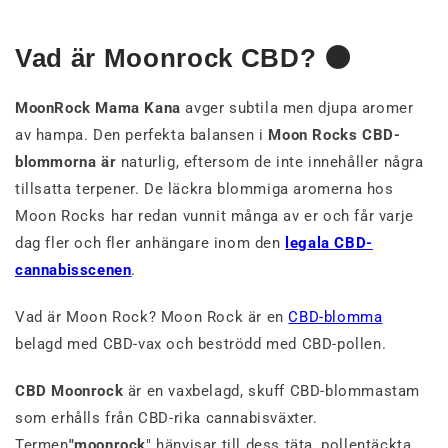
Vad är Moonrock CBD? 🌑
MoonRock Mama Kana
avger subtila men djupa aromer
av hampa. Den perfekta balansen i
Moon Rocks CBD-
blommorna är
naturlig, eftersom de inte innehåller några
tillsatta terpener. De läckra blommiga aromerna hos
Moon Rocks har redan vunnit många av er och får varje
dag fler och fler anhängare inom den
legala CBD-
cannabisscenen
.
Vad är Moon Rock? Moon Rock är en
CBD-blomma
belagd med CBD-vax och beströdd med CBD-pollen.
CBD Moonrock
är en vaxbelagd, skuff CBD-blommastam
som erhålls från CBD-rika cannabisväxter.
Termen
"moonrock
" hänvisar till dess täta, pollentäckta