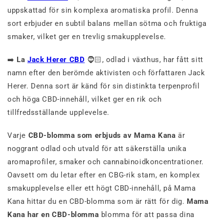
uppskattad för sin komplexa aromatiska profil. Denna
sort erbjuder en subtil balans mellan sötma och fruktiga
smaker, vilket ger en trevlig smakupplevelse.
➡️
La
Jack Herer CBD
🧔🏻, odlad i växthus, har fått sitt
namn efter den berömde aktivisten och författaren Jack
Herer. Denna sort är känd för sin distinkta terpenprofil
och höga CBD-innehåll, vilket ger en rik och
tillfredsställande upplevelse.
Varje
CBD-blomma som erbjuds av Mama Kana
är
noggrant odlad och utvald för att säkerställa unika
aromaprofiler, smaker och cannabinoidkoncentrationer.
Oavsett om du letar efter en CBG-rik stam, en komplex
smakupplevelse eller ett högt CBD-innehåll, på Mama
Kana hittar du en CBD-blomma som är rätt för dig.
Mama
Kana har en CBD-blomma
blomma för att passa dina