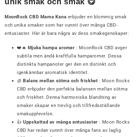
unik smak och smak 😋
MoonRock CBD Mama Kana
erbjuder en blommig smak
och unika smaker som har vunnit över många CBD-
entusiaster. Här är bara några av dess smakegenskaper:
❤️🔥
Mjuka hampa aromer
: MoonRock CBD avger
subtila men ändå kraftfulla hamparomer. Dessa
distinkta hampanoter ger den en distinkt och
igenkännbar aromatisk identitet.
🧊
Balans mellan sötma och friskhet
: Moon Rocks
CBD erbjuder den perfekta balansen mellan sötma
och friskhet. Denna harmoniska blandning av
smaker skapar en trevlig och tillfredsställande
smakupplevelse.
👍
Uppskattad av många entusiaster
: Moon Rocks
CBD har redan vunnit över många fans av laglig