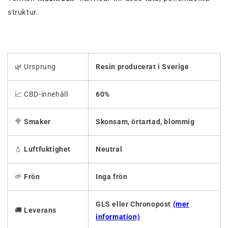
struktur.
🌿 Ursprung
Resin producerat i Sverige
📈 CBD-innehåll
60%
🍭
Smaker
Skonsam, örtartad, blommig
💧
Luftfuktighet
Neutral
🌱
Frön
Inga frön
GLS eller Chronopost
(mer
🚚
Leverans
information)