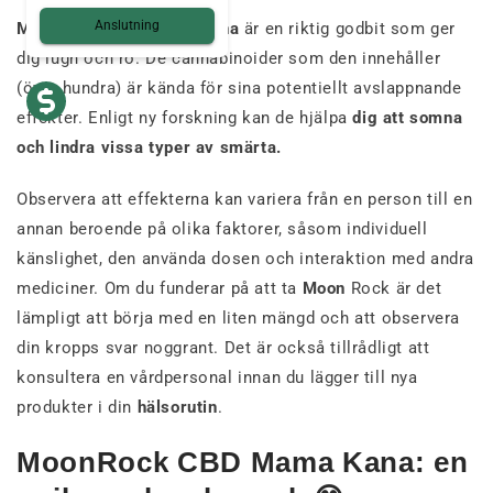
Anslutning
MoonRock CBD Mama Kana
är en riktig godbit som ger
dig lugn och ro. De cannabinoider som den innehåller
(över hundra) är kända för sina potentiellt avslappnande
effekter. Enligt ny forskning kan de hjälpa
dig att somna
och lindra vissa typer av smärta.
Observera att effekterna kan variera från en person till en
annan beroende på olika faktorer, såsom individuell
känslighet, den använda dosen och interaktion med andra
mediciner. Om du funderar på att ta
Moon
Rock är det
lämpligt att börja med en liten mängd och att observera
din kropps svar noggrant. Det är också tillrådligt att
konsultera en vårdpersonal innan du lägger till nya
produkter i din
hälsorutin
.
MoonRock CBD Mama Kana: en