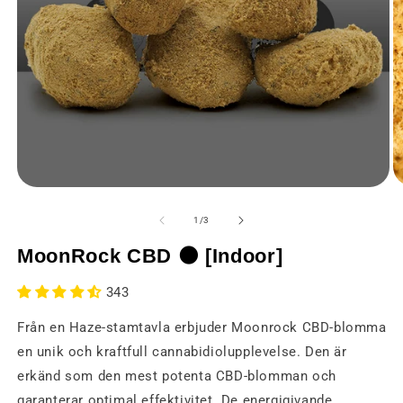
Ö
Öppna
m
media
2
1
av
1
/
3
i
i
et
ett
MoonRock CBD 🌑 [Indoor]
m
modalt
fö
fönster
343
Från en Haze-stamtavla erbjuder Moonrock CBD-blomma
en unik och kraftfull cannabidiolupplevelse. Den är
erkänd som den mest potenta CBD-blomman och
garanterar optimal effektivitet. De energigivande