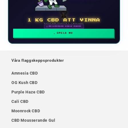
🏆
1 KG CBD ATT VINNA
Delta och klättra i rankingen
🗓 BELÖNINGAR VARJE MÅNAD
SPELA NU
Våra flaggskeppsprodukter
Amnesia CBD
OG Kush CBD
Purple Haze CBD
Cali CBD
Moonrock CBD
CBD Mousserande Gul