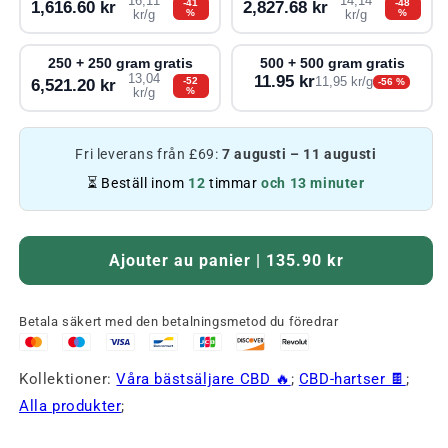
16,11
14,14
-41
-48
1,616.60 kr
2,827.68 kr
%
%
kr/g
kr/g
250 + 250 gram gratis
500 + 500 gram gratis
13,04
11.95 kr
-52
11,95 kr/g
6,521.20 kr
-56 %
%
kr/g
Fri leverans från £69:
7 augusti – 11 augusti
⏳ Beställ inom
12
timmar
och 13 minuter
Ajouter au panier | 135.90 kr
Betala säkert med den betalningsmetod du föredrar
Kollektioner:
Våra bästsäljare CBD 🔥
;
CBD-hartser 🍫
;
Alla produkter
;