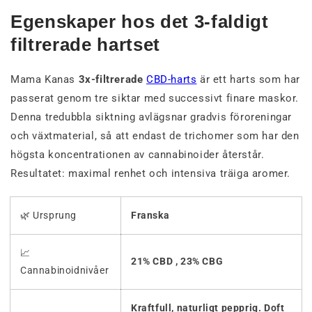
Egenskaper hos det 3-faldigt
filtrerade hartset
Mama Kanas
3x-filtrerade
CBD-harts
är ett harts som har
passerat genom tre siktar med successivt finare maskor.
Denna tredubbla siktning avlägsnar gradvis föroreningar
och växtmaterial, så att endast de trichomer som har den
högsta koncentrationen av cannabinoider återstår.
Resultatet: maximal renhet och intensiva träiga aromer.
🌿 Ursprung
Franska
📈
21% CBD , 23% CBG
Cannabinoidnivåer
Kraftfull, naturligt pepprig. Doft