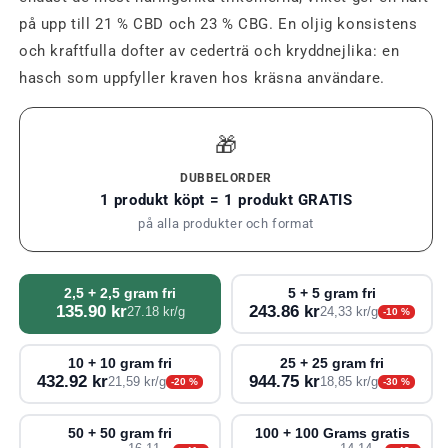
på upp till 21 % CBD och 23 % CBG. En oljig konsistens
och kraftfulla dofter av cederträ och kryddnejlika: en
hasch som uppfyller kraven hos kräsna användare.
🎁
DUBBELORDER
1 produkt köpt = 1 produkt GRATIS
på alla produkter och format
2,5 + 2,5 gram fri
5 + 5 gram fri
135.90 kr
243.86 kr
27.18 kr/g
24,33 kr/g
-10 %
10 + 10 gram fri
25 + 25 gram fri
432.92 kr
944.75 kr
21,59 kr/g
18,85 kr/g
-20 %
-30 %
50 + 50 gram fri
100 + 100 Grams gratis