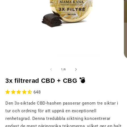
Öppna
Ö
media
m
1
2
av
1
/
6
i
i
ett
et
3x filtrerad CBD + CBG 💣
modalt
m
fönster
fö
648
Den 3x-siktade CBD-hashen passerar genom tre siktar i
tur och ordning för att uppnå en exceptionell
renhetsgrad. Denna tredubbla siktning koncentrerar
endast de mest näringsrika trikomerna, vilket ger en halt