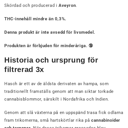
Skördad och producerad i
Aveyron
.
THC-innehåll mindre än 0,3%.
Denna produkt är inte avsedd för livsmedel.
Produkten är förbjuden för minderåriga. 🔞
Historia och ursprung för
filtrerad 3x
Hasch är ett av de äldsta derivaten av hampa, som
traditionellt framställs genom att man siktar torkade
cannabisblommor, särskilt i Nordafrika och Indien.
Genom att slå växterna på en uppspänd trasa fick odlarna
fram trikomerna, små hartskörtlar rika på
cannabinoider
och terpener
. När dessa trikomer pressades blev