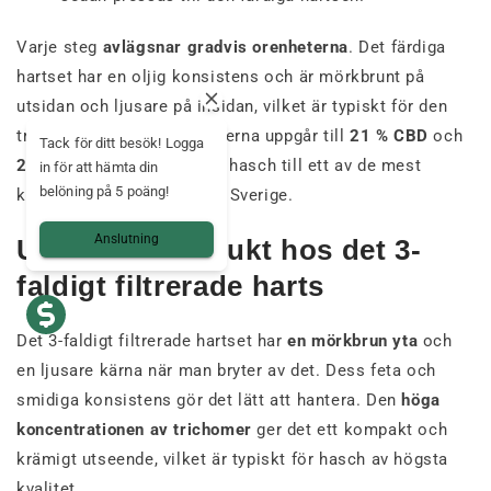
Varje steg
avlägsnar gradvis orenheterna
. Det färdiga
hartset har en oljig konsistens och är mörkbrunt på
utsidan och ljusare på insidan, vilket är typiskt för den
tredubbla filtreringen. Halterna uppgår till
21 % CBD
och
Tack för ditt besök! Logga
23 % CBG
, vilket gör detta hasch till ett av de mest
in för att hämta din
belöning på 5 poäng!
koncentrerade som finns i Sverige.
Anslutning
Utseende och lukt hos det 3-
faldigt filtrerade harts
Det 3-faldigt filtrerade hartset har
en mörkbrun yta
och
en ljusare kärna när man bryter av det. Dess feta och
smidiga konsistens gör det lätt att hantera. Den
höga
koncentrationen av trichomer
ger det ett kompakt och
krämigt utseende, vilket är typiskt för hasch av högsta
kvalitet.