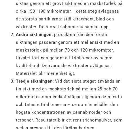
siktas genom ett grovt sikt med en maskstorlek på
cirka 150–190 mikrometer. I detta steg avlägsnas
de största partiklarna: stjälkfragment, blad och
växtrester. De stora trichomerna samlas upp.
Andra siktningen:
produkten från den första
siktningen passerar genom ett mellansikt med en
maskstorlek på mellan 70 och 120 mikrometer.
Urvalet förfinas genom att trichomer av sämre
kvalitet och kvarvarande växtrester avlägsnas.
Materialet blir mer enhetligt.
Tredje siktningen:
Vid det sista steget används en
fin sikt med en maskstorlek på mellan 25 och 70
mikrometer, som endast släpper igenom de minsta
och tätaste trichomerna – de som innehåller den
högsta koncentrationen av cannabinoider och
terpener. Resultatet blir ett rent trichompulver, som
sedan pressas till den färdiga hartsen.