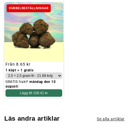
DUBBELBESTÄLLNINGAR
Ordinarie
Från
8.65 kr
pris
1 köpt = 1 gratis
GRATIS frakt*
måndag den 10
augusti
Lägg till
108.41 kr
Läs andra artiklar
Se alla artiklar