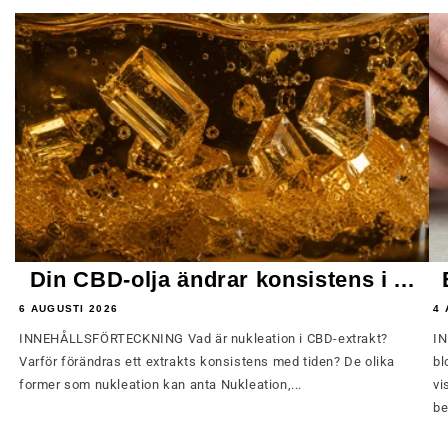
Din CBD-olja ändrar konsistens i ...
6 AUGUSTI 2026
4 
INNEHÅLLSFÖRTECKNING Vad är nukleation i CBD-extrakt?
IN
Varför förändras ett extrakts konsistens med tiden? De olika
bl
former som nukleation kan anta Nukleation,...
vi
be