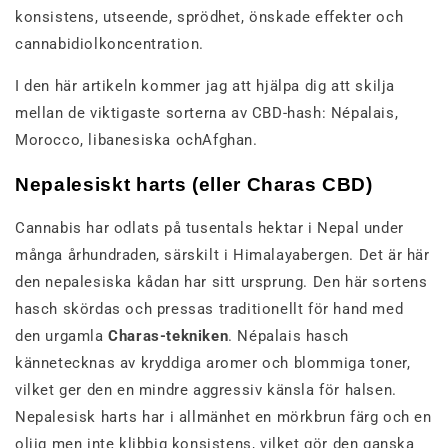
konsistens, utseende, sprödhet, önskade effekter och
cannabidiolkoncentration.
I den här artikeln kommer jag att hjälpa dig att skilja
mellan de viktigaste sorterna av CBD-hash: Népalais,
Morocco, libanesiska ochAfghan.
Nepalesiskt harts (eller Charas CBD)
Cannabis har odlats på tusentals hektar i Nepal under
många århundraden, särskilt i Himalayabergen. Det är här
den nepalesiska kådan har sitt ursprung. Den här sortens
hasch skördas och pressas traditionellt för hand med
den urgamla
Charas-tekniken
. Népalais hasch
kännetecknas av kryddiga aromer och blommiga toner,
vilket ger den en mindre aggressiv känsla för halsen.
Nepalesisk harts har i allmänhet en mörkbrun färg och en
oljig men inte klibbig konsistens, vilket gör den ganska