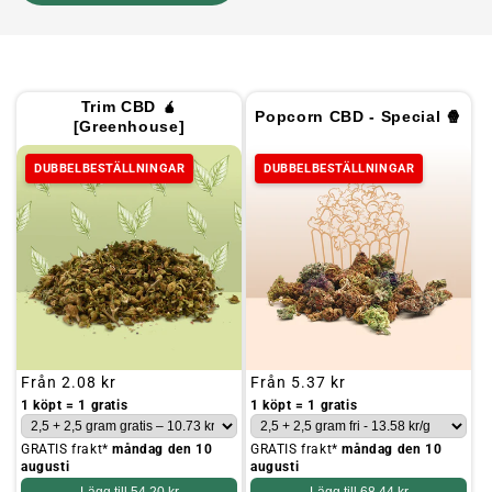
Trim CBD 🧉
Popcorn CBD - Special 🍿
[Greenhouse]
DUBBELBESTÄLLNINGAR
DUBBELBESTÄLLNINGAR
Ordinarie
Från
2.08 kr
Ordinarie
Från
5.37 kr
pris
pris
1 köpt = 1 gratis
1 köpt = 1 gratis
GRATIS frakt*
måndag den 10
GRATIS frakt*
måndag den 10
augusti
augusti