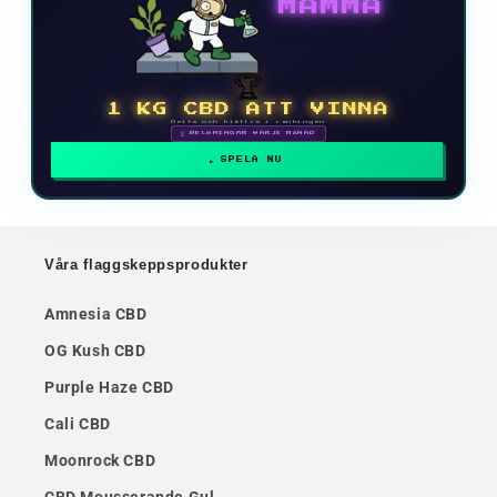
MAMMA
🏆
1 KG CBD ATT VINNA
Delta och klättra i rankingen
🗓 BELÖNINGAR VARJE MÅNAD
SPELA NU
Våra flaggskeppsprodukter
Amnesia CBD
OG Kush CBD
Purple Haze CBD
Cali CBD
Moonrock CBD