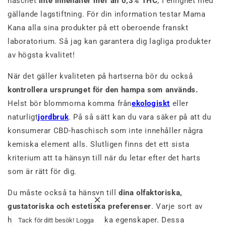
haschet
inte innehåller mer än 0,3% THC
, i enlighet med
gällande lagstiftning. För din information testar Mama
Kana alla sina produkter på ett oberoende franskt
laboratorium. Så jag kan garantera dig lagliga produkter
av högsta kvalitet!
När det gäller kvaliteten på hartserna bör du också
kontrollera ursprunget för den hampa som används.
Helst bör blommorna komma från
ekologiskt
eller
naturligt
jordbruk
. På så sätt kan du vara säker på att du
konsumerar CBD-haschisch som inte innehåller några
kemiska element alls. Slutligen finns det ett sista
kriterium att ta hänsyn till när du letar efter det harts
som är rätt för dig.
Du måste också ta hänsyn till
dina olfaktoriska,
gustatoriska och estetiska preferenser
. Varje sort av
harts har sina egna specifika egenskaper. Dessa
Tack för ditt besök! Logga