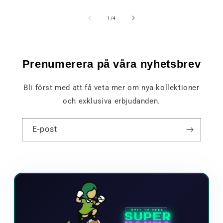
av
1
/
4
Prenumerera på våra nyhetsbrev
Bli först med att få veta mer om nya kollektioner
och exklusiva erbjudanden.
E-post
NYTT TV-SPEL
SUPER