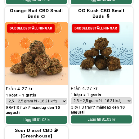
Lägg till
54.20 kr
Lägg till
68.44 kr
Orange Bud CBD Small
OG Kush CBD Small
Buds 🍊
Buds 👮
DUBBELBESTÄLLNINGAR
DUBBELBESTÄLLNINGAR
Ordinarie
Från
4.27 kr
Ordinarie
Från
4.27 kr
pris
pris
1 köpt = 1 gratis
1 köpt = 1 gratis
GRATIS frakt*
måndag den 10
GRATIS frakt*
måndag den 10
augusti
augusti
Lägg till
81.03 kr
Lägg till
81.03 kr
Sour Diesel CBD ⛽
[Greenhouse]