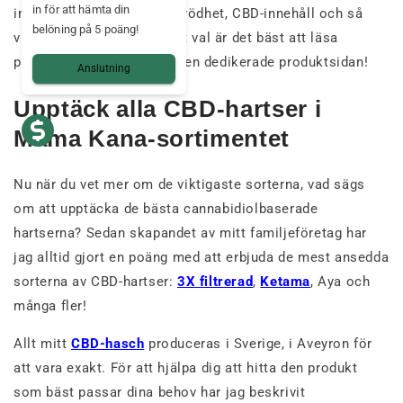
in för att hämta din
inkluderar textur, arom, sprödhet, CBD-innehåll och så
belöning på 5 poäng!
vidare. Så innan du gör ditt val är det bäst att läsa
produktbeskrivningen på den dedikerade produktsidan!
Anslutning
Upptäck alla CBD-hartser i
Mama Kana-sortimentet
Nu när du vet mer om de viktigaste sorterna, vad sägs
om att upptäcka de bästa cannabidiolbaserade
hartserna? Sedan skapandet av mitt familjeföretag har
jag alltid gjort en poäng med att erbjuda de mest ansedda
sorterna av CBD-hartser:
3X filtrerad
,
Ketama
, Aya och
många fler!
Allt mitt
CBD-hasch
produceras i Sverige, i Aveyron för
att vara exakt. För att hjälpa dig att hitta den produkt
som bäst passar dina behov har jag beskrivit