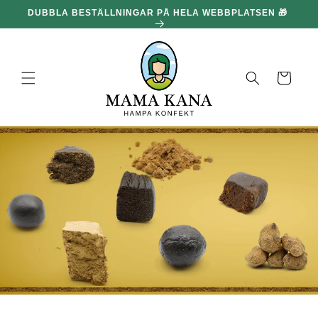
och gå
DUBBLA BESTÄLLNINGAR PÅ HELA WEBBPLATSEN 🎁
100
vidare till
innehållet
Korg