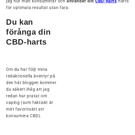
jag hur man konsumerar och
använder din
CBD-harts
harts
för optimala resultat utan fara.
Du kan
förånga din
CBD-harts
Om du har följt mina
redaktionella äventyr på
den här bloggen kommer
du säkert ihåg att jag
redan har pratat om
vaping (som faktiskt är
mitt favoritsätt att
konsumera CBD).