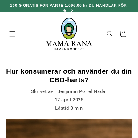
och gå
🎁
100 G GRATIS FÖR VARJE 1,096.00 kr DU HANDLAR FÖR
vidare till
🔥
innehållet
Korg
Hur konsumerar och använder du din
CBD-harts?
Skrivet av :
Benjamin Poirel Nadal
17 april 2025
Lästid
3
min