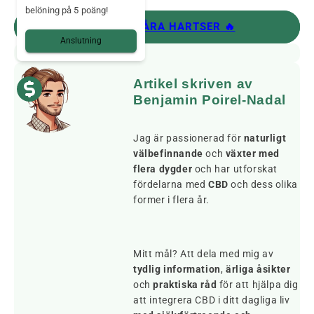
belöning på 5 poäng!
UPPTÄCK VÅRA HARTSER 🔥
Anslutning
Artikel skriven av
Benjamin Poirel-Nadal
Jag är passionerad för
naturligt
välbefinnande
och
växter med
flera dygder
och har utforskat
fördelarna med
CBD
och dess olika
former i flera år.
Mitt mål? Att dela med mig av
tydlig information
,
ärliga åsikter
och
praktiska råd
för att hjälpa dig
att integrera CBD i ditt dagliga liv