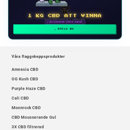
🏆
1 KG CBD ATT VINNA
Delta och klättra i rankingen
🗓 BELÖNINGAR VARJE MÅNAD
SPELA NU
Våra flaggskeppsprodukter
Amnesia CBD
OG Kush CBD
Purple Haze CBD
Cali CBD
Moonrock CBD
CBD Mousserande Gul
3X CBD filtrerad