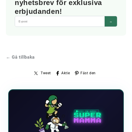
nyhetsbrev för exklusiva
erbjudanden!
→
← Gå tillbaka
Tweet
Aktie
Fäst den
NYTT TV-SPEL
SUPER
MAMMA