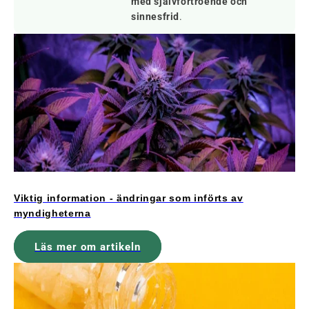
med självförtroende och
sinnesfrid
.
Viktig information - ändringar som införts av
myndigheterna
Läs mer om artikeln