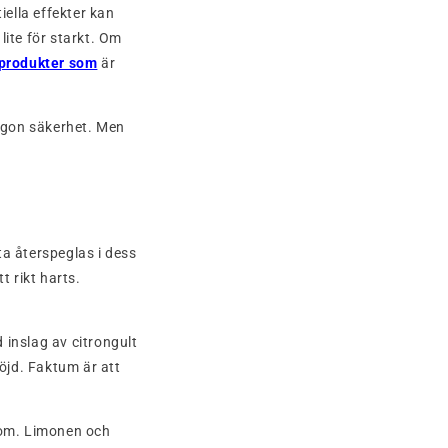
iella effekter kan
lite för starkt. Om
produkter som
är
ågon säkerhet. Men
a återspeglas i dess
 rikt harts.
 inslag av citrongult
höjd. Faktum är att
edom. Limonen och