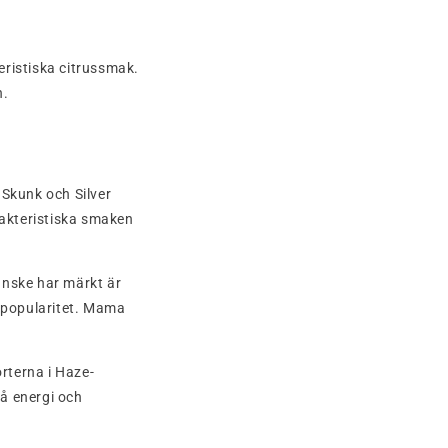
ristiska citrussmak.
n.
 Skunk och Silver
akteristiska smaken
anske har märkt är
s popularitet. Mama
orterna i Haze-
på energi och