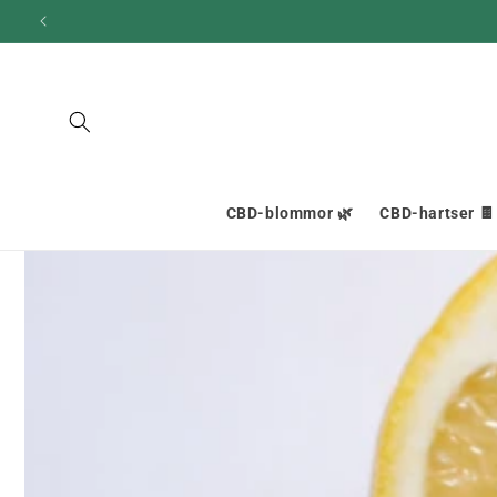
och gå
vidare till
innehållet
CBD-blommor 🌿
CBD-hartser 🍫