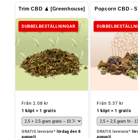
Trim CBD 🧉 [Greenhouse]
Popcorn CBD - Sp
DUBBELBESTÄLLNINGAR
DUBBELBESTÄLLN
Ordinarie
Från
2.08 kr
Ordinarie
Från
5.37 kr
pris
pris
1 köpt = 1 gratis
1 köpt = 1 gratis
GRATIS leverans*
lördag den 8
GRATIS leverans*
lör
augusti
augusti