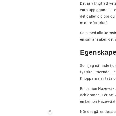
Det är viktigt att ve
vara uppiggande elle
det gäller dig bör d
mindre ”starka”.
Som med alla korsni
en sak är säker: det
Egenskape
Som jag nämnde tidi
fysiska utseende. L
Knopparna är täta o
En Lemon Haze-växt e
och orange. För att 
en Lemon Haze-växt 
När det gäller dess 