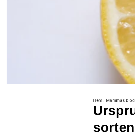
Hem
›
Mammas blog
Urspr
sorte