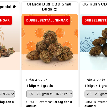
Orange Bud CBD Small
OG Kush CB
ecial 🍿
Buds 🍊
INGAR
DUBBELBESTÄLLNINGAR
DUBBELBEST
Ordinarie
Från
4.27 kr
Ordinarie
Från
4.27 kr
pris
pris
1 köpt = 1 gra
1 köpt = 1 gratis
GRATIS levera
dag den 8
GRATIS leverans*
lördag den 8
augusti
augusti