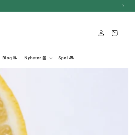
Anslutning
Korg
Blog 📝
Nyheter 📰
Spel 🎮