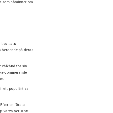
oft som påminner om
r bevisats
an beroende på deras
 välkänd för sin
tiva-dominerande
er.
l ett populärt val
Efter en första
gt varva ner. Kort