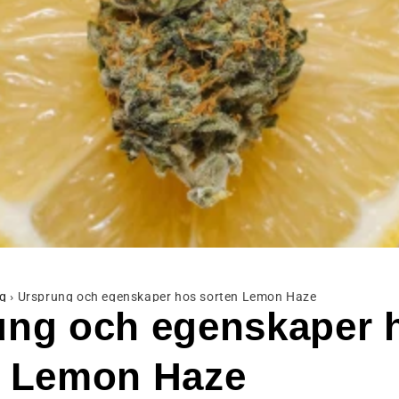
g
›
Ursprung och egenskaper hos sorten Lemon Haze
ung och egenskaper 
n Lemon Haze