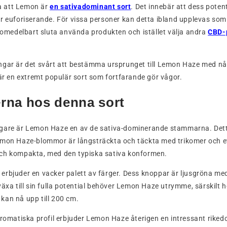
ta att Lemon är
en sativadominant sort
. Det innebär att dess potent
r euforiserande. För vissa personer kan detta ibland upplevas som 
u omedelbart sluta använda produkten och istället välja andra
CBD-
ngar är det svårt att bestämma ursprunget till Lemon Haze med n
 är en extremt populär sort som fortfarande gör vågor.
rna hos denna sort
gare är Lemon Haze en av de sativa-dominerande stammarna. Dett
emon Haze-blommor är långsträckta och täckta med trikomer och ett
ch kompakta, med den typiska sativa konformen.
rbjuder en vacker palett av färger. Dess knoppar är ljusgröna med
växa till sin fulla potential behöver Lemon Haze utrymme, särskilt 
kan nå upp till 200 cm.
aromatiska profil erbjuder Lemon Haze återigen en intressant rik