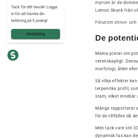
myrcen är de domine
Tack för ditt besök! Logga
Lemon Skunk från vil
in för att hämta din
belöning på 5 poäng!
Förutom citron- och
Anslutning
De potenti
Mama pratar om poten
vetenskapligt. Dessu
morfologi, ålder elle
Så vilka effekter ka
terpenrika profil, s
stam, vilket innebär
Många rapporterar att
för de tillfällen då 
Men tack vare sitt 3
dynamisk fas kan det 