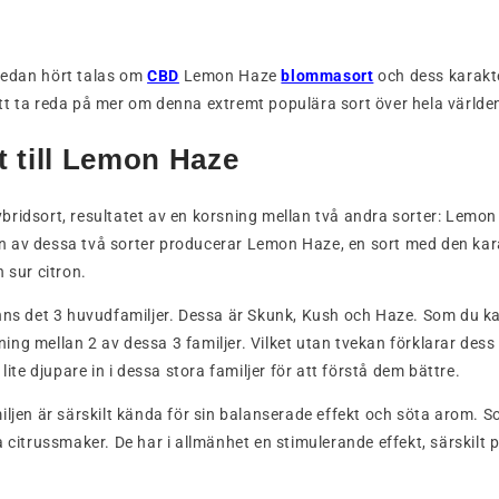
redan hört talas om
CBD
Lemon Haze
blommasort
och dess karakte
t ta reda på mer om denna extremt populära sort över hela världe
 till Lemon Haze
ridsort, resultatet av en korsning mellan två andra sorter: Lemon
 av dessa två sorter producerar Lemon Haze, en sort med den kar
 sur citron.
nns det 3 huvudfamiljer. Dessa är Skunk, Kush och Haze. Som du k
ng mellan 2 av dessa 3 familjer. Vilket utan tvekan förklarar des
 lite djupare in i dessa stora familjer för att förstå dem bättre.
iljen är särskilt kända för sin balanserade effekt och söta arom. S
a citrussmaker. De har i allmänhet en stimulerande effekt, särskilt 