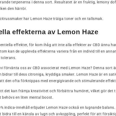
rande terpenerna i denna sort. Resultatet är en fruktig, lemony d
ken den härrör.
 citrussmaker har Lemon Haze träiga toner och en tallsmak.
ella effekterna av Lemon Haze
tiella effekter, för kom ihåg att inte alla effekter av CBD ännu ha
tom kan de upplevda effekterna variera från en individ till en ann
r tolerans.
n vi förvänta oss av CBD associerat med Lemon Haze? Denna sort är
om bidrar till dess citroniga, kryddiga smaker. Lemon Haze är en sa
 att den ofta förknippas med energigivande och stimulerande effekt
 det kan främja kreativitet och förbättra humöret, vilket gör det til
det behövs en liten mental boost.
0% indica-innehåll erbjuder Lemon Haze också en lugnande balans. 
bidra till en känsla av lugn och avkoppling, perfekt för att försikti