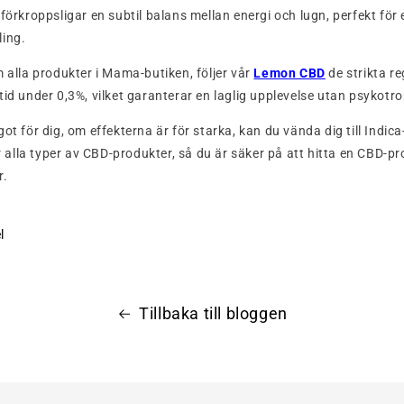
förkroppsligar en subtil balans mellan energi och lugn, perfekt för e
ling.
m alla produkter i Mama-butiken, följer vår
Lemon CBD
de strikta re
tid under 0,3%, vilket garanterar en laglig upplevelse utan psykotro
ot för dig, om effekterna är för starka, kan du vända dig till Indi
lla typer av CBD-produkter, så du är säker på att hitta en CBD-pr
r.
l
Tillbaka till bloggen