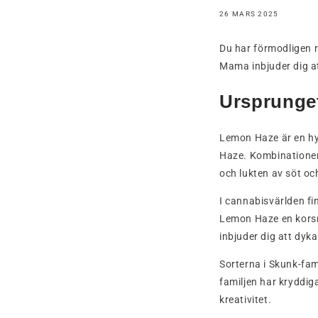
26 MARS 2025
Du har förmodligen 
Mama inbjuder dig at
Ursprunget
Lemon Haze är en hyb
Haze. Kombinationen
och lukten av söt och
I cannabisvärlden fi
Lemon Haze en korsni
inbjuder dig att dyka
Sorterna i Skunk-fam
familjen har kryddig
kreativitet.