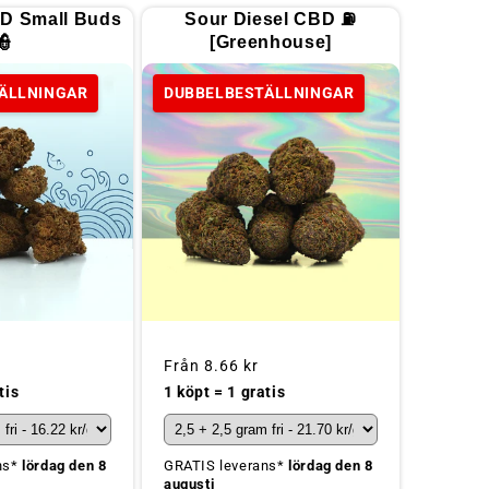
D Small Buds
Sour Diesel CBD ⛽
👮
[Greenhouse]
ÄLLNINGAR
DUBBELBESTÄLLNINGAR
Ordinarie
Från
8.66 kr
pris
tis
1 köpt = 1 gratis
ns*
lördag den 8
GRATIS leverans*
lördag den 8
augusti