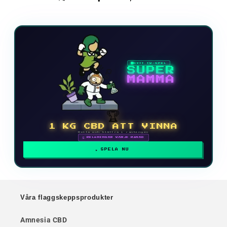
NYTT TV-SPEL
SUPER
MAMMA
🏆
1 KG CBD ATT VINNA
Delta och klättra i rankingen
🗓 BELÖNINGAR VARJE MÅNAD
SPELA NU
Våra flaggskeppsprodukter
Amnesia CBD