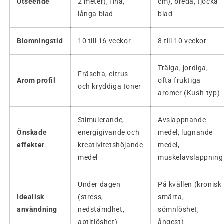
Utseende
2 meter), fina,
cm), breda, tjocka
långa blad
blad
Blomningstid
10 till 16 veckor
8 till 10 veckor
Träiga, jordiga,
Fräscha, citrus-
Arom profil
ofta fruktiga
och kryddiga toner
aromer (Kush-typ)
Stimulerande,
Avslappnande
Önskade
energigivande och
medel, lugnande
effekter
kreativitetshöjande
medel,
medel
muskelavslappning
Under dagen
På kvällen (kronisk
Idealisk
(stress,
smärta,
användning
nedstämdhet,
sömnlöshet,
aptitlöshet)
ångest)