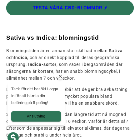
TESTA VÅRA CBD-BLOMMOR ⚡️
Sativa vs Indica: blomningstid
Blomningstiden är en annan stor skillnad mellan
Sativa
och
Indica
, och är direkt kopplad till deras geografiska
ursprung.
Indica-sorter
, som växer i bergsområden där
säsongerna är kortare, har en snabb blomningscykel, i
allmänhet mellan 7 och 9 veckor.
Tack för ditt besök! Logga
Deras kompakta tillväxt innebär att de ger bra avkastning
in för att hämta din
på små ytor, vilket gör dem mycket populära bland
belöning på 5 poäng!
inomhusodlare eller de som vill ha en snabbare skörd.
Sativa-sorter
tar å andra sidan längre tid att nå mognad
Anslutning
och blommar mellan 10 och 16 veckor. Varför är detta så?
Eftersom de anpassar sig till ekvatorialklimat, där dagarna
är långa och stabila under hela året.