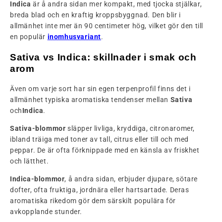
Indica
är å andra sidan mer kompakt, med tjocka stjälkar,
breda blad och en kraftig kroppsbyggnad. Den blir i
allmänhet inte mer än 90 centimeter hög, vilket gör den till
en populär
inomhusvariant
.
Sativa vs Indica: skillnader i smak och
arom
Även om varje sort har sin egen terpenprofil finns det i
allmänhet typiska aromatiska tendenser mellan
Sativa
och
Indica
.
Sativa-blommor
släpper livliga, kryddiga, citronaromer,
ibland träiga med toner av tall, citrus eller till och med
peppar. De är ofta förknippade med en känsla av friskhet
och lätthet.
Indica-blommor
, å andra sidan, erbjuder djupare, sötare
dofter, ofta fruktiga, jordnära eller hartsartade. Deras
aromatiska rikedom gör dem särskilt populära för
avkopplande stunder.