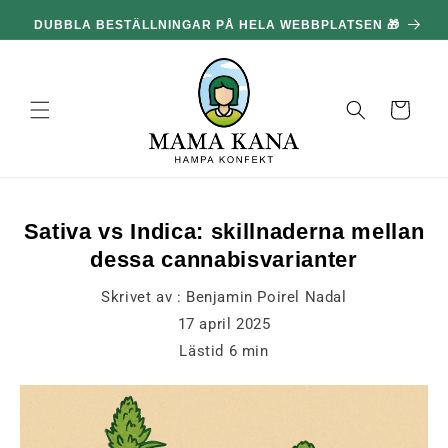
och gå
vidare till
innehållet
Korg
Sativa vs Indica: skillnaderna mellan
dessa cannabisvarianter
Skrivet av :
Benjamin Poirel Nadal
17 april 2025
Lästid
6
min