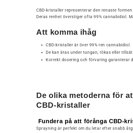
CBD-kristaller representerar den renaste formen 
Deras renhet överstiger ofta 99% cannabidiol. 
Att komma ihåg
CBD-kristaller är över 99% ren cannabidiol.
De kan ätas under tungan, rökas eller tillsä
Korrekt dosering och förvaring garanterar de
De olika metoderna för a
CBD-kristaller
Fundera på att förånga CBD-kris
Sprayning är perfekt om du letar efter snabb åt