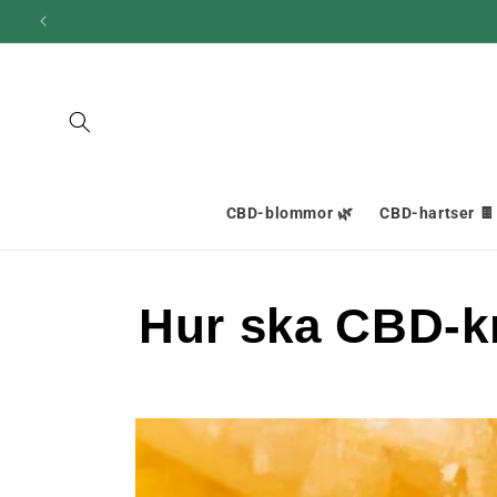
och gå
10
vidare till
innehållet
CBD-blommor 🌿
CBD-hartser 🍫
Hur ska CBD-k