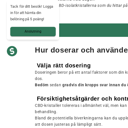
Observera: CBD-isolatkristallerna som du hittar p
Tack för ditt besök! Logga
användning.
in för att hämta din
belöning på 5 poäng!
Anslutning
Hur doserar och använder
Välja rätt dosering
Doseringen beror på ett antal faktorer som din k
dos.
Bedöm
sedan
gradvis din kropps svar innan d
Försiktighetsåtgärder och kontr
CBD-kristaller tolereras i allmänhet väl, men k
behandling.
Bland de potentiella biverkningarna kan du upple
att dosen justeras på lämpligt sätt.