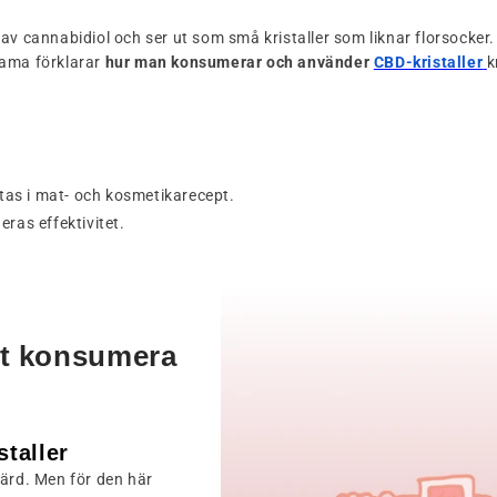
av cannabidiol och ser ut som små kristaller som liknar florsocker.
Mama förklarar
hur man konsumerar och använder
CBD-kristaller
k
ttas i mat- och kosmetikarecept.
ras effektivitet.
tt konsumera
taller
gärd. Men för den här