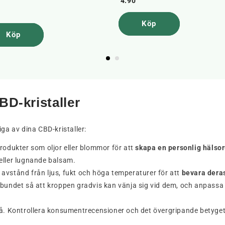
4.90
Köp
Köp
BD-kristaller
ga av dina CBD-kristaller:
dukter som oljor eller blommor för att
skapa en personlig hälsor
eller lugnande balsam.
på avstånd från ljus, fukt och höga temperaturer för att
bevara deras 
egelbundet så att kroppen gradvis kan vänja sig vid dem, och anpassa
på. Kontrollera konsumentrecensioner och det övergripande betyget