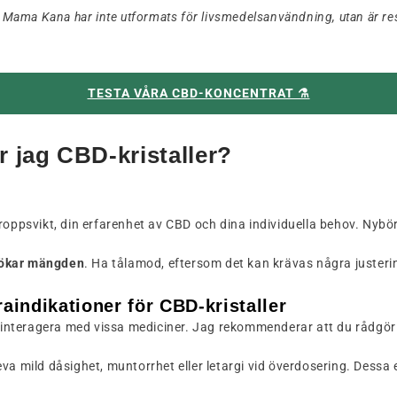
å Mama Kana har inte utformats för livsmedelsanvändning, utan är rese
TESTA VÅRA CBD-KONCENTRAT ⚗️
 jag CBD-kristaller?
roppsvikt, din erfarenhet av CBD och dina individuella behov. Nybör
u ökar mängden
. Ha tålamod, eftersom det kan krävas några justerin
aindikationer för CBD-kristaller
an interagera med vissa mediciner. Jag rekommenderar att du rådg
va mild dåsighet, muntorrhet eller letargi vid överdosering. Dessa