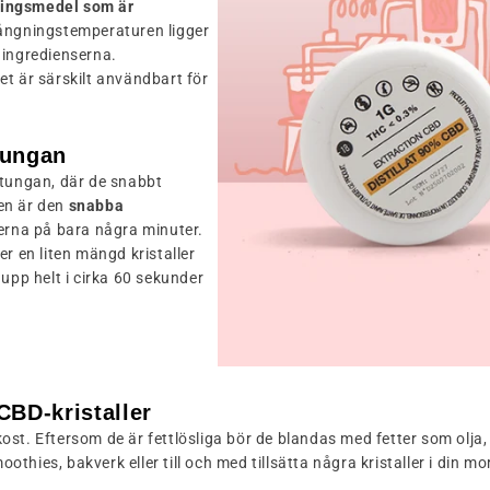
ningsmedel som är
rångningstemperaturen ligger
 ingredienserna.
et är särskilt användbart för
tungan
 tungan, där de snabbt
en är den
snabba
terna på bara några minuter.
r en liten mängd kristaller
upp helt i cirka 60 sekunder
BD-kristaller
 kost. Eftersom de är fettlösliga bör de blandas med fetter som olja,
oothies, bakverk eller till och med tillsätta några kristaller i di