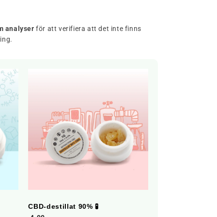
om analyser
för att verifiera att det inte finns
ing.
CBD-destillat 90% 🧪
CBG-kristaller 