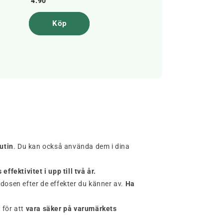
4.90
5.90
Köp
Köp
utin
. Du kan också använda dem i dina
effektivitet i upp till två år.
 dosen efter de effekter du känner av.
Ha
 för att
vara säker på varumärkets