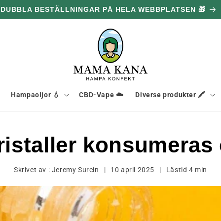
0 G GRATIS FÖR VARJE 1,096.00 kr DU HANDLAR FÖR 🔥
Hampaoljor 💧
CBD-Vape ☁️
Diverse produkter 🖍️
ristaller konsumeras
Skrivet av :
Jeremy Surcin
|
10 april 2025
|
Lästid
4
min