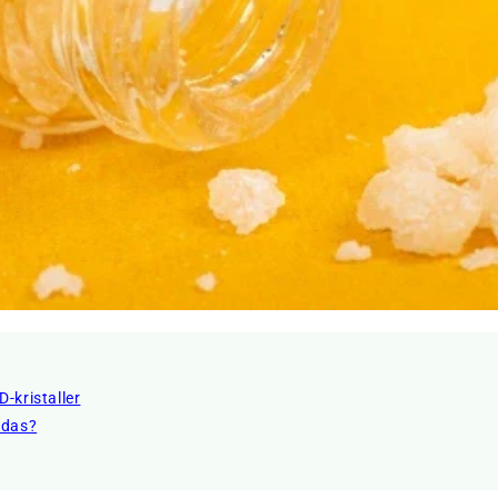
-kristaller
ndas?