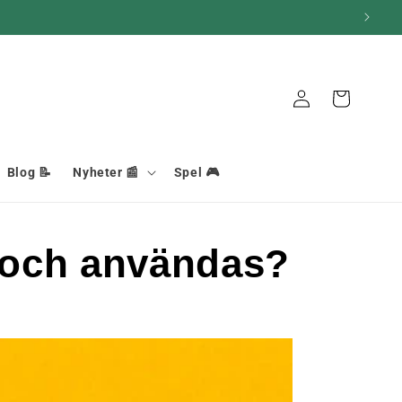
Anslutning
Korg
Blog 📝
Nyheter 📰
Spel 🎮
 och användas?