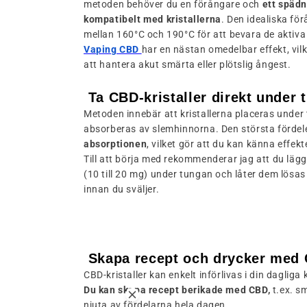
metoden behöver du en förångare och
ett späd
kompatibelt med kristallerna
. Den idealiska fö
mellan 160°C och 190°C för att bevara de aktiva
Vaping CBD
har en nästan omedelbar effekt, vilk
att hantera akut smärta eller plötslig ångest.
Ta CBD-kristaller direkt under 
Metoden innebär att kristallerna placeras under
absorberas av slemhinnorna. Den största fördel
absorptionen
, vilket gör att du kan känna effek
Till att börja med rekommenderar jag att du lägge
(10 till 20 mg) under tungan och låter dem lösas 
innan du sväljer.
Skapa recept och drycker med C
CBD-kristaller kan enkelt införlivas i din dagliga
Du kan skapa recept berikade med CBD,
t.ex. sm
njuta av fördelarna hela dagen.