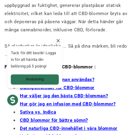
uppbyggnad av fuktighet, genererar plastpåsar statisk
elektricitet, vilket kan leda till att CBD-blommor bryts av
och deponeras på påsens väggar. När detta händer går
många cannabinoider, inklusive CBD, förlorade.
Så glasburkar är idealiska ... Så på dina märken, bli redo
Tack för ditt besök! Logga
... Chanvrez!
in för att hämta din
belöning på 5 poäng!
För att ta reda på mer om CBD-blommor :
Hur ska CBD-blomman användas?
Anslutning
Odlingsmetoder för CBD-blommor
Hur väljer jag den bästa CBD-blomman?
Hur gör jag en infusion med CBD-blommor?
Sativa vs. Indica
CBD blommor för bättre sömn?
Det naturliga CBD-innehållet i våra blommor