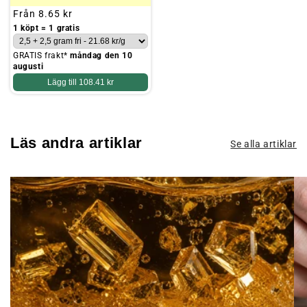
Ordinarie
Från
8.65 kr
pris
1 köpt = 1 gratis
GRATIS frakt*
måndag den 10
augusti
Lägg till
108.41 kr
Läs andra artiklar
Se alla artiklar