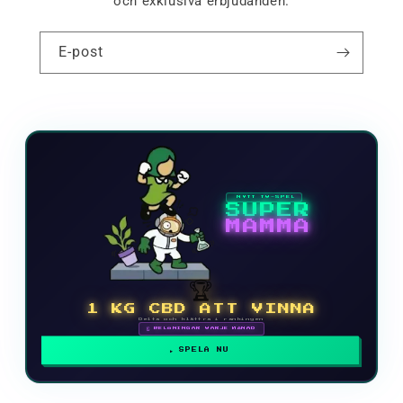
och exklusiva erbjudanden.
E-post
NYTT TV-SPEL
SUPER
MAMMA
🏆
1 KG CBD ATT VINNA
Delta och klättra i rankingen
🗓 BELÖNINGAR VARJE MÅNAD
SPELA NU