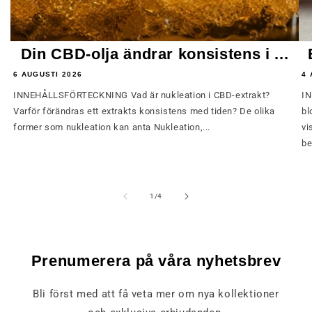
Din CBD-olja ändrar konsistens i ...
6 AUGUSTI 2026
4 
INNEHÅLLSFÖRTECKNING Vad är nukleation i CBD-extrakt?
IN
Varför förändras ett extrakts konsistens med tiden? De olika
bl
former som nukleation kan anta Nukleation,...
vi
be
av
1
/
4
Prenumerera på våra nyhetsbrev
Bli först med att få veta mer om nya kollektioner