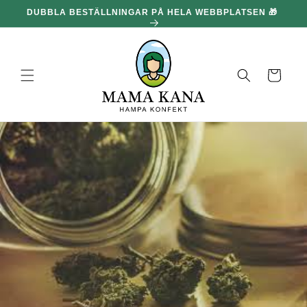
och gå
DUBBLA BESTÄLLNINGAR PÅ HELA WEBBPLATSEN 🎁
100
vidare till
innehållet
Korg