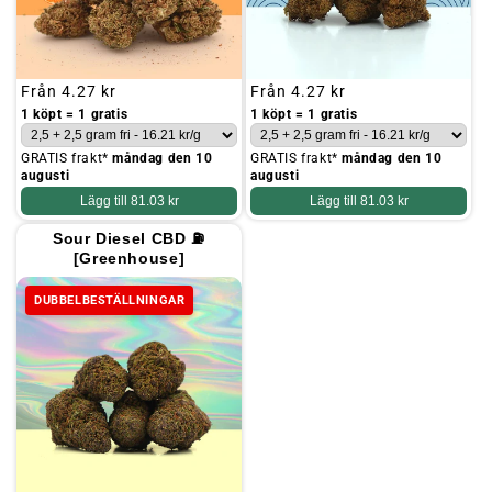
Ordinarie
Från
4.27 kr
Ordinarie
Från
4.27 kr
pris
pris
1 köpt = 1 gratis
1 köpt = 1 gratis
GRATIS frakt*
måndag den 10
GRATIS frakt*
måndag den 10
augusti
augusti
Lägg till
81.03 kr
Lägg till
81.03 kr
Sour Diesel CBD ⛽
[Greenhouse]
DUBBELBESTÄLLNINGAR