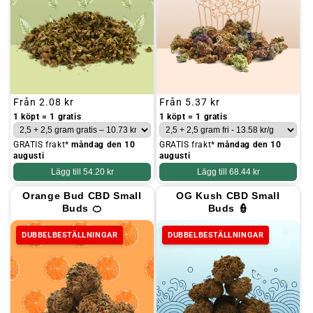
Ordinarie
Från
2.08 kr
Ordinarie
Från
5.37 kr
pris
pris
1 köpt = 1 gratis
1 köpt = 1 gratis
GRATIS frakt*
måndag den 10
GRATIS frakt*
måndag den 10
augusti
augusti
Lägg till
54.20 kr
Lägg till
68.44 kr
Orange Bud CBD Small
OG Kush CBD Small
Buds 🍊
Buds 👮
DUBBELBESTÄLLNINGAR
DUBBELBESTÄLLNINGAR