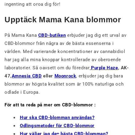
ingenting att oroa dig för!
Upptäck Mama Kana blommor
På Mama Kana
CBD-butiken
erbjuder jag dig ett urval av
CBD-blommor från några av de bästa essenserna i
världen. Med varierande koncentrationer av cannabidiol
har jag alla mina knoppar kontrollerade av oberoende
laboratorier. Så oavsett om du föredrar
Purple Haze
, AK-
47,
Amnesia CBD
eller
Moonrock
, erbjuder jag dig bara
blommor av högsta kvalitet som är 100% naturliga och
odlade i Europa.
För att ta reda på mer om CBD-blommor :
Hur ska CBD-blomman användas?
Odlingsmetoder för CBD-blommor
Hur väljer jag den bästa CBD-blomman?