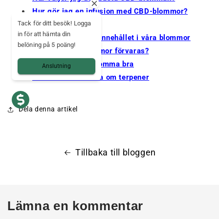
Hur gör jag en infusion med CBD-blommor?
Tack för ditt besök! Logga
Sativa vs. Indica
in för att hämta din
Det naturliga CBD-innehållet i våra blommor
belöning på 5 poäng!
Hur ska CBD-blommor förvaras?
Vad gör en CBD-blomma bra
Anslutning
Allt du behöver veta om terpener
Dela denna artikel
Tillbaka till bloggen
Lämna en kommentar