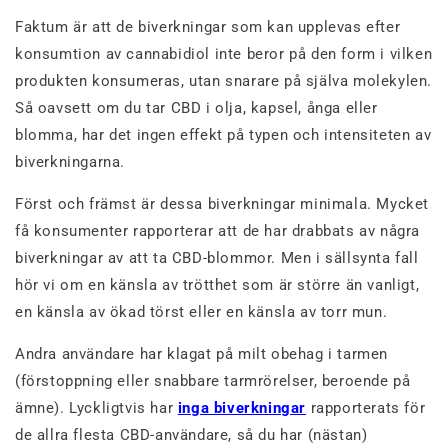
Faktum är att de biverkningar som kan upplevas efter
konsumtion av cannabidiol inte beror på den form i vilken
produkten konsumeras, utan snarare på själva molekylen.
Så oavsett om du tar CBD i olja, kapsel, ånga eller
blomma, har det ingen effekt på typen och intensiteten av
biverkningarna
.
Först och främst är dessa biverkningar minimala. Mycket
få konsumenter rapporterar att de har drabbats av några
biverkningar av att ta CBD-blommor. Men i sällsynta fall
hör vi om en känsla av trötthet som är större än vanligt,
en känsla av ökad törst eller en känsla av torr mun.
Andra användare har klagat på milt obehag i tarmen
(förstoppning eller snabbare tarmrörelser, beroende på
ämne). Lyckligtvis har
inga biverkningar
rapporterats för
de allra flesta CBD-användare, så du har (nästan)