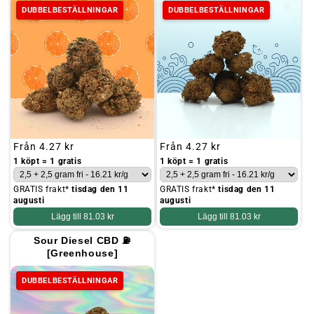
DUBBELBESTÄLLNINGAR
DUBBELBESTÄLLNINGAR
Ordinarie
Från
4.27 kr
Ordinarie
Från
4.27 kr
pris
pris
1 köpt = 1 gratis
1 köpt = 1 gratis
GRATIS frakt*
tisdag den 11
GRATIS frakt*
tisdag den 11
augusti
augusti
Lägg till
81.03 kr
Lägg till
81.03 kr
Sour Diesel CBD ⛽
[Greenhouse]
DUBBELBESTÄLLNINGAR