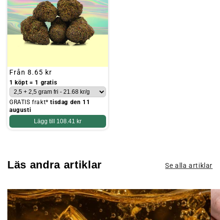
Ordinarie
Från
8.65 kr
pris
1 köpt = 1 gratis
GRATIS frakt*
tisdag den 11
augusti
Lägg till
108.41 kr
Läs andra artiklar
Se alla artiklar