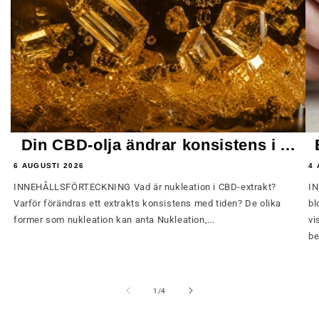
Din CBD-olja ändrar konsistens i ...
6 AUGUSTI 2026
4 
INNEHÅLLSFÖRTECKNING Vad är nukleation i CBD-extrakt?
IN
Varför förändras ett extrakts konsistens med tiden? De olika
bl
former som nukleation kan anta Nukleation,...
vi
be
av
1
/
4