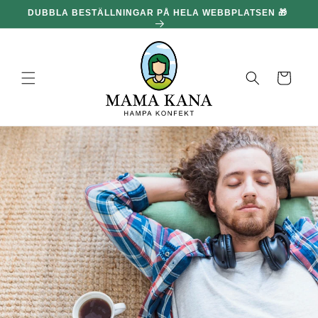
och gå
DUBBLA BESTÄLLNINGAR PÅ HELA WEBBPLATSEN 🎁
100
vidare till
innehållet
Korg