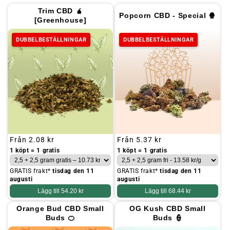
Trim CBD 🧉
Popcorn CBD - Special 🍿
[Greenhouse]
DUBBELBESTÄLLNINGAR
DUBBELBESTÄLLNINGAR
Ordinarie
Från
2.08 kr
Ordinarie
Från
5.37 kr
pris
pris
1 köpt = 1 gratis
1 köpt = 1 gratis
GRATIS frakt*
tisdag den 11
GRATIS frakt*
tisdag den 11
augusti
augusti
Lägg till
54.20 kr
Lägg till
68.44 kr
Orange Bud CBD Small
OG Kush CBD Small
Buds 🍊
Buds 👮