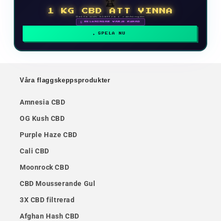
🏆
1 KG CBD ATT VINNA
Delta och klättra i rankingen
🗓 BELÖNINGAR VARJE MÅNAD
SPELA NU
Våra flaggskeppsprodukter
Amnesia CBD
OG Kush CBD
Purple Haze CBD
Cali CBD
Moonrock CBD
CBD Mousserande Gul
3X CBD filtrerad
Afghan Hash CBD