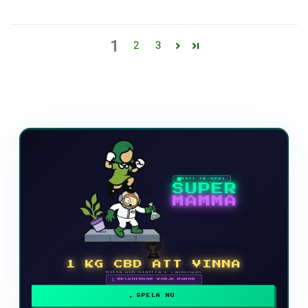
1
2
3
NYTT TV-SPEL
SUPER
MAMMA
🏆
1 KG CBD ATT VINNA
Delta och klättra i rankingen
🗓 BELÖNINGAR VARJE MÅNAD
SPELA NU