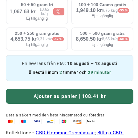
50 + 50 gram fri
100 + 100 Grams gratis
10,62
1,949.10 kr
-51
9,75 kr/g
1,067.63 kr
-55 %
%
kr/g
Ej tillgänglig
Ej tillgänglig
250 + 250 gram gratis
500 + 500 gram gratis
4,653.75 kr
8,650.50 kr
9,31 kr/g
8,65 kr/g
-57 %
-60 %
Ej tillgänglig
Ej tillgänglig
Fri leverans från £69:
10 augusti – 13 augusti
⏳ Beställ inom
2
timmar och
29 minuter
Ajouter au panier | 108.41 kr
Betala säkert med den betalningsmetod du föredrar
Kollektioner:
CBD-blommor Greenhouse
;
Billiga CBD-