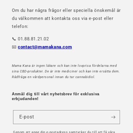
Om du har några frågor eller speciella önskemål är
du välkommen att kontakta oss via e-post eller
telefon:
📞 01.88.81.21.02
📧
contact@mamakana.com
Mama Kana är ingen läkare och kan inte lovprisa fördelarna med
sina CBD-produkter. De är inte mediciner och kan inte ersätta dem.
Rådfråga en vårdpersonal innan du tar cannabidiol.
Anmäl dig till vårt nyhetsbrev för exklusiva
erbjudanden!
E-post
Genom att ange din e-postadress samtycker du till att få våra