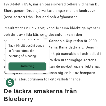
1970-talet i USA, när en passionerad odlare vid namn
DJ
Short
genomförde djärva korsningar mellan
landraser
(rena sorter) från Thailand och Afghanistan.
Resultatet? En unik sort, känd för sina blåaktiga nyanser
och doft av vilda bär, som dessutom vann den
prestigefyllda
High Times Cannabis Cup
redan år 2000.
Tack för ditt besök! Logga
Idag fortsätter
Blueberry Mama Kana
detta arv. Genom
in för att hämta din
att välja en version som är rik på cannabidiol och odlad i
belöning på 5 poäng!
växthus har vi lyckats bevara den ursprungliga sortens
exceptionella aromprofil, utan de psykotropa effekterna.
Anslutning
Att köpa denna sort är att unna sig en bit av hampans
historia, återuppfunnen för ditt välbefinnande.
De läckra smakerna från
Blueberry