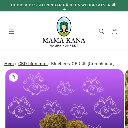
och gå
DUBBLA BESTÄLLNINGAR PÅ HELA WEBBPLATSEN 🎁
100
vidare till
innehållet
Korg
Hem
›
CBD blommor
›
Blueberry CBD 🍇 [Greenhouse]
 till
roduktinformation