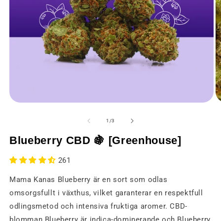
Öppna
Ö
media
m
1
2
av
1
/
3
i
i
ett
et
Blueberry CBD 🍇 [Greenhouse]
modalt
m
fönster
fö
261
Mama Kanas Blueberry är en sort som odlas
omsorgsfullt i växthus, vilket garanterar en respektfull
odlingsmetod och intensiva fruktiga aromer. CBD-
blomman Blueberry är indica-dominerande och Blueberry