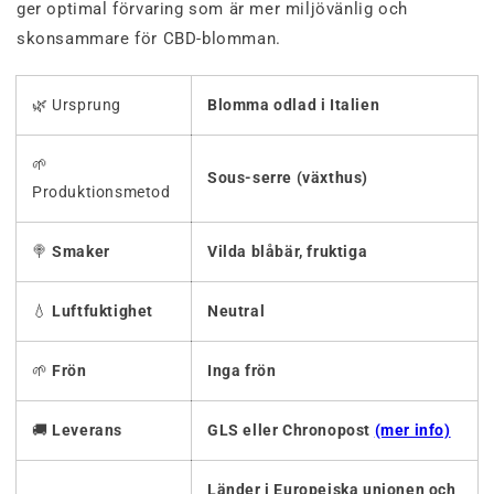
ger optimal förvaring som är mer miljövänlig och
skonsammare för CBD-blomman.
🌿 Ursprung
Blomma odlad i Italien
🌱
Sous-serre (växthus)
Produktionsmetod
🍭
Smaker
Vilda blåbär, fruktiga
💧
Luftfuktighet
Neutral
🌱
Frön
Inga frön
🚚
Leverans
GLS eller Chronopost
(mer info)
Länder i Europeiska unionen och