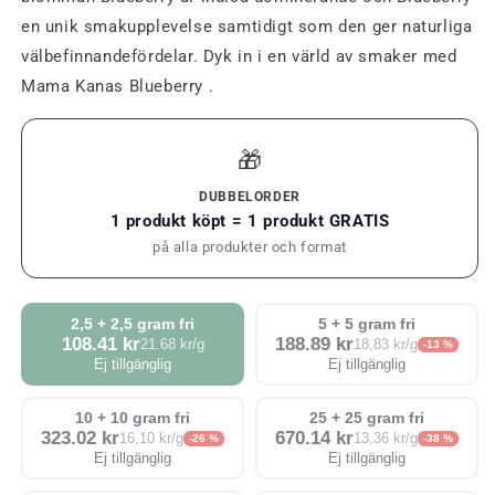
en unik smakupplevelse samtidigt som den ger naturliga
välbefinnandefördelar. Dyk in i en värld av smaker med
Mama Kanas Blueberry .
🎁
DUBBELORDER
1 produkt köpt = 1 produkt GRATIS
på alla produkter och format
2,5 + 2,5 gram fri
5 + 5 gram fri
108.41 kr
188.89 kr
21.68 kr/g
18,83 kr/g
-13 %
Ej tillgänglig
Ej tillgänglig
10 + 10 gram fri
25 + 25 gram fri
323.02 kr
670.14 kr
16,10 kr/g
13,36 kr/g
-26 %
-38 %
Ej tillgänglig
Ej tillgänglig