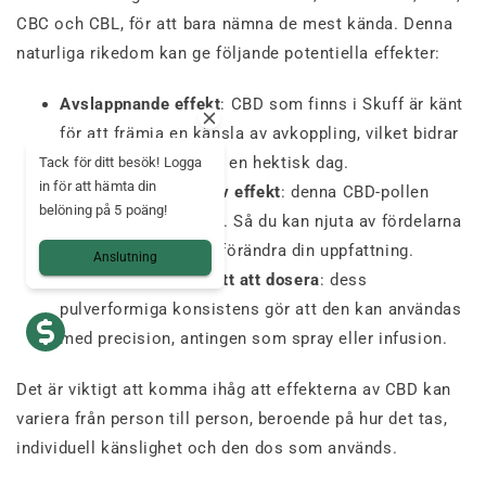
CBC och CBL, för att bara nämna de mest kända. Denna
naturliga rikedom kan ge följande potentiella effekter:
Avslappnande effekt
: CBD som finns i Skuff är känt
för att främja en känsla av avkoppling, vilket bidrar
till allmänt lugn efter en hektisk dag.
Tack för ditt besök! Logga
in för att hämta din
Mild, icke-psykoaktiv effekt
: denna CBD-pollen
belöning på 5 poäng!
innehåller ingen THC. Så du kan njuta av fördelarna
med hampa utan att förändra din uppfattning.
Anslutning
En produkt som är lätt att dosera
: dess
pulverformiga konsistens gör att den kan användas
med precision, antingen som spray eller infusion.
Det är viktigt att komma ihåg att effekterna av CBD kan
variera från person till person, beroende på hur det tas,
individuell känslighet och den dos som används.