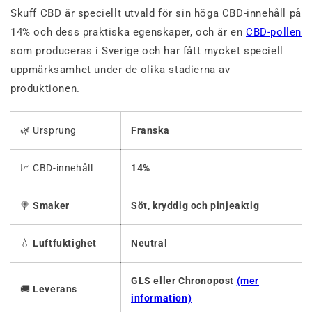
Skuff CBD är speciellt utvald för sin höga CBD-innehåll på
14% och dess praktiska egenskaper, och är en
CBD-pollen
som produceras i Sverige och har fått mycket speciell
uppmärksamhet under de olika stadierna av
produktionen.
🌿 Ursprung
Franska
📈 CBD-innehåll
14%
🍭
Smaker
Söt, kryddig och pinjeaktig
💧
Luftfuktighet
Neutral
GLS eller Chronopost
(mer
🚚
Leverans
information)