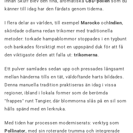
Innan Skuff blev den fina, aromatiska
CBD-pollen
som du
känner till idag har den färdats genom tiderna.
I flera delar av världen, till exempel
Marocko
och
Indien
,
skördade odlarna redan trikomer med traditionella
metoder: torkade hampablommor stoppades i en tygbunt
och bankades försiktigt mot en uppspänd duk för att få
den viktigaste delen att falla ut:
trikomerna
.
Ett pulver samlades sedan upp och pressades långsamt
mellan händerna tills en tät, väldoftande harts bildades.
Denna manuella tradition praktiseras än idag i vissa
regioner, ibland i lokala former som de berömda
"frappes" runt Tangier, där blommorna slås på en sil som
hålls spänd med en lerkruka.
Med tiden har processen moderniserats: verktyg som
Pollinator
, med sin roterande trumma och integrerade