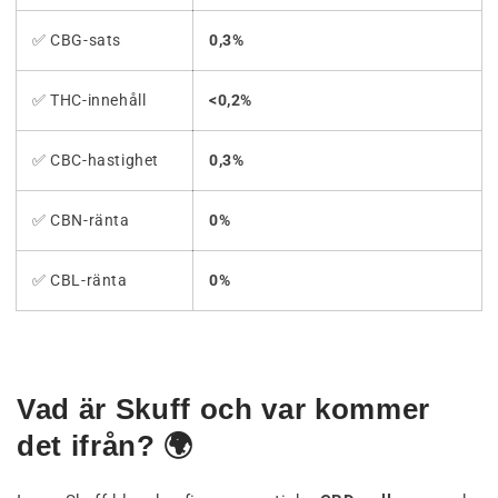
✅ CBG-sats
0,3%
✅ THC-innehåll
<0,2%
✅ CBC-hastighet
0,3%
✅ CBN-ränta
0%
✅ CBL-ränta
0%
Vad är Skuff och var kommer
det ifrån? 🌍