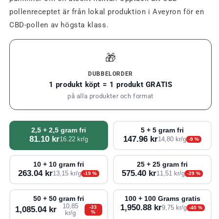
pollenreceptet är från lokal produktion i Aveyron för en
CBD-pollen av högsta klass.
🎁
DUBBELORDER
1 produkt köpt = 1 produkt GRATIS
på alla produkter och format
2,5 + 2,5 gram fri
5 + 5 gram fri
81.10 kr
147.96 kr
16.22 kr/g
14,80 kr/g
-9 %
10 + 10 gram fri
25 + 25 gram fri
263.04 kr
575.40 kr
13,15 kr/g
11,51 kr/g
-19 %
-29 %
50 + 50 gram fri
100 + 100 Grams gratis
10,85
1,950.88 kr
-33
9,75 kr/g
1,085.04 kr
-40 %
%
kr/g