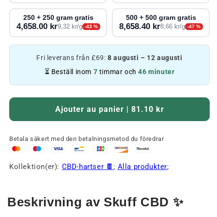
250 + 250 gram gratis
500 + 500 gram gratis
4,658.00 kr
8,658.40 kr
9,32 kr/g
8,66 kr/g
-43 %
-47 %
Fri leverans från £69:
8 augusti – 12 augusti
⏳ Beställ inom
7
timmar och
46 minuter
Ajouter au panier | 81.10 kr
Betala säkert med den betalningsmetod du föredrar
Kollektion(er):
CBD-hartser 🍫
;
Alla produkter
;
Beskrivning av Skuff CBD
✨