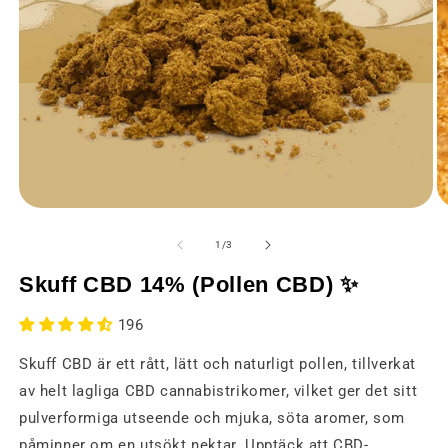
Öppna
Ö
media
m
1
2
av
1
/
3
i
i
ett
et
Skuff CBD 14% (Pollen CBD) ✨
modalt
m
fönster
fö
196
Skuff CBD är ett rått, lätt och naturligt pollen, tillverkat
av helt lagliga CBD cannabistrikomer, vilket ger det sitt
pulverformiga utseende och mjuka, söta aromer, som
påminner om en utsökt nektar. Upptäck att CBD-