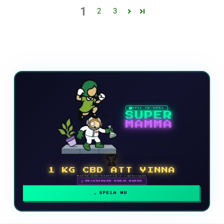
1
2
3
NYTT TV-SPEL
SUPER
MAMMA
🏆
1 KG CBD ATT VINNA
Delta och klättra i rankingen
🗓 BELÖNINGAR VARJE MÅNAD
SPELA NU