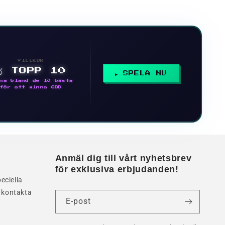
VILLKOR
🥇 TOPP 10
SPELA NU
na bland de 10 bästa
för att vinna CBD
Anmäl dig till vårt nyhetsbrev
för exklusiva erbjudanden!
eciella
 kontakta
E-post