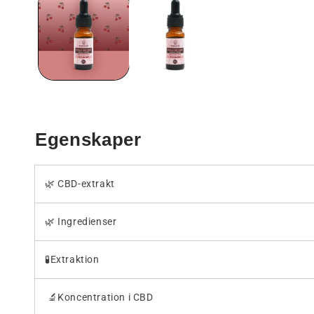
i
ett
modalt
fönster
Egenskaper
🌿 CBD-extrakt
🌿 Ingredienser
🧪Extraktion
🔬Koncentration i CBD