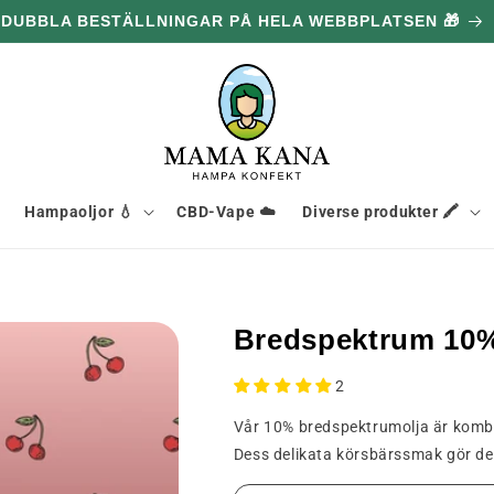
DUBBLA BESTÄLLNINGAR PÅ HELA WEBBPLATSEN 🎁
Hampaoljor 💧
CBD-Vape ☁️
Diverse produkter 🖍️
Bredspektrum 10%
2
Vår 10% bredspektrumolja är komb
Dess delikata körsbärssmak gör den 