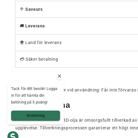
🍭
Saveurs
🚚
Leverans
🌍 Land för leverans
💳 Säker betalning
Tack för ditt besök! Logga
⚠️ Försiktighetsåtgärder vid användning: Får inte förvaras
in för att hämta din
belöning på 5 poäng!
Fastigheterna
Anslutning
Denna bredspektrum CBD-olja är omsorgsfullt tillverkad a
upplevelse. Tillverkningsprocessen garanterar ett högt inn