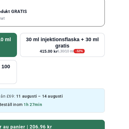
rodukt GRATIS
mat
10 ml
30 ml injektionsflaska + 30 ml
gratis
415.00 kr
6,30/10 ml
-32%
+ 100
från £69:
11 augusti – 14 augusti
Beställ inom
1h 27min
r au panier | 206.96 kr