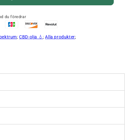
d du föredrar
spektrum
;
CBD-olja 💧
;
Alla produkter
;