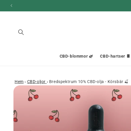
och gå
vidare till
innehållet
CBD-blommor 🌿
CBD-hartser 🍫
Hem
›
CBD-oljor
›
Bredspektrum 10% CBD-olja - Körsbär 🍒
Gå till
produktinformation