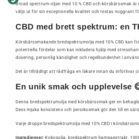
Broad spectrum-oljan med 10 % CBD och körsbärssmak är ett
väljs ut för sin exceptionella kvalitet och testas noggrant f
CBD med brett spektrum: en TH
Körsbärssmakande bredspektrumolja med 10% CBD kan främj
potentiella fördelar som kan inkludera hjälp med stresshan
dosering, personlig känslighet och regelbundenhet i använ
Det är tillrådligt att rådfråga en läkare innan du införlivar ol
En unik smak och upplevelse 
Denna bredspektrumolja med körsbärssmak ger en behaglig 
Dess mjuka konsistens och persikosmak gör den till en särsk
Varje droppe bredspektrumolja med 10% CBD i körsbärssmak 
Ingredienser
: Kokosolja, bredspektrum hampaextrakt, 1000