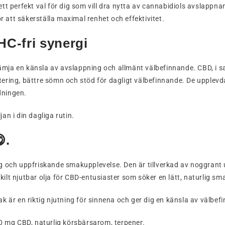
 perfekt val för dig som vill dra nytta av cannabidiols avslappna
ör att säkerställa maximal renhet och effektivitet.
C-fri synergi
a en känsla av avslappning och allmänt välbefinnande. CBD, i s
tering, bättre sömn och stöd för dagligt välbefinnande. De upplevda
dningen.
jan i din dagliga rutin.
.
och uppfriskande smakupplevelse. Den är tillverkad av noggrant 
ilt njutbar olja för CBD-entusiaster som söker en lätt, naturlig sm
är en riktig njutning för sinnena och ger dig en känsla av välbe
 mg CBD, naturlig körsbärsarom, terpener.