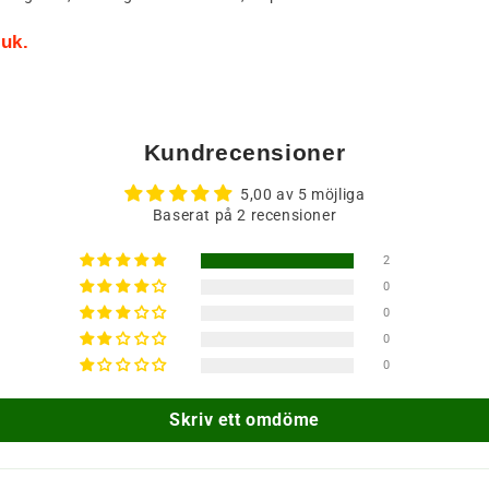
ruk.
Kundrecensioner
5,00 av 5 möjliga
Baserat på 2 recensioner
2
0
0
0
0
Skriv ett omdöme