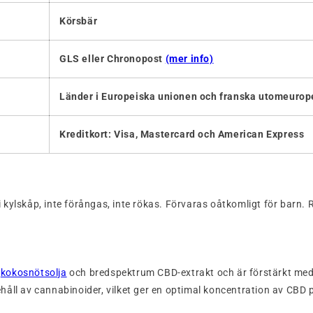
Körsbär
GLS eller Chronopost
(mer info)
Länder i Europeiska unionen och franska utomeurope
Kreditkort: Visa, Mastercard och American Express
 i kylskåp, inte förångas, inte rökas. Förvaras oåtkomligt för bar
v
kokosnötsolja
och bredspektrum CBD-extrakt och är förstärkt med 
ehåll av cannabinoider, vilket ger en optimal koncentration av CBD