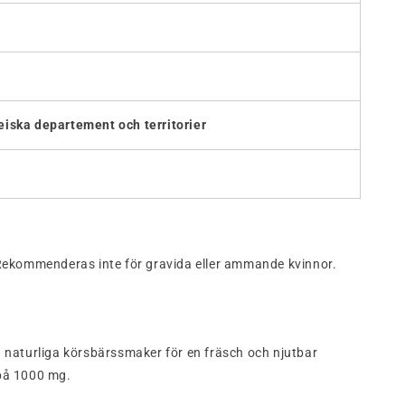
iska departement och territorier
n. Rekommenderas inte för gravida eller ammande kvinnor.
naturliga körsbärssmaker för en fräsch och njutbar
 på 1000 mg.