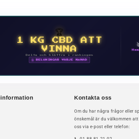
🏆
1 KG CBD ATT
VINNA
Ham
Delta och klättra i rankingen
🗓 BELÖNINGAR VARJE MÅNAD
 information
Kontakta oss
Om du har några frågor eller sp
önskemål är du välkommen att
oss via e-post eller telefon:
📞 01.88.81.21.02