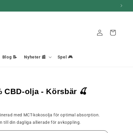
Anslutning
Korg
Blog 📝
Nyheter 📰
Spel 🎮
 CBD-olja - Körsbär 🍒
inerad med MCT-kokosolja för optimal absorption.
till din dagliga allierade för avkoppling.