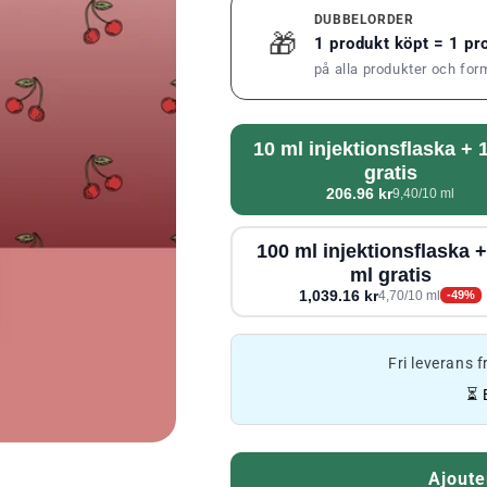
DUBBELORDER
🎁
1 produkt köpt = 1 p
på alla produkter och for
10 ml injektionsflaska + 
gratis
206.96 kr
9,40/10 ml
100 ml injektionsflaska 
ml gratis
1,039.16 kr
4,70/10 ml
-49%
Fri leverans 
⏳ 
Ajoute