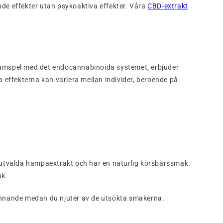
nde effekter utan psykoaktiva effekter. Våra
CBD-extrakt
amspel med det endocannabinoida systemet, erbjuder
 effekterna kan variera mellan individer, beroende på
utvalda hampaextrakt och har en naturlig körsbärssmak.
ak.
finnande medan du njuter av de utsökta smakerna.