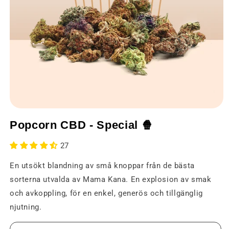
Öppna
media
Popcorn CBD - Special 🍿
1
i
ett
27
modalt
fönster
En utsökt blandning av små knoppar från de bästa
sorterna utvalda av Mama Kana. En explosion av smak
och avkoppling, för en enkel, generös och tillgänglig
njutning.