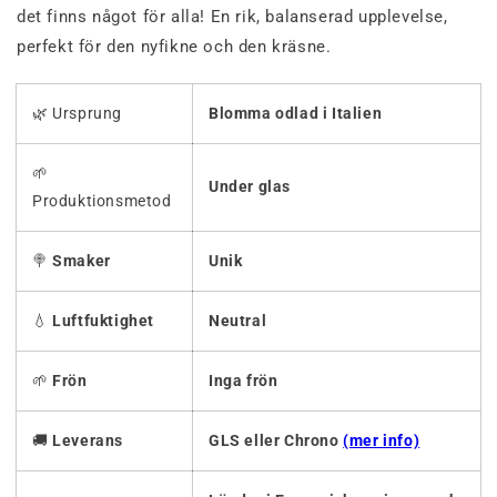
det finns något för alla! En rik, balanserad upplevelse,
perfekt för den nyfikne och den kräsne.
🌿 Ursprung
Blomma odlad i Italien
🌱
Under glas
Produktionsmetod
🍭
Smaker
Unik
💧
Luftfuktighet
Neutral
🌱
Frön
Inga frön
🚚
Leverans
GLS eller Chrono
(mer info)