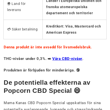
Länder i Europeiska unionen och
🌍 Land för
franska utomeuropeiska
leverans
departement och territorier
Kreditkort: Visa, Mastercard och
💳 Säker betalning
American Express
Denna produkt är inte avsedd för livsmedelsbruk.
THC-nivåer under 0,3%. ➡️
Våra CBD-nivåer
.
Produkten är förbjuden för minderåriga. 🔞
De potentiella effekterna av
Popcorn CBD Special 😄
Mama Kanas CBD Popcorn Special uppskattas för sina
potentiella avslappnande, lugnande och stresslindrande