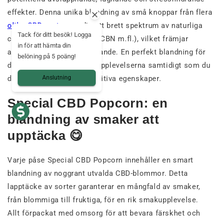
effekter. Denna unika blandning av små knoppar från flera
olika CBD-sorter
ger dig ett brett spektrum av naturliga
Tack för ditt besök! Logga
cannabinoider (CBD, CBG, CBN m.fl.), vilket främjar
in för att hämta din
avslappning och välbefinnande. En perfekt blandning för
belöning på 5 poäng!
dig som gillar att variera upplevelserna samtidigt som du
drar nytta av hampans positiva egenskaper.
Anslutning
Special CBD Popcorn: en
blandning av smaker att
upptäcka 😋
Varje påse Special CBD Popcorn innehåller en smart
blandning av noggrant utvalda CBD-blommor. Detta
lapptäcke av sorter garanterar en mångfald av smaker,
från blommiga till fruktiga, för en rik smakupplevelse.
Allt förpackat med omsorg för att bevara färskhet och