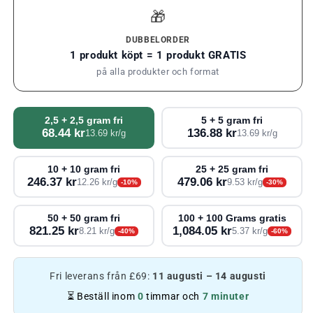
🎁
DUBBELORDER
1 produkt köpt = 1 produkt GRATIS
på alla produkter och format
2,5 + 2,5 gram fri
5 + 5 gram fri
68.44 kr
136.88 kr
13.69 kr/g
13.69 kr/g
10 + 10 gram fri
25 + 25 gram fri
246.37 kr
479.06 kr
12.26 kr/g
9.53 kr/g
-10%
-30%
50 + 50 gram fri
100 + 100 Grams gratis
821.25 kr
1,084.05 kr
8.21 kr/g
5.37 kr/g
-40%
-60%
Fri leverans från £69:
11 augusti – 14 augusti
⏳ Beställ inom
0
timmar och
7 minuter