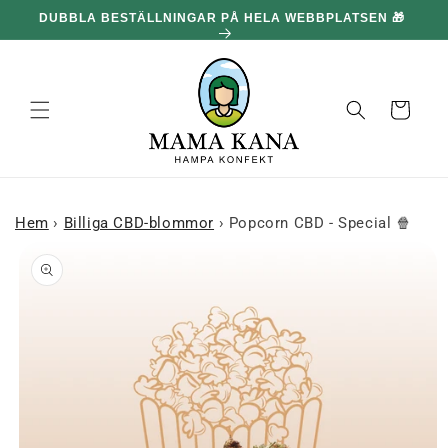
och gå
DUBBLA BESTÄLLNINGAR PÅ HELA WEBBPLATSEN 🎁
100
vidare till
innehållet
Korg
Hem
›
Billiga CBD-blommor
›
Popcorn CBD - Special 🍿
 till
roduktinformation