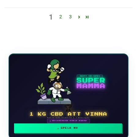
1
2
3
NYTT TV-SPEL
SUPER
MAMMA
🏆
1 KG CBD ATT VINNA
Delta och klättra i rankingen
🗓 BELÖNINGAR VARJE MÅNAD
SPELA NU