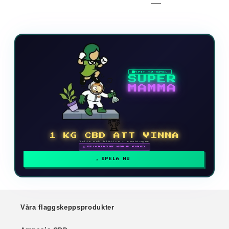
NYTT TV-SPEL
SUPER
MAMMA
🏆
1 KG CBD ATT VINNA
Delta och klättra i rankingen
🗓 BELÖNINGAR VARJE MÅNAD
SPELA NU
Våra flaggskeppsprodukter