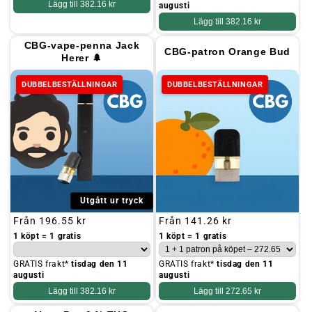
Lägg till
382.16 kr
augusti
Lägg till
382.16 kr
CBG-vape-penna Jack
CBG-patron Orange Bud
Herer 🌲
DUBBELBESTÄLLNINGAR
DUBBELBESTÄLLNINGAR
Utgått ur tryck
Ordinarie
Från
196.55 kr
Ordinarie
Från
141.26 kr
pris
pris
1 köpt = 1 gratis
1 köpt = 1 gratis
GRATIS frakt*
tisdag den 11
GRATIS frakt*
tisdag den 11
augusti
augusti
Lägg till
382.16 kr
Lägg till
272.65 kr