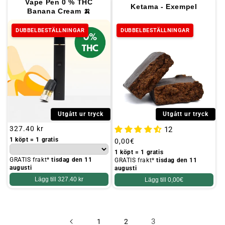
Vape Pen 0 % THC
Ketama - Exempel
Banana Cream 🍌
DUBBELBESTÄLLNINGAR
DUBBELBESTÄLLNINGAR
Utgått ur tryck
Utgått ur tryck
Ordinarie
327.40 kr
12
pris
1 köpt = 1 gratis
Ordinarie
0,00€
pris
1 köpt = 1 gratis
GRATIS frakt*
tisdag den 11
GRATIS frakt*
tisdag den 11
augusti
augusti
Lägg till
327.40 kr
Lägg till
0,00€
3
1
2