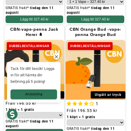
GRATIS frakt*
tisdag den 11
GRATIS frakt*
tisdag den 11
augusti
augusti
Lägg till
327.40 kr
Lägg till
327.40 kr
CBN-vape-penna Jack
CBN Orange Bud -vape-
Herer 🌲
penna Orange Bud
DUBBELBESTÄLLNINGAR
DUBBELBESTÄLLNINGAR
Tack för ditt besök! Logga
in för att hämta din
belöning på 5 poäng!
Anslutning
Utgått ur tryck
Utgått ur tryck
Ordinarie
Från
196.55 kr
1
pris
1 köpt = 1 gratis
Ordinarie
Från
196.55 kr
pris
1 köpt = 1 gratis
GRATIS frakt*
tisdag den 11
augusti
GRATIS frakt*
tisdag den 11