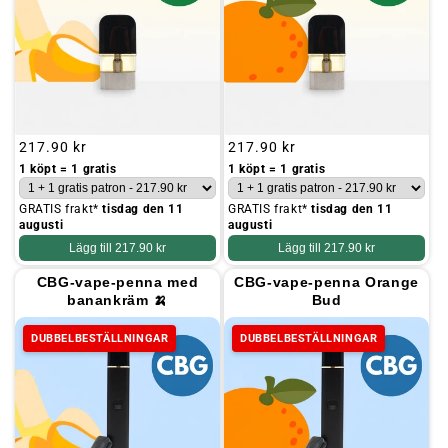
Ordinarie
217.90 kr
Ordinarie
217.90 kr
pris
pris
1 köpt = 1 gratis
1 köpt = 1 gratis
GRATIS frakt*
tisdag den 11
GRATIS frakt*
tisdag den 11
augusti
augusti
Lägg till
217.90 kr
Lägg till
217.90 kr
CBG-vape-penna med
CBG-vape-penna Orange
banankräm 🍌
Bud
DUBBELBESTÄLLNINGAR
DUBBELBESTÄLLNINGAR