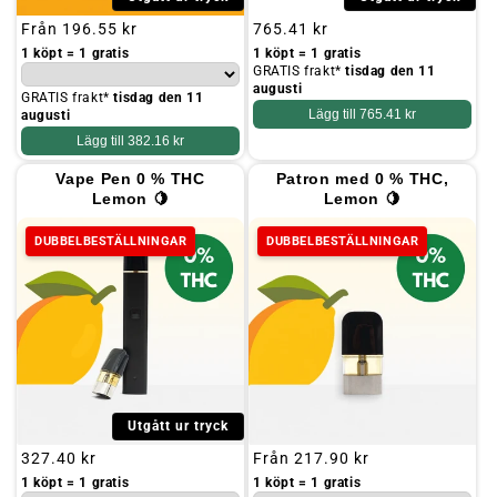
Ordinarie
Från
196.55 kr
Ordinarie
765.41 kr
pris
pris
1 köpt = 1 gratis
1 köpt = 1 gratis
GRATIS frakt*
tisdag den 11
augusti
GRATIS frakt*
tisdag den 11
Lägg till
765.41 kr
augusti
Lägg till
382.16 kr
Vape Pen 0 % THC
Patron med 0 % THC,
Lemon 🍋
Lemon 🍋
DUBBELBESTÄLLNINGAR
DUBBELBESTÄLLNINGAR
Utgått ur tryck
Ordinarie
327.40 kr
Ordinarie
Från
217.90 kr
pris
pris
1 köpt = 1 gratis
1 köpt = 1 gratis