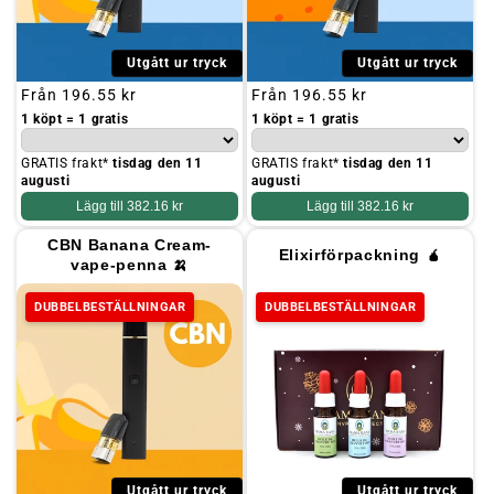
Utgått ur tryck
Utgått ur tryck
Ordinarie
Från
196.55 kr
Ordinarie
Från
196.55 kr
pris
pris
1 köpt = 1 gratis
1 köpt = 1 gratis
GRATIS frakt*
tisdag den 11
GRATIS frakt*
tisdag den 11
augusti
augusti
Lägg till
382.16 kr
Lägg till
382.16 kr
CBN Banana Cream-
Elixirförpackning 🧉
vape-penna 🍌
DUBBELBESTÄLLNINGAR
DUBBELBESTÄLLNINGAR
Utgått ur tryck
Utgått ur tryck