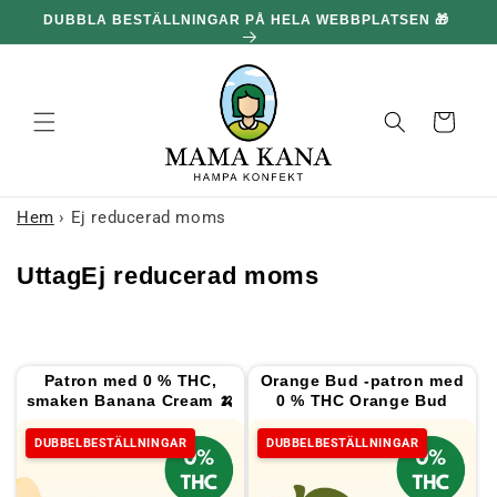
och gå
DUBBLA BESTÄLLNINGAR PÅ HELA WEBBPLATSEN 🎁
100
vidare till
innehållet
Korg
Hem
›
Ej reducerad moms
:
Uttag
Ej reducerad moms
Patron med 0 % THC,
Orange Bud -patron med
smaken Banana Cream 🍌
0 % THC Orange Bud
DUBBELBESTÄLLNINGAR
DUBBELBESTÄLLNINGAR