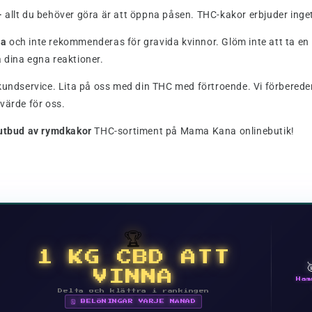
-
allt du behöver göra är att öppna påsen. THC-kakor erbjuder inget
na
och inte rekommenderas för gravida kvinnor. Glöm inte att ta en l
 dina egna reaktioner.
r kundservice. Lita på oss med din THC med förtroende. Vi förberede
 värde för oss.
 utbud av rymdkakor
THC-sortiment på Mama Kana onlinebutik!
🏆
1 KG CBD ATT
VINNA
Ham
Delta och klättra i rankingen
🗓 BELÖNINGAR VARJE MÅNAD