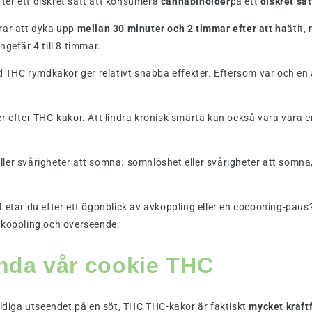
ter ett diskret sätt att konsumera
cannabinoider
på ett
diskret sät
erar att dyka upp
mellan 30 minuter och 2 timmar efter att ha
ätit,
gefär 4 till 8 timmar.
med THC rymdkakor ger relativt snabba effekter. Eftersom var och 
er efter THC-kakor. Att lindra kronisk smärta kan också vara vara 
ler svårigheter att somna. sömnlöshet eller svårigheter att somna
Letar du efter ett ögonblick av avkoppling eller en cocooning-paus
vkoppling och överseende.
ända vår cookie THC
yldiga utseendet på en söt, THC THC-kakor är faktiskt
mycket kraftf