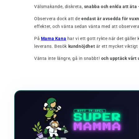
Välsmakande, diskreta,
snabba och enkla att äta 
Observera dock att de
endast är avsedda för vux
effekter, och vänta sedan vänta med att observera
På
Mama Kana
har vi ett gott rykte när det gälle
leverans. Besök
kundnöjdhet
är ett mycket viktigt
Vänta inte längre, gå in snabbt!
och upptäck vårt
NYTT TV-SPEL
SUPER
MAMMA