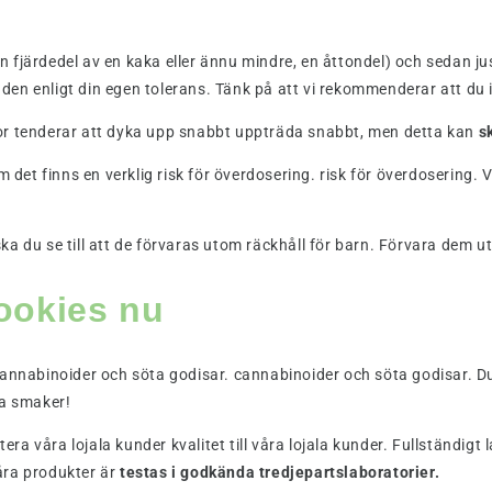
n fjärdedel av en kaka eller ännu mindre, en åttondel) och sedan ju
den enligt din egen tolerans. Tänk på att vi rekommenderar att du
or tenderar att dyka upp snabbt uppträda snabbt, men detta kan
s
 det finns en verklig risk för överdosering. risk för överdosering. V
a du se till att de förvaras utom räckhåll för barn. Förvara dem u
ookies nu
 cannabinoider och söta godisar. cannabinoider och söta godisar. 
ra smaker!
tera våra lojala kunder kvalitet till våra lojala kunder. Fullständigt
våra produkter är
testas i godkända tredjepartslaboratorier.