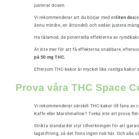
justerar dosen.
Vi rekommenderar att du börjar med en
liten dos
(e
ännu mindre, en åttondel) och sedan justera mäng
Ha tålamod, de potentiella effekterna av rymdkak
Ät inte mer för att få effekterna snabbare, eftersom
på 50 mg THC.
Eftersom THC-kakor är mycket lika vanliga kakor sk
Prova våra THC Space C
Vi rekommenderar särskilt THC-kakor till fans av
Kaffe eller Marshmallow? Tveka inte att prova fle
Strikta standarder styr tillverkningen för att garan
lagstiftning, så det finns ingen risk här. Och alla 