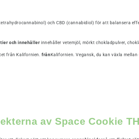
trahydrocannabinol) och CBD (cannabidiol) för att balansera effe
tier och innehåller
innehåller vetemjöl, mörkt chokladpulver, chok
tet från Kalifornien.
från
Kalifornien. Vegansk, du kan växla mellan 
effekterna av Space Cookie T