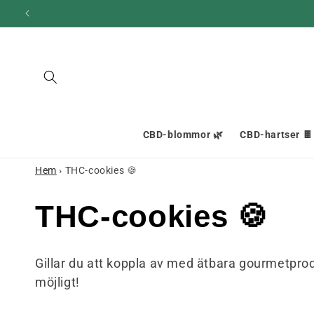
och gå
vidare till
innehållet
CBD-blommor 🌿
CBD-hartser 🍫
Hem
›
THC-cookies 🍪
S
THC-cookies 🍪
a
Gillar du att koppla av med ätbara gourmetpro
möjligt!
m