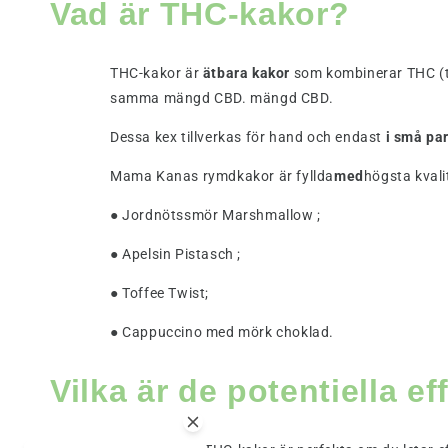
Vad är THC-kakor?
THC-kakor är
ätbara kakor
som kombinerar THC (te
samma mängd CBD. mängd CBD.
Dessa kex tillverkas för hand och endast
i små par
Mama Kanas rymdkakor är fyllda
med
högsta kvali
● Jordnötssmör Marshmallow ;
● Apelsin Pistasch ;
● Toffee Twist;
● Cappuccino med mörk choklad.
Vilka är de potentiella 