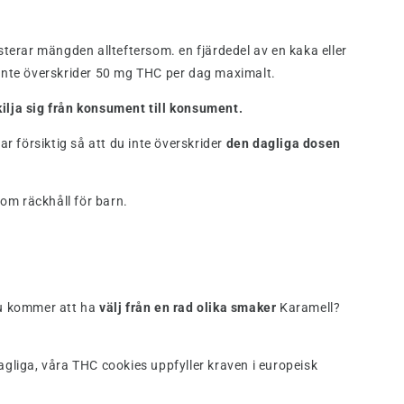
sterar mängden allteftersom. en fjärdedel av en kaka eller
 inte överskrider 50 mg THC per dag maximalt.
kilja sig från konsument till konsument.
ar försiktig så att du inte överskrider
den dagliga dosen
tom räckhåll för barn.
Du kommer att ha
välj från en rad olika smaker
Karamell?
 lagliga, våra THC cookies uppfyller kraven i europeisk