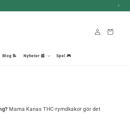
Korg
Anslutning
Blog 📝
Nyheter 📰
Spel 🎮
ng?
Mama Kanas THC-rymdkakor gör det