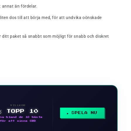
 annat än fördelar.
iten dos till att börja med, för att undvika oönskade
r ditt paket så snabbt som möjligt för snabb och diskret
VILLKOR
🥇 TOPP 10
SPELA NU
na bland de 10 bästa
för att vinna CBD