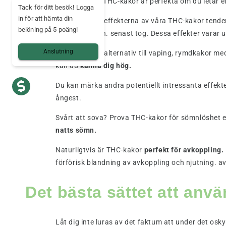
Mama Kana's THC-kakor är perfekta om du letar ef
Tack för ditt besök! Logga
in för att hämta din
De potentiella effekterna av våra THC-kakor tend
belöning på 5 poäng!
senast tog den. senast tog. Dessa effekter varar un
Anslutning
Ett intressant alternativ till vaping, rymdkakor 
kan du
känna dig hög.
Du kan märka andra potentiellt intressanta effekt
ångest.
Svårt att sova? Prova THC-kakor för sömnlöshet el
natts sömn.
Naturligtvis är THC-kakor
perfekt för avkoppling.
förförisk blandning av avkoppling och njutning. a
Det bästa sättet att anv
Låt dig inte luras av det faktum att under det osk