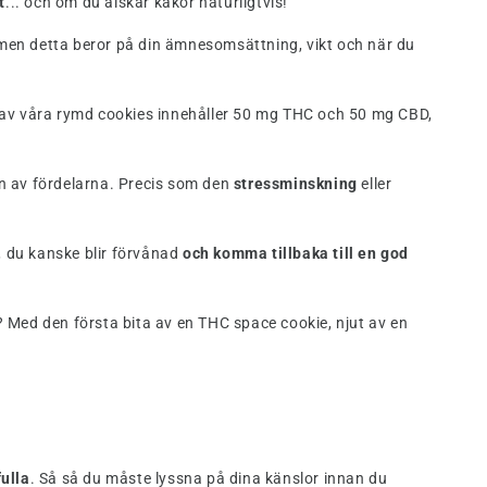
t
... och om du älskar kakor naturligtvis!
 men detta beror på din ämnesomsättning, vikt och när du
en av våra rymd cookies innehåller 50 mg THC och 50 mg CBD,
en av fördelarna. Precis som den
stressminskning
eller
, du kanske blir förvånad
och komma tillbaka till en god
? Med den första bita av en THC space cookie, njut av en
ulla
. Så så du måste lyssna på dina känslor innan du