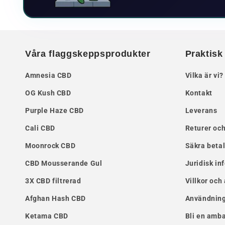
Våra flaggskeppsprodukter
Praktisk
Amnesia CBD
Vilka är vi?
OG Kush CBD
Kontakt
Purple Haze CBD
Leverans
Cali CBD
Returer och
Moonrock CBD
Säkra beta
CBD Mousserande Gul
Juridisk in
3X CBD filtrerad
Villkor och
Afghan Hash CBD
Användning 
Ketama CBD
Bli en amb