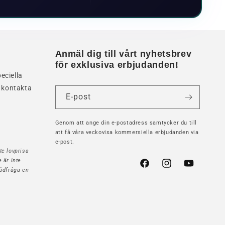
Anmäl dig till vårt nyhetsbrev
för exklusiva erbjudanden!
eciella
 kontakta
E-post
Genom att ange din e-postadress samtycker du till
att få våra veckovisa kommersiella erbjudanden via
e-post.
te lovprisa
 är inte
Facebook
Instagram
YouTube
Rådfråga en
.