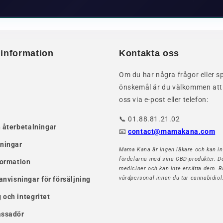
 information
Kontakta oss
Om du har några frågor eller sp
önskemål är du välkommen att
oss via e-post eller telefon:
📞 01.88.81.21.02
 återbetalningar
📧
contact@mamakana.com
lningar
Mama Kana är ingen läkare och kan in
fördelarna med sina CBD-produkter. De
formation
mediciner och kan inte ersätta dem. 
vårdpersonal innan du tar cannabidiol
 anvisningar för försäljning
och integritet
assadör