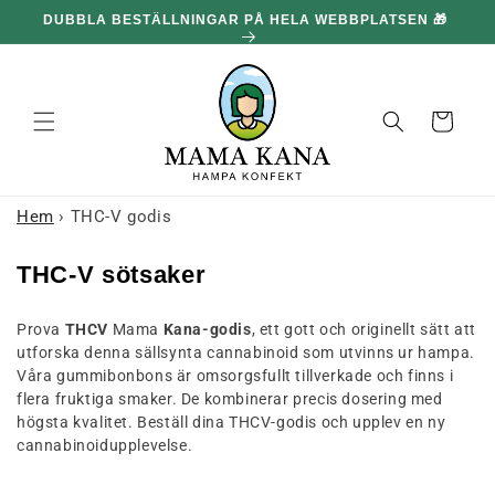
och gå
DUBBLA BESTÄLLNINGAR PÅ HELA WEBBPLATSEN 🎁
100
vidare till
innehållet
Korg
Hem
›
THC-V godis
K
THC-V sötsaker
o
Prova
THCV
Mama
Kana-godis
, ett gott och originellt sätt att
l
utforska denna sällsynta cannabinoid som utvinns ur hampa.
l
Våra gummibonbons är omsorgsfullt tillverkade och finns i
e
flera fruktiga smaker. De kombinerar precis dosering med
högsta kvalitet. Beställ dina THCV-godis och upplev en ny
k
cannabinoidupplevelse.
t
i