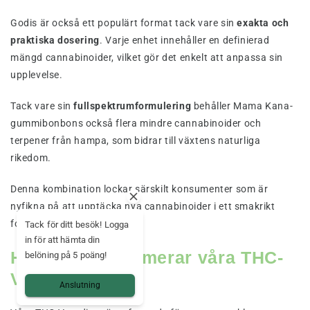
Godis är också ett populärt format tack vare sin
exakta och
praktiska dosering
. Varje enhet innehåller en definierad
mängd cannabinoider, vilket gör det enkelt att anpassa sin
upplevelse.
Tack vare sin
fullspektrumformulering
behåller Mama Kana-
gummibonbons också flera mindre cannabinoider och
terpener från hampa, som bidrar till växtens naturliga
rikedom.
Denna kombination lockar särskilt konsumenter som är
nyfikna på att upptäcka nya cannabinoider i ett smakrikt
format.
Tack för ditt besök! Logga
in för att hämta din
Hur man konsumerar våra THC-
belöning på 5 poäng!
V-godisar
Anslutning