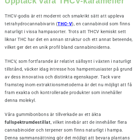
Upptäck våra THCV-karameller
THCV-godis är ett modernt och smakrikt sätt att uppleva
tetrahydrocannabivarin (
THC-V
), en cannabinoid som finns
naturligt i vissa hampasorter. Trots att THCV kemiskt sett
liknar THC har det en annan struktur och ett annat beteende,
vilket ger det en unik profil bland cannabinoiderna.
THCV, som fortfarande är relativt sällsynt i växten i naturligt
tillstånd, väcker idag intresse hos hampentusiaster på grund
av dess innovativa och distinkta egenskaper. Tack vare
framsteg inom extraktionsmetoderna är det nu möjligt att få
fram exakta och kontrollerade produkter som innehåller
denna molekyl.
Våra gummibonbons är tillverkade av ett äkta
fullspektrumdestillat
, vilket innebär att de innehåller flera
cannabinoider och terpener som finns naturligt i hampa.
Denna sammansättning gör det möjligt att bevara plantans