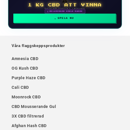
1 KG CBD ATT VINNA
Delta och klättra i rankingen
🗓 BELÖNINGAR VARJE MÅNAD
SPELA NU
Våra flaggskeppsprodukter
Amnesia CBD
OG Kush CBD
Purple Haze CBD
Cali CBD
Moonrock CBD
CBD Mousserande Gul
3X CBD filtrerad
Afghan Hash CBD