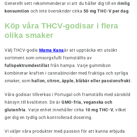
Generellt sett rekommenderar vi att du håller dig till en
rimlig
konsumtion
och inte överskrider cirka
50 mg THC-V per dag
.
Köp våra THCV-godisar i flera
olika smaker
Välj THCV-godis
Mama Kana
är att upptäcka ett utsökt
sortiment som omsorgsfullt framställts av
fullspektrumdestillat
från hampa. Varje gummibon
kombinerar kraften i cannabinoider med fruktiga och syrliga
smaker, som
hallon, citron, äpple, blåbär eller passionsfrukt
.
Våra godisar tillverkas i Portugal och framställs med särskild
hänsyn till kvaliteten. De är
GMO-fria, veganska och
glutenfria
. Varje enhet innehåller cirka
10 mg THC-V
, vilket
ger dig en tydlig och kontrollerad dosering.
Vi väljer våra produkter med passion för att kunna erbjuda