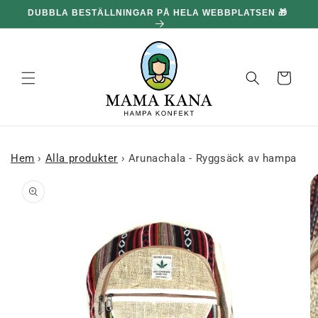
och gå
DUBBLA BESTÄLLNINGAR PÅ HELA WEBBPLATSEN 🎁
100
vidare till
innehållet
Korg
Hem
›
Alla produkter
›
Arunachala - Ryggsäck av hampa
 till
roduktinformation