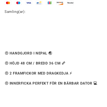
Samling(ar):
⦿ HANDGJORD I NEPAL 🌏
⦿ HÖJD 48 CM / BREDD 36 CM 📏
⦿ 2 FRAMFICKOR MED DRAGKEDJA ⚡️
⦿ INNERFICKA PERFEKT FÖR EN BÄRBAR DATOR 💻