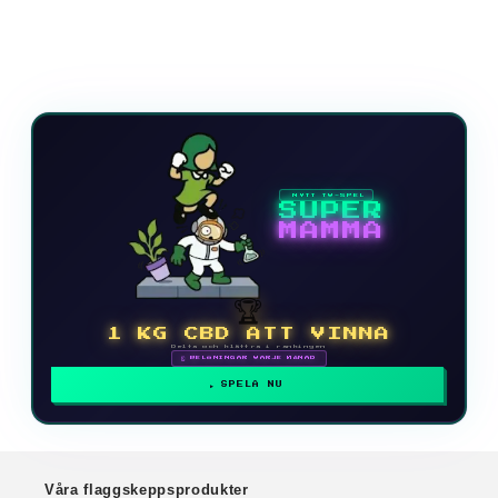
NYTT TV-SPEL
SUPER
MAMMA
🏆
1 KG CBD ATT VINNA
Delta och klättra i rankingen
🗓 BELÖNINGAR VARJE MÅNAD
SPELA NU
Våra flaggskeppsprodukter