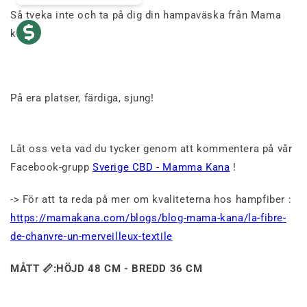
Så tveka inte och ta på dig din hampaväska från Mama
kana.
På era platser, färdiga, sjung!
Låt oss veta vad du tycker genom att kommentera på vår
Facebook-grupp
Sverige CBD - Mamma Kana
!
-> För att ta reda på mer om kvaliteterna hos hampfiber :
https://mamakana.com/blogs/blog-mama-kana/la-fibre-
de-chanvre-un-merveilleux-textile
MÅTT
📏:
HÖJD 48 CM - BREDD 36 CM