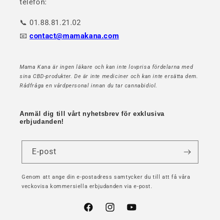
telefon:
📞 01.88.81.21.02
📧
contact@mamakana.com
Mama Kana är ingen läkare och kan inte lovprisa fördelarna med
sina CBD-produkter. De är inte mediciner och kan inte ersätta dem.
Rådfråga en vårdpersonal innan du tar cannabidiol.
Anmäl dig till vårt nyhetsbrev för exklusiva
erbjudanden!
E-post
Genom att ange din e-postadress samtycker du till att få våra
veckovisa kommersiella erbjudanden via e-post.
Facebook
Instagram
YouTube