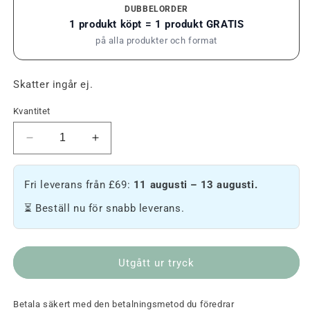
DUBBELORDER
1 produkt köpt = 1 produkt GRATIS
på alla produkter och format
Skatter ingår ej.
Kvantitet
Minska
Öka
mängden
mängden
Arunachala
Arunachala
Fri leverans från £69:
11 augusti – 13 augusti.
-
-
Hampa
ryggsäck
⏳ Beställ nu för snabb leverans.
ryggsäck
med
hampa
Utgått ur tryck
Betala säkert med den betalningsmetod du föredrar