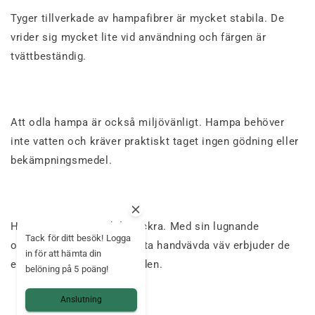
Tyger tillverkade av hampafibrer är mycket stabila. De
vrider sig mycket lite vid användning och färgen är
tvättbeständig.
Att odla hampa är också miljövänligt. Hampa behöver
inte vatten och kräver praktiskt taget ingen gödning eller
bekämpningsmedel.
Hampatyger är särskilt vackra. Med sin lugnande
Tack för ditt besök! Logga
organiska färg och distinkta handvävda väv erbjuder de
in för att hämta din
en verklig återgång till jorden.
belöning på 5 poäng!
Anslutning