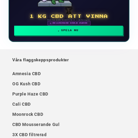
🏆
1 KG CBD ATT VINNA
Delta och klättra i rankingen
🗓 BELÖNINGAR VARJE MÅNAD
SPELA NU
Våra flaggskeppsprodukter
Amnesia CBD
OG Kush CBD
Purple Haze CBD
Cali CBD
Moonrock CBD
CBD Mousserande Gul
3X CBD filtrerad