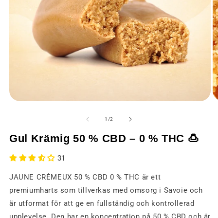
Öppna
Ö
media
m
1
2
från
1
/
2
i
i
ett
et
Gul Krämig 50 % CBD – 0 % THC 🍮
modalt
m
fönster
fö
31
JAUNE CRÉMEUX 50 % CBD 0 % THC är ett
premiumharts som tillverkas med omsorg i Savoie och
är utformat för att ge en fullständig och kontrollerad
upplevelse. Den har en koncentration på 50 % CBD och är