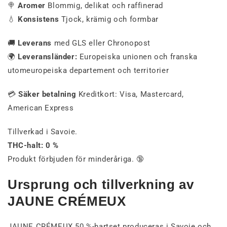
🍭
Aromer
Blommig, delikat och raffinerad
💧
Konsistens
Tjock, krämig och formbar
🚚
Leverans
med GLS eller Chronopost
🌍
Leveransländer:
Europeiska unionen och franska
utomeuropeiska departement och territorier
💳
Säker betalning
Kreditkort: Visa, Mastercard,
American Express
Tillverkad i Savoie.
THC-halt: 0 %
Produkt förbjuden för minderåriga. 🔞
Ursprung och tillverkning av
JAUNE CRÉMEUX
JAUNE CRÉMEUX 50 %-hartset produceras i Savoie och