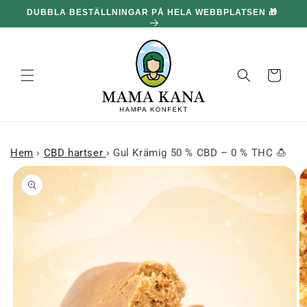
och gå
DUBBLA BESTÄLLNINGAR PÅ HELA WEBBPLATSEN 🎁
100
vidare till
innehållet
Korg
Hem
›
CBD hartser
›
Gul Krämig 50 % CBD – 0 % THC 🍮
 till
roduktinformation