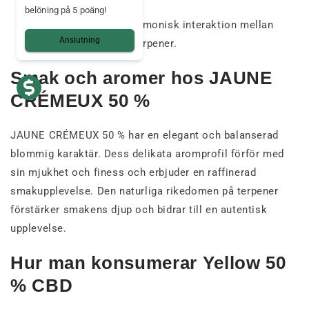
belöning på 5 poäng!
Naturlig synergi
: harmonisk interaktion mellan
Anslutning
cannabinoider och terpener.
Smak och aromer hos JAUNE
CRÉMEUX 50 %
JAUNE CRÉMEUX 50 % har en elegant och balanserad
blommig karaktär. Dess delikata aromprofil förför med
sin mjukhet och finess och erbjuder en raffinerad
smakupplevelse. Den naturliga rikedomen på terpener
förstärker smakens djup och bidrar till en autentisk
upplevelse.
Hur man konsumerar Yellow 50
% CBD