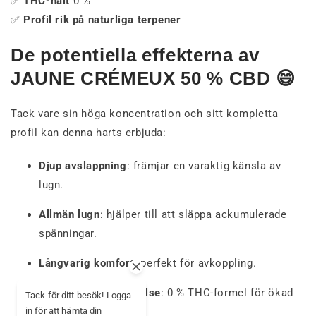
✅
THC-halt
0 %
✅
Profil rik på naturliga terpener
De potentiella effekterna av
JAUNE CRÉMEUX 50 % CBD 😄
Tack vare sin höga koncentration och sitt kompletta
profil kan denna harts erbjuda:
Djup avslappning
: främjar en varaktig känsla av
lugn.
Allmän lugn
: hjälper till att släppa ackumulerade
spänningar.
Långvarig komfort
: perfekt för avkoppling.
Kontrollerad upplevelse
: 0 % THC-formel för ökad
Tack för ditt besök! Logga
sinnesro.
in för att hämta din