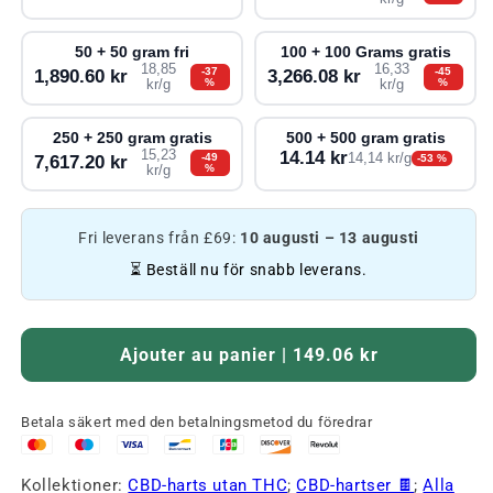
50 + 50 gram fri
100 + 100 Grams gratis
18,85
16,33
-37
-45
1,890.60 kr
3,266.08 kr
%
%
kr/g
kr/g
250 + 250 gram gratis
500 + 500 gram gratis
15,23
14.14 kr
-49
14,14 kr/g
7,617.20 kr
-53 %
%
kr/g
Fri leverans från £69:
10 augusti – 13 augusti
⏳ Beställ nu för snabb leverans.
Ajouter au panier | 149.06 kr
Betala säkert med den betalningsmetod du föredrar
Kollektioner:
CBD-harts utan THC
;
CBD-hartser 🍫
;
Alla