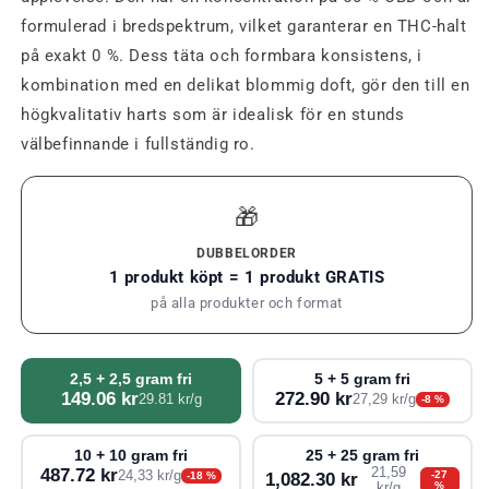
formulerad i bredspektrum, vilket garanterar en THC-halt
på exakt 0 %. Dess täta och formbara konsistens, i
kombination med en delikat blommig doft, gör den till en
högkvalitativ harts som är idealisk för en stunds
välbefinnande i fullständig ro.
🎁
DUBBELORDER
1 produkt köpt = 1 produkt GRATIS
på alla produkter och format
2,5 + 2,5 gram fri
5 + 5 gram fri
149.06 kr
272.90 kr
29.81 kr/g
27,29 kr/g
-8 %
10 + 10 gram fri
25 + 25 gram fri
487.72 kr
21,59
24,33 kr/g
-27
-18 %
1,082.30 kr
%
kr/g