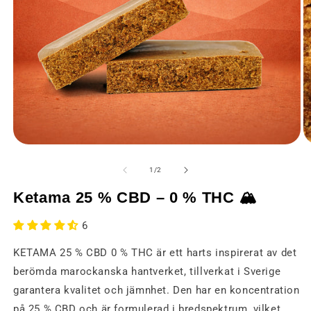
Öppna
Ö
media
m
1
2
från
1
/
2
i
i
ett
et
Ketama 25 % CBD – 0 % THC 🏔
modalt
m
fönster
fö
6
KETAMA 25 % CBD 0 % THC är ett harts inspirerat av det
berömda marockanska hantverket, tillverkat i Sverige
garantera kvalitet och jämnhet. Den har en koncentration
på 25 % CBD och är formulerad i bredspektrum, vilket