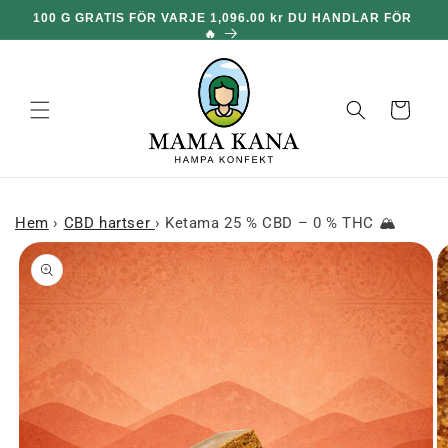
och gå
🎁
100 G GRATIS FÖR VARJE 1,096.00 kr DU HANDLAR FÖR
vidare till
🔥
innehållet
Korg
Hem
›
CBD hartser
›
Ketama 25 % CBD – 0 % THC 🏔
 till
roduktinformation