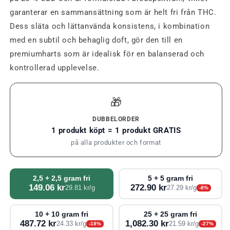
garanterar en sammansättning som är helt fri från THC.
Dess släta och lättanvända konsistens, i kombination
med en subtil och behaglig doft, gör den till en
premiumharts som är idealisk för en balanserad och
kontrollerad upplevelse.
🎁
DUBBELORDER
1 produkt köpt = 1 produkt GRATIS
på alla produkter och format
2,5 + 2,5 gram fri
5 + 5 gram fri
149.06 kr
272.90 kr
29.81 kr/g
27.29 kr/g
-8%
10 + 10 gram fri
25 + 25 gram fri
487.72 kr
1,082.30 kr
24.33 kr/g
21.59 kr/g
-18%
-27%