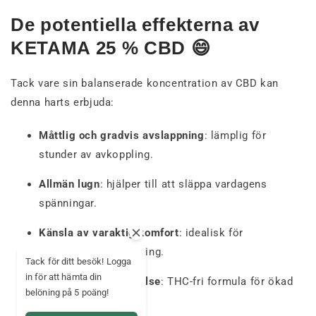
De potentiella effekterna av
KETAMA 25 % CBD 😄
Tack vare sin balanserade koncentration av CBD kan
denna harts erbjuda:
Måttlig och gradvis avslappning
: lämplig för
stunder av avkoppling.
Allmän lugn
: hjälper till att släppa vardagens
spänningar.
Känsla av varaktig komfort
: idealisk för
regelbunden användning.
Tack för ditt besök! Logga
in för att hämta din
Kontrollerad upplevelse
: THC-fri formula för ökad
belöning på 5 poäng!
sinnesro.