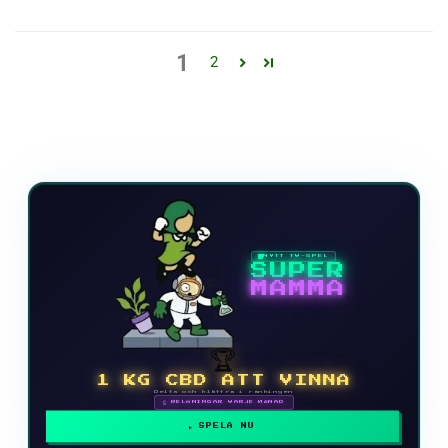
1
2
NYTT TV-SPEL
SUPER
MAMMA
🏆
1 KG CBD ATT VINNA
Delta och klättra i rankingen
🗓 BELÖNINGAR VARJE MÅNAD
SPELA NU