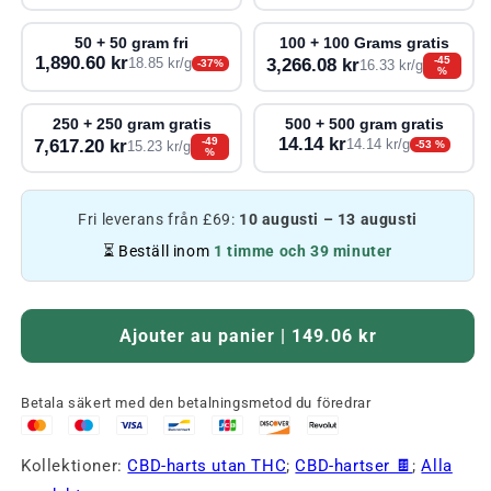
50 + 50 gram fri
100 + 100 Grams gratis
1,890.60 kr
-45
3,266.08 kr
18.85 kr/g
-37%
16.33 kr/g
%
250 + 250 gram gratis
500 + 500 gram gratis
14.14 kr
-49
7,617.20 kr
14.14 kr/g
-53 %
15.23 kr/g
%
Fri leverans från £69:
10 augusti – 13 augusti
⏳ Beställ inom
1 timme och 39 minuter
Ajouter au panier | 149.06 kr
Betala säkert med den betalningsmetod du föredrar
Kollektioner:
CBD-harts utan THC
;
CBD-hartser 🍫
;
Alla