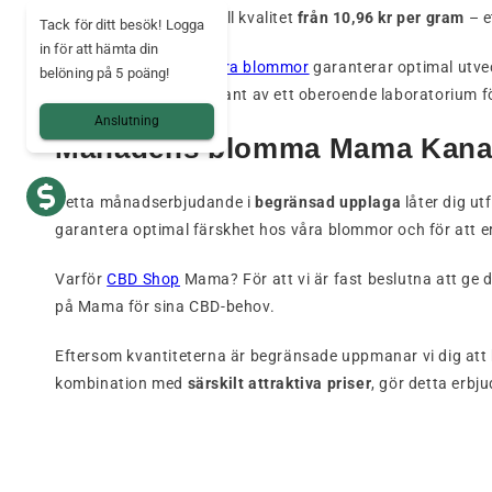
blommor av exceptionell kvalitet
från 10,96 kr per gram
– e
Tack för ditt besök! Logga
in för att hämta din
Växthusodlingen av våra blommor
garanterar optimal utvec
belöning på 5 poäng!
parti analyseras noggrant av ett oberoende laboratorium 
Anslutning
Månadens blomma Mama Kana: 
Detta månadserbjudande i
begränsad upplaga
låter dig u
garantera optimal färskhet hos våra blommor och för att e
Varför
CBD Shop
Mama? För att vi är fast beslutna att ge d
på Mama för sina CBD-behov.
Eftersom kvantiteterna är begränsade uppmanar vi dig att
kombination med
särskilt attraktiva priser
, gör detta erbj