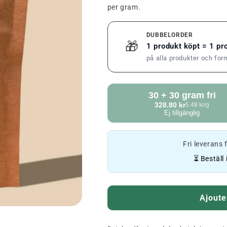
per gram.
DUBBELORDER
🎁
1 produkt köpt = 1 p
på alla produkter och for
30 + 30 gram fri
328.80 kr
5.48 kr/g
Ej tillgänglig
Fri leverans
⏳ Beställ
Ajoute