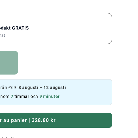
rodukt GRATIS
mat
 från £69:
8 augusti – 12 augusti
 inom
7
timmar och
9 minuter
r au panier | 328.80 kr