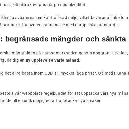
tt särskilt attraktivt pris för premiumkvalitet.
kling av växterna i en kontrollerad miljö, vilket bevarar all riked
för att bekräfta överensstämmelse med europeiska standarder.
begränsade mängder och sänkta p
tforska mångfalden på hampamarknaden genom noggrant utvalda, aut
rbjuda dig
en ny upplevelse varje månad
.
ig det allra bästa inom CBD, till mycket låga priser. Gå med i Kan
 besöka vår webbplats regelbundet för att upptäcka vårt nya månat
udande till en unik möjlighet att upptäcka nya smaker.