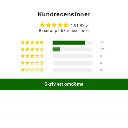
Kundrecensioner
4,81 av 5
Baserat på 63 recensioner
51
12
0
0
0
Skriv ett omdöme