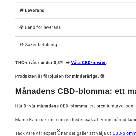
🚚
Leverans
🌍 Land för leverans
💳 Säker betalning
THC-nivåer under 0,3%. ➡️
Våra CBD-nivåer
.
Produkten är förbjuden för minderåriga. 🔞
Månadens CBD-blomma: ett måna
Här är vår
månadens CBD-blomma
: ett premiumurval som 
Mama Kana ser det som en hederssak att varje månad kun
Tack vare vår expertis när det gäller att välja ut
CBD-blomm