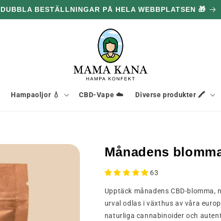
DUBBLA BESTÄLLNINGAR PÅ HELA WEBBPLATSEN 🎁
Hampaoljor 💧
CBD-Vape ☁️
Diverse produkter 🖍️
Månadens blomma
63
Upptäck månadens CBD-blomma, no
urval odlas i växthus av våra euro
naturliga cannabinoider och autentis