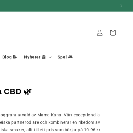
Anslutning
Korg
Blog 📝
Nyheter 📰
Spel 🎮
 CBD 🌿
ggrant utvald av Mama Kana. Vårt exceptionella
peiska partnerodlare och kombinerar en rikedom av
ka smaker, allt till ett pris som börjar på 10.96 kr