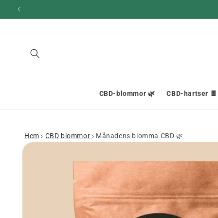
och gå
vidare till
innehållet
CBD-blommor 🌿
CBD-hartser 🍫
Hem
›
CBD blommor
›
Månadens blomma CBD 🌿
Gå till
produktinformation