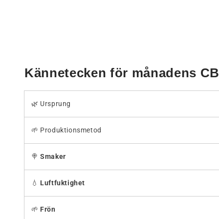
i
ett
modalt
fönster
Kännetecken för månadens C
🌿 Ursprung
🌱 Produktionsmetod
🍭
Smaker
💧
Luftfuktighet
🌱
Frön