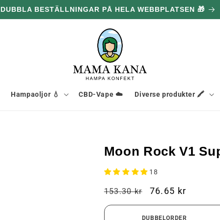
DUBBLA BESTÄLLNINGAR PÅ HELA WEBBPLATSEN 🎁
Hampaoljor 💧
CBD-Vape ☁️
Diverse produkter 🖍️
Moon Rock V1 Supe
18
Ordinarie
Kampanjpris
76.65 kr
153.30 kr
pris
DUBBELORDER