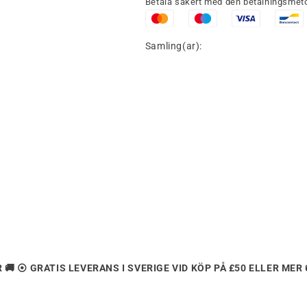
Betala säkert med den betalningsmeto
Samling(ar):
 🚚 ⦿ GRATIS LEVERANS I SVERIGE VID KÖP PÅ £50 ELLER MER 