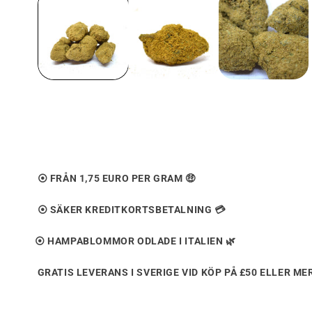
i
ett
modalt
fönster
⦿ FRÅN 1,75 EURO PER GRAM
🤑
⦿ SÄKER KREDITKORTSBETALNING 💳
⦿ HAMPABLOMMOR ODLADE I ITALIEN
🌿
GRATIS LEVERANS I SVERIGE VID KÖP PÅ £50 ELLER MER