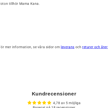
oton tillhör Mama Kana.
 För mer information, se våra sidor om
leverans
och
returer och åte
Kundrecensioner
4,78 av 5 möjliga
Baserat på 18 recensioner