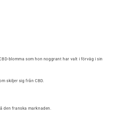
D-blomma som hon noggrant har valt i förväg i sin
 skiljer sig från CBD.
 på den franska marknaden.