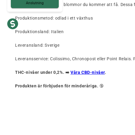
Anslutning
Alla våra foton är av de blommor du kommer att få.
Dessa f
Produktionsmetod: odlad i ett växthus
Produktionsland: Italien
Leveransland: Sverige
Leveransservice: Colissimo, Chronopost eller Point Relais.
THC-nivåer under 0,2%. ➡️
Våra CBD-nivåer
.
Produkten är förbjuden för minderåriga.
🔞