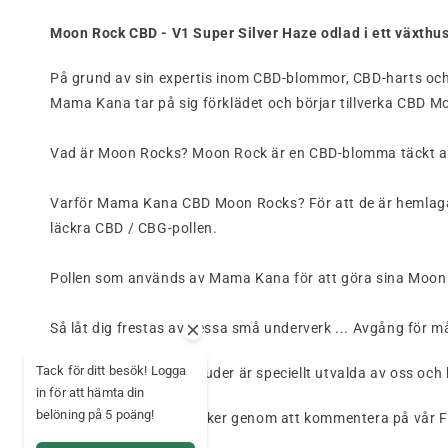
Moon Rock CBD - V1 Super Silver Haze odlad i ett växthu
På grund av sin expertis inom CBD-blommor, CBD-harts och
Mama Kana tar på sig förklädet och börjar tillverka CBD M
Vad är Moon Rocks? Moon Rock är en CBD-blomma täckt a
Varför Mama Kana CBD Moon Rocks? För att de är hemlaga
läckra CBD / CBG-pollen.
Pollen som används av Mama Kana för att göra sina Moon R
Så låt dig frestas av dessa små underverk ... Avgång för
Tack för ditt besök! Logga
Blommorna som vi erbjuder är speciellt utvalda av oss oc
in för att hämta din
belöning på 5 poäng!
Låt oss veta vad du tycker genom att kommentera på vår