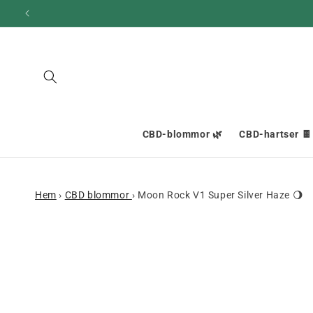
och gå
vidare till
innehållet
CBD-blommor 🌿
CBD-hartser 🍫
Hem
›
CBD blommor
›
Moon Rock V1 Super Silver Haze 🌖
Gå till
produktinformation