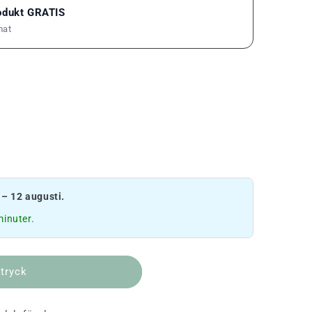
rodukt GRATIS
mat
 – 12 augusti.
inuter.
 tryck