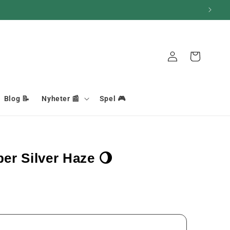
Anslutning
Korg
Blog 📝
Nyheter 📰
Spel 🎮
r Silver Haze 🌖