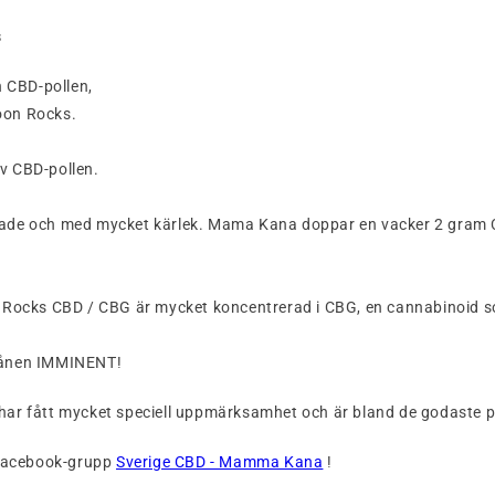
s
 CBD-pollen,
oon Rocks.
v CBD-pollen.
de och med mycket kärlek. Mama Kana doppar en vacker 2 gram CB
ocks CBD / CBG är mycket koncentrerad i CBG, en cannabinoid som
 månen IMMINENT!
h har fått mycket speciell uppmärksamhet och är bland de godaste
 Facebook-grupp
Sverige CBD - Mamma Kana
!