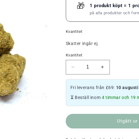
🎁
1 produkt köpt = 1 p
på alla produkter och for
Kvantitet
Skatter ingår ej.
Kvantitet
Minska
Öka
mängden
mängden
Moon
Moon
Fri leverans från £69:
10 augusti
Rock
Rock
V1
V1
⏳ Beställ inom
4 timmar och 19 m
Super
Super
Silver
Silver
Haze
Haze
Utgått ur
🌖
🌖