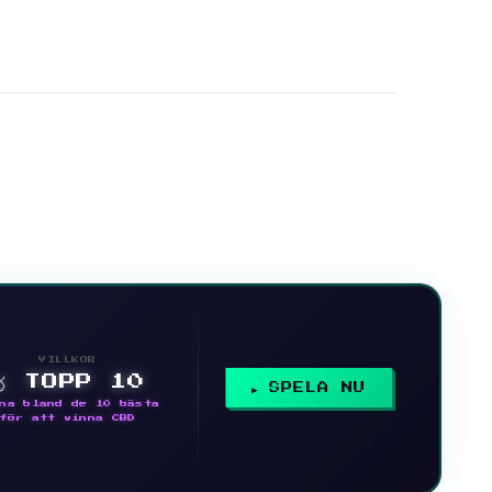
VILLKOR
🥇 TOPP 10
SPELA NU
na bland de 10 bästa
för att vinna CBD