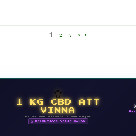
1
2
3
🏆
1 KG CBD ATT
VINNA
Ham
Delta och klättra i rankingen
🗓 BELÖNINGAR VARJE MÅNAD