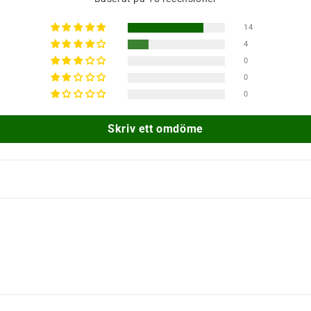
14
4
0
0
0
Skriv ett omdöme