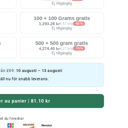
Ej tillgänglig
100 + 100 Grams gratis
1,293.28 kr
6,47 kr/g
-60 %
Ej tillgänglig
s
500 + 500 gram gratis
4,274.40 kr
4,27 kr/g
-74 %
Ej tillgänglig
från £69:
10 augusti – 13 augusti
äll nu för snabb leverans.
r au panier | 81.10 kr
d du föredrar