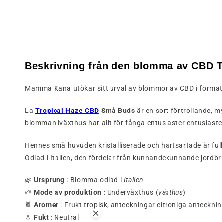
Beskrivning
från
den
blomma
av
CBD
Mamma
Kana
utökar
sitt
urval
av
blommor
av
CBD
i
forma
La
Tropical
Haze
CBD
Små
Buds
är
en
sort
förtrollande,
m
blomman
i
växthus
har
allt
för
fånga
entusiaster
entusiast
Hennes
små
huvuden
kristalliserade
och
hartsartade
är fu
Odlad
i
Italien,
den
fördelar
från
kunnande
kunnande
jordb
🌿
Ursprung
:
Blomma
odlad
i
Italien
🌱
Mode
av
produktion
:
Under
växthus (
växthus
)
🍍
Aromer
:
Frukt
tropisk,
anteckningar
citroniga anteckni
💧
Fukt
:
Neutral