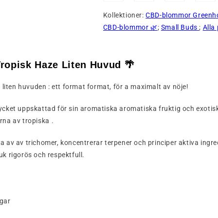
Kollektioner:
CBD-blommor Greenh
CBD-blommor 🌿
;
Small Buds
;
Alla
Tropisk
Haze
Liten
Huvud 🌴
t
liten
huvuden :
ett
format
format,
för
a
maximalt
av
nöje!
ycket
uppskattad
för
sin
aromatiska
aromatiska
fruktig
och
exotis
erna
av
tropiska
.
lla av
av
trichomer,
koncentrerar
terpener
och
principer
aktiva ingr
ruk
rigorös
och
respektfull.
ngar