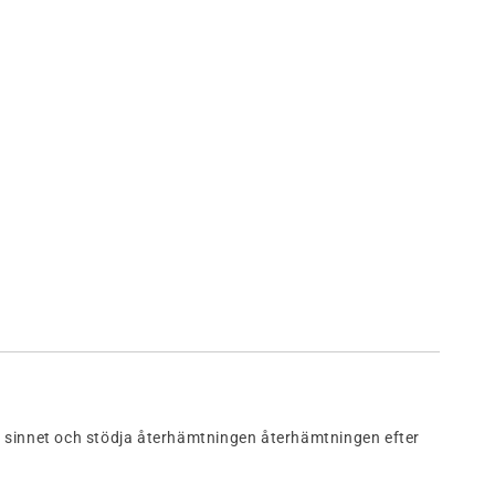
v
sinnet
och
stödja
återhämtningen
återhämtningen
efter