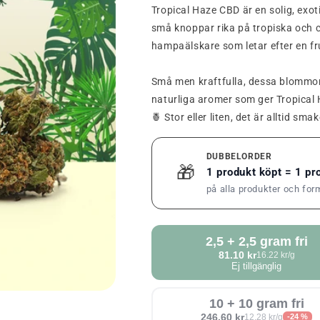
Tropical Haze CBD är en solig, exo
små knoppar rika på tropiska och ci
hampaälskare som letar efter en fru
Små men kraftfulla, dessa blommor
naturliga aromer som ger Tropical
🍍 Stor eller liten, det är alltid sm
DUBBELORDER
🎁
1 produkt köpt = 1 p
på alla produkter och for
2,5 + 2,5 gram fri
81.10 kr
16.22 kr/g
Ej tillgänglig
10 + 10 gram fri
246.60 kr
12,28 kr/g
-24 %