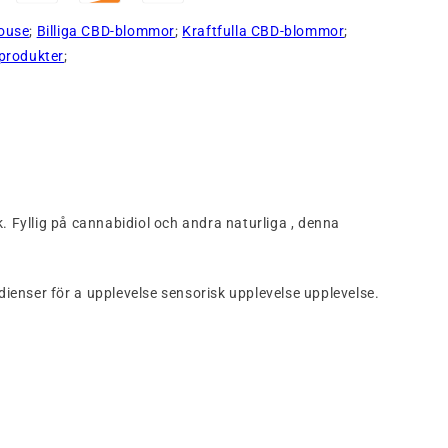
ouse
;
Billiga CBD-blommor
;
Kraftfulla CBD-blommor
;
 produkter
;
k.
Fyllig
på
cannabidiol
och
andra
naturliga
,
denna
edienser
för
a
upplevelse
sensorisk upplevelse
upplevelse.