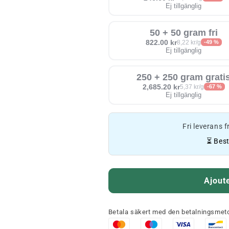
Ej tillgänglig
50 + 50 gram fri
822.00 kr
8,22 kr/g
-49 %
Ej tillgänglig
250 + 250 gram grati
2,685.20 kr
5,37 kr/g
-67 %
Ej tillgänglig
Fri leverans 
⏳ Best
Ajoute
Betala säkert med den betalningsmeto