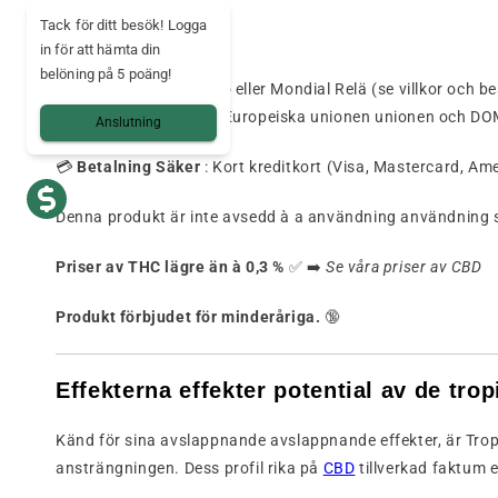
Tack för ditt besök! Logga
🌱
Frön
:
Nej
frön
in för att hämta din
belöning på 5 poäng!
🚚
Leverans
:
Colissimo
eller
Mondial
Relä (
se
villkor och 
🌍
Land
av
Leverans
:
Europeiska unionen
unionen
och
DO
Anslutning
💳
Betalning
Säker
:
Kort
kreditkort (
Visa,
Mastercard,
Ame
Denna
produkt
är
inte
avsedd
à
a
användning
användning 
Priser
av
THC
lägre än
à
0,3 %
✅ ➡️
Se
våra
priser
av
CBD
Produkt
förbjudet
för
minderåriga.
🔞
Effekterna
effekter
potential
av
de
tro
Känd
för
sina
avslappnande
avslappnande effekter,
är
Trop
ansträngningen.
Dess
profil
rika
på
CBD
tillverkad
faktum