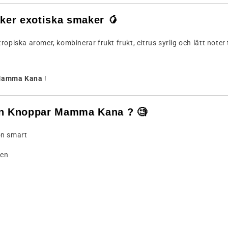
ker
exotiska smaker 🥭
tropiska aromer,
kombinerar
frukt
frukt,
citrus
syrlig
och
lätt
noter
Mamma
Kana
!
en
Knoppar
Mamma
Kana ? 🧐
on
smart
ien