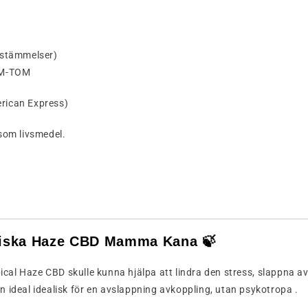
bestämmelser)
M-
TOM
rican
Express)
som livsmedel.
piska
Haze
CBD
Mamma
Kana 🍃
ical
Haze
CBD
skulle kunna
hjälpa
att
lindra
den
stress,
slappna a
en
ideal
idealisk
för
en
avslappning
avkoppling,
utan
psykotropa
.