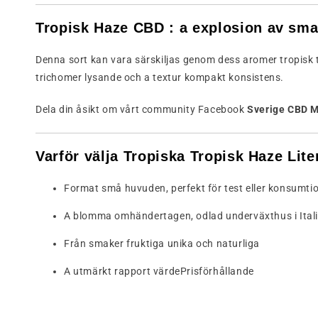
Tropisk
Haze
CBD :
a
explosion
av
sma
Denna
sort
kan vara
särskiljas
genom
dess
aromer
tropisk
trichomer
lysande
och
a
textur
kompakt konsistens.
Dela
din
åsikt
om
vårt
community
Facebook
Sverige
CBD
Varför
välja
Tropiska
Tropisk
Haze
Lit
Format
små
huvuden,
perfekt
för
test
eller
konsumti
A
blomma
omhändertagen,
odlad
under
växthus
i
Ital
Från
smaker
fruktiga
unika
och
naturliga
A
utmärkt
rapport
värde
Prisförhållande