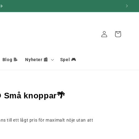
Anslutning
Korg
Blog 📝
Nyheter 📰
Spel 🎮
D Små knoppar🌴
 till ett lågt pris för maximalt nöje utan att