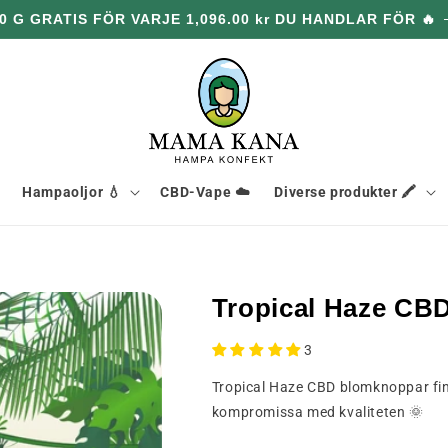
0 G GRATIS FÖR VARJE 1,096.00 kr DU HANDLAR FÖR 🔥
Hampaoljor 💧
CBD-Vape ☁️
Diverse produkter 🖍️
Tropical Haze CB
3
Tropical Haze CBD blomknoppar finns
kompromissa med kvaliteten 🌞