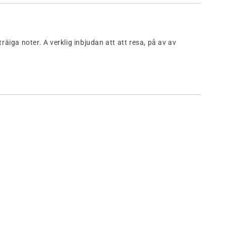
träiga noter.
A
verklig
inbjudan
att
att resa,
på
av
av