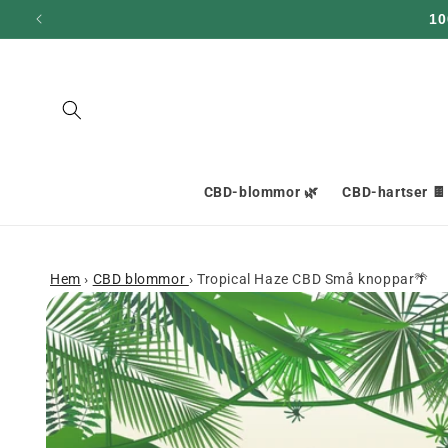
och gå
10
vidare till
innehållet
CBD-blommor 🌿
CBD-hartser 🍫
Hem
›
CBD blommor
›
Tropical Haze CBD Små knoppar🌴
Gå till
produktinformation