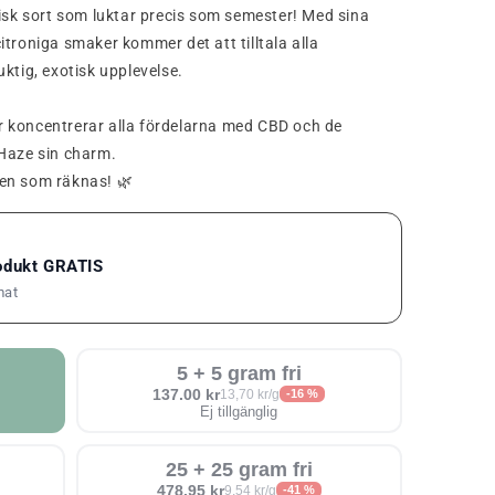
tisk sort som luktar precis som semester! Med sina
troniga smaker kommer det att tilltala alla
ktig, exotisk upplevelse.
 koncentrerar alla fördelarna med CBD och de
 Haze sin charm.
aken som räknas! 🌿
rodukt GRATIS
mat
5 + 5 gram fri
137.00 kr
13,70 kr/g
-16 %
Ej tillgänglig
25 + 25 gram fri
478.95 kr
9,54 kr/g
-41 %