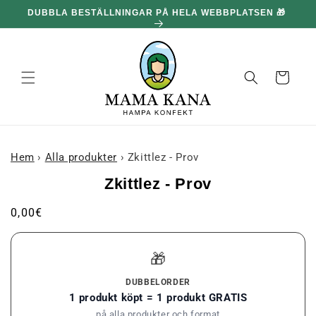
och gå
DUBBLA BESTÄLLNINGAR PÅ HELA WEBBPLATSEN 🎁
100
vidare till
innehållet
Korg
Hem
›
Alla produkter
›
Zkittlez - Prov
 till
Zkittlez - Prov
roduktinformation
Ordinarie
0,00€
pris
🎁
DUBBELORDER
1 produkt köpt = 1 produkt GRATIS
på alla produkter och format