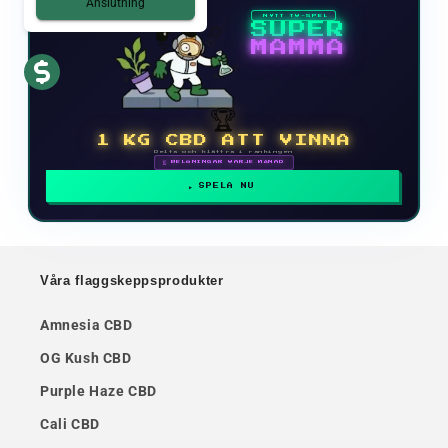
Anslutning
NYTT TV-SPEL
SUPER
MAMMA
🏆
1 KG CBD ATT VINNA
Delta och klättra i rankingen
🗓 BELÖNINGAR VARJE MÅNAD
SPELA NU
Våra flaggskeppsprodukter
Amnesia CBD
OG Kush CBD
Purple Haze CBD
Cali CBD