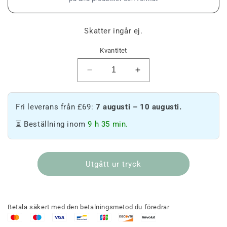
Skatter ingår ej.
Kvantitet
Minska
Öka
mängden
mängden
Zkittlez
Zkittlez
-
-
Fri leverans från £69:
7 augusti – 10 augusti.
Prov
Prov
⏳ Beställning inom
9 h 35 min.
Utgått ur tryck
Betala säkert med den betalningsmetod du föredrar