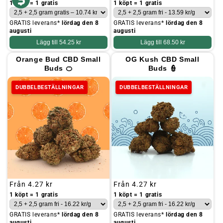
pris
pris
1 köpt = 1 gratis
1 köpt = 1 gratis
GRATIS leverans*
lördag den 8
GRATIS leverans*
lördag den 8
augusti
augusti
Lägg till
54.25 kr
Lägg till
68.50 kr
Orange Bud CBD Small
OG Kush CBD Small
Buds 🍊
Buds 👮
DUBBELBESTÄLLNINGAR
DUBBELBESTÄLLNINGAR
Ordinarie
Från
4.27 kr
Ordinarie
Från
4.27 kr
pris
pris
1 köpt = 1 gratis
1 köpt = 1 gratis
GRATIS leverans*
lördag den 8
GRATIS leverans*
lördag den 8
augusti
augusti