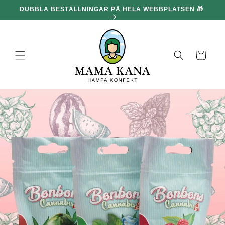
och gå
DUBBLA BESTÄLLNINGAR PÅ HELA WEBBPLATSEN 🎁
100
vidare till
innehållet
Korg