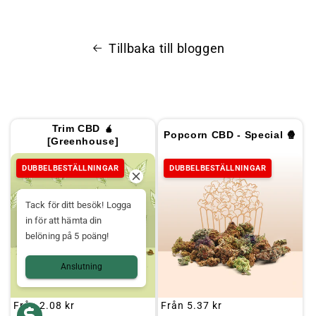
Tillbaka till bloggen
Trim CBD 🧉
Popcorn CBD - Special 🍿
[Greenhouse]
DUBBELBESTÄLLNINGAR
DUBBELBESTÄLLNINGAR
Tack för ditt besök! Logga
in för att hämta din
belöning på 5 poäng!
Anslutning
Ordinarie
Från
2.08 kr
Ordinarie
Från
5.37 kr