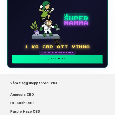
NYTT TV-SPEL
SUPER
MAMMA
🏆
1 KG CBD ATT VINNA
Delta och klättra i rankingen
🗓 BELÖNINGAR VARJE MÅNAD
SPELA NU
Våra flaggskeppsprodukter
Amnesia CBD
OG Kush CBD
Purple Haze CBD