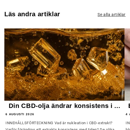
Läs andra artiklar
Se alla artiklar
Din CBD-olja ändrar konsistens i ...
6 AUGUSTI 2026
4 
INNEHÅLLSFÖRTECKNING Vad är nukleation i CBD-extrakt?
IN
Varför förändras ett extrakts konsistens med tiden? De olika
bl