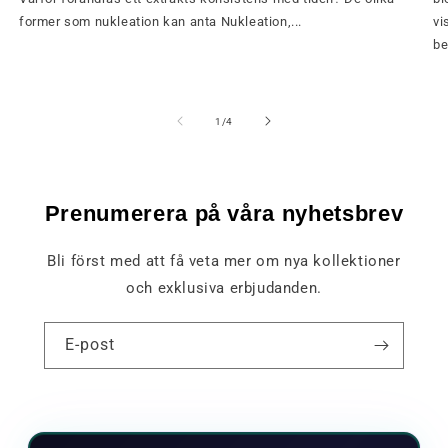
former som nukleation kan anta Nukleation,...
vi
be
av
1
/
4
Prenumerera på våra nyhetsbrev
Bli först med att få veta mer om nya kollektioner
och exklusiva erbjudanden.
E-post