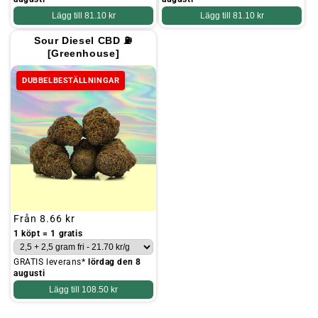
Lägg till
81.10 kr
Lägg till
81.10 kr
Sour Diesel CBD ⛽
[Greenhouse]
DUBBELBESTÄLLNINGAR
Ordinarie
Från
8.66 kr
pris
1 köpt = 1 gratis
GRATIS leverans*
lördag den 8
augusti
Lägg till
108.50 kr