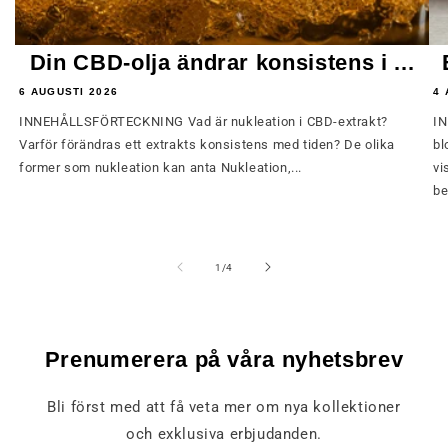
Din CBD-olja ändrar konsistens i ...
6 AUGUSTI 2026
4 
INNEHÅLLSFÖRTECKNING Vad är nukleation i CBD-extrakt?
IN
Varför förändras ett extrakts konsistens med tiden? De olika
bl
former som nukleation kan anta Nukleation,...
vi
be
av
1
/
4
Prenumerera på våra nyhetsbrev
Bli först med att få veta mer om nya kollektioner
och exklusiva erbjudanden.