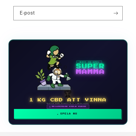
E-post
NYTT TV-SPEL
SUPER
MAMMA
🏆
1 KG CBD ATT VINNA
Delta och klättra i rankingen
🗓 BELÖNINGAR VARJE MÅNAD
SPELA NU