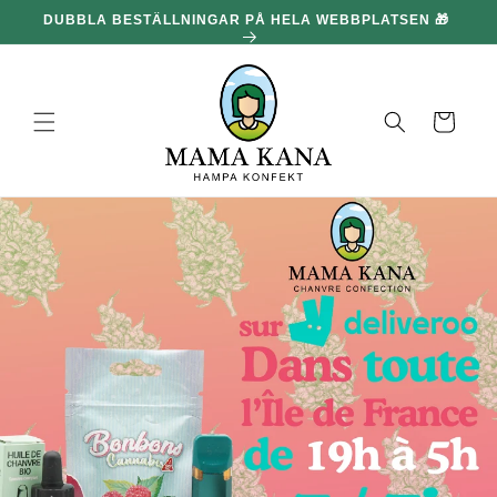
och gå
DUBBLA BESTÄLLNINGAR PÅ HELA WEBBPLATSEN 🎁
100
vidare till
innehållet
Korg