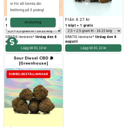
in för att hämta din
belöning på 5 poäng!
Ordinarie
Från
4.27 kr
Ordinarie
Från
4.27 kr
Anslutning
pris
pris
1 köpt = 1 gratis
1 köpt = 1 gratis
GRATIS leverans*
lördag den 8
GRATIS leverans*
lördag den 8
augusti
augusti
Lägg till
81.10 kr
Lägg till
81.10 kr
Sour Diesel CBD ⛽
[Greenhouse]
DUBBELBESTÄLLNINGAR