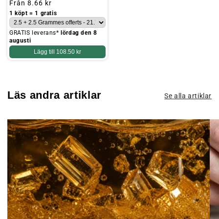
Ordinarie
Från
8.66 kr
pris
1 köpt = 1 gratis
GRATIS leverans*
lördag den 8
augusti
Lägg till
108.50 kr
Läs andra artiklar
Se alla artiklar