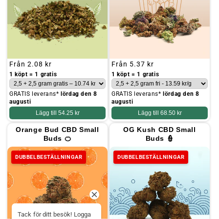
Ordinarie
Från
2.08 kr
Ordinarie
Från
5.37 kr
pris
pris
1 köpt = 1 gratis
1 köpt = 1 gratis
GRATIS leverans*
lördag den 8
GRATIS leverans*
lördag den 8
augusti
augusti
Lägg till
54.25 kr
Lägg till
68.50 kr
Orange Bud CBD Small
OG Kush CBD Small
Buds 🍊
Buds 👮
DUBBELBESTÄLLNINGAR
DUBBELBESTÄLLNINGAR
Tack för ditt besök! Logga