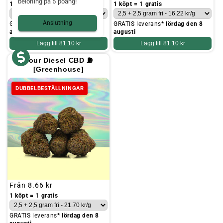
belöning på 5 poäng!
pris
pris
1 köpt = 1 gratis
1 köpt = 1 gratis
Anslutning
GRATIS leverans*
lördag den 8
GRATIS leverans*
lördag den 8
augusti
augusti
Lägg till
81.10 kr
Lägg till
81.10 kr
Sour Diesel CBD ⛽
[Greenhouse]
DUBBELBESTÄLLNINGAR
Ordinarie
Från
8.66 kr
pris
1 köpt = 1 gratis
GRATIS leverans*
lördag den 8