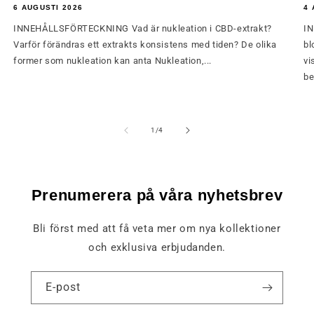
6 AUGUSTI 2026
4 
INNEHÅLLSFÖRTECKNING Vad är nukleation i CBD-extrakt?
IN
Varför förändras ett extrakts konsistens med tiden? De olika
bl
former som nukleation kan anta Nukleation,...
vi
be
av
1
/
4
Prenumerera på våra nyhetsbrev
Bli först med att få veta mer om nya kollektioner
och exklusiva erbjudanden.
E-post