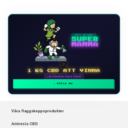
NYTT TV-SPEL
SUPER
MAMMA
🏆
1 KG CBD ATT VINNA
Delta och klättra i rankingen
🗓 BELÖNINGAR VARJE MÅNAD
SPELA NU
Våra flaggskeppsprodukter
Amnesia CBD