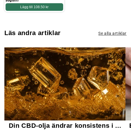
augusti
Lägg till
108.50 kr
Läs andra artiklar
Se alla artiklar
Din CBD-olja ändrar konsistens i ...