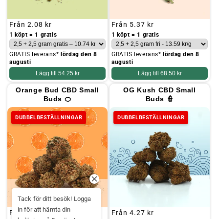
Ordinarie
Från
2.08 kr
Ordinarie
Från
5.37 kr
pris
pris
1 köpt = 1 gratis
1 köpt = 1 gratis
GRATIS leverans*
lördag den 8
GRATIS leverans*
lördag den 8
augusti
augusti
Lägg till
54.25 kr
Lägg till
68.50 kr
Orange Bud CBD Small
OG Kush CBD Small
Buds 🍊
Buds 👮
DUBBELBESTÄLLNINGAR
DUBBELBESTÄLLNINGAR
Tack för ditt besök! Logga
in för att hämta din
Ordinarie
Från
4.27 kr
Ordinarie
Från
4.27 kr