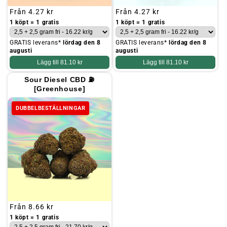
Ordinarie
Från
4.27 kr
Ordinarie
Från
4.27 kr
pris
pris
1 köpt = 1 gratis
1 köpt = 1 gratis
GRATIS leverans*
lördag den 8
GRATIS leverans*
lördag den 8
augusti
augusti
Lägg till
81.10 kr
Lägg till
81.10 kr
Sour Diesel CBD ⛽
[Greenhouse]
DUBBELBESTÄLLNINGAR
Ordinarie
Från
8.66 kr
pris
1 köpt = 1 gratis