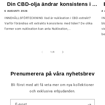
Din CBD-olja ändrar konsistens i ...
6 AUGUSTI 2026
4 
INNEHÅLLSFÖRTECKNING Vad är nukleation i CBD-extrakt?
IN
Varför förändras ett extrakts konsistens med tiden? De olika
bl
former som nukleation kan anta Nukleation,...
vi
be
av
1
/
4
Prenumerera på våra nyhetsbrev
Bli först med att få veta mer om nya kollektioner
och exklusiva erbjudanden.
E-post