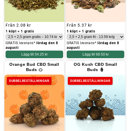
Ordinarie
Från
2.08 kr
Ordinarie
Från
5.37 kr
pris
pris
1 köpt = 1 gratis
1 köpt = 1 gratis
GRATIS leverans*
lördag den 8
GRATIS leverans*
lördag den 8
augusti
augusti
Lägg till
54.25 kr
Lägg till
68.50 kr
Orange Bud CBD Small
OG Kush CBD Small
Buds 🍊
Buds 👮
DUBBELBESTÄLLNINGAR
DUBBELBESTÄLLNINGAR