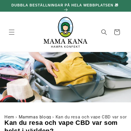
och gå
DUBBLA BESTÄLLNINGAR PÅ HELA WEBBPLATSEN 🎁
100
vidare till
innehållet
Korg
Hem
›
Mammas blogg
›
Kan du resa och vape CBD var som h
Kan du resa och vape CBD var som
helst i världen?