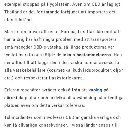
exempel stoppad på flygplatsen. Även om CBD är lagligt i
Thailand är det fortfarande förbjudet att importera det
utan tillstånd.
Marc, som är van att resa i Europa, berättar däremot att
han aldrig har haft några problem med att transportera
små mängder CBD-e-vätska, så länge produkterna var
tydligt märkta och följde de
lokala bestämmelserna
. Han
ser alltid till att lägga den i den väska som är avsedd för
alla vätskebehållare (kosmetika, hudvårdsprodukter, oljor
etc.) och respekterar flaskstorlekarna.
Erfarna resenärer avråder också
från
att
vaping
på
särskilda
platser och undvika all användning på offentliga
platser, även om detta verkar tolereras.
Tullincidenter som involverar CBD är ganska vanliga och
kan få allvarliga konsekvenser. I vissa länder anses till