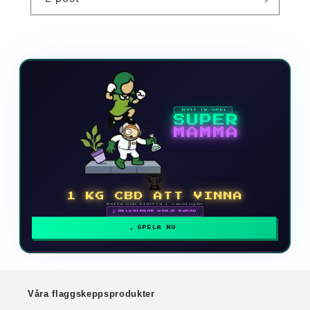
NYTT TV-SPEL
SUPER
MAMMA
🏆
1 KG CBD ATT VINNA
Delta och klättra i rankingen
🗓 BELÖNINGAR VARJE MÅNAD
SPELA NU
Våra flaggskeppsprodukter