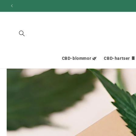
och gå
vidare till
innehållet
CBD-blommor 🌿
CBD-hartser 🍫