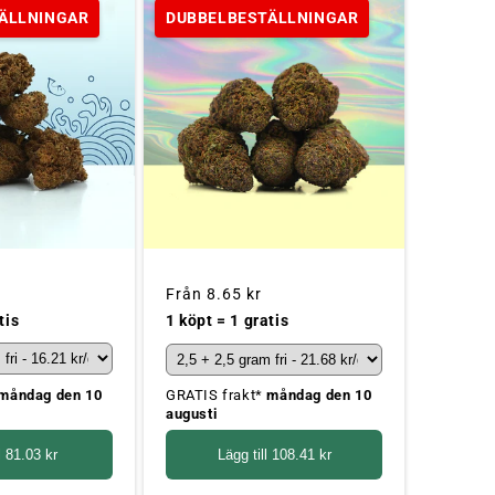
ÄLLNINGAR
DUBBELBESTÄLLNINGAR
Ordinarie
Från
8.65 kr
pris
tis
1 köpt = 1 gratis
måndag den 10
GRATIS frakt*
måndag den 10
augusti
l
81.03 kr
Lägg till
108.41 kr