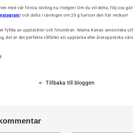
rien med vår första tävling nu i helgen! Om du vill delta, följ oss gä
Instagram
)
och delta i tävlingen om 20 g hartser den här veckan!
lger fyllda av upptäckter och förundran. Mama Kanas sensoriska ut
g, det är det perfekta tillfället att upptäcka eller återupptäcka vå
l
Tillbaka till bloggen
kommentar