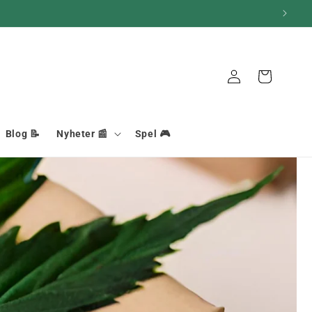
Anslutning
Korg
Blog 📝
Nyheter 📰
Spel 🎮