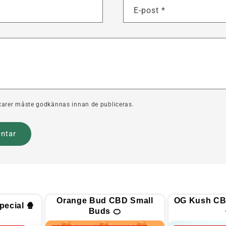
E-post
*
arer måste godkännas innan de publiceras.
Orange Bud CBD Small
OG Kush CB
ecial 🍿
Buds 🍊