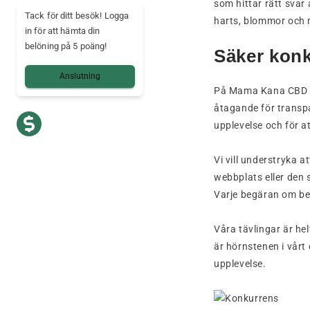
som hittar rätt svar
Tack för ditt besök! Logga
harts, blommor och 
in för att hämta din
belöning på 5 poäng!
Säker kon
Anslutning
På Mama Kana CBD är
åtagande för transp
upplevelse och för a
Vi vill understryka 
webbplats eller den
Varje begäran om bet
Våra tävlingar är he
är hörnstenen i vårt
upplevelse.