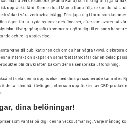
a sociala nätverk Facebook (Mama Kana) och Instagram (@mamakan
orisk upptäcktsfärd. Som en lojal Mama Kana-följare kan du hålla utk
a ledtrådar i våra veckovisa inlägg. Fördjupa dig i fotot som kommer
 dina ögon för att tyda nyanser och finesser, eftersom svaret på vår
alytiska tillvägagångssätt kommer att göra dig till en sann kännar
kande och rolig upplevelse.
mentarerna till publikationen och om du har några tvivel, diskute
nna interaktion skapar en samarbetsatmosfär där en delad pass
rodukter blir drivkraften bakom denna sensoriska utforskning.
ckså att dela denna upplevelse med dina passionerade kamrater. Bj
att delta i den här tävlingen, eftersom upptäckten av CBD-produkter
s.
gar, dina belöningar!
 priser som väntar på dig i denna veckoutmaning. Varje måndag k