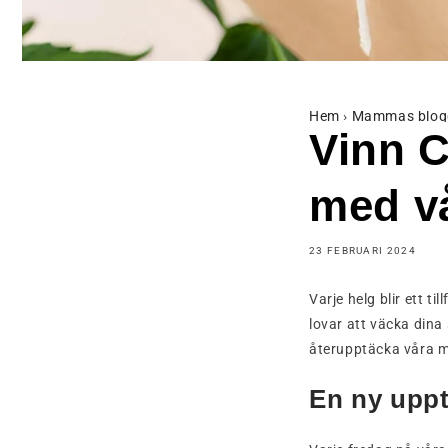
Hem
›
Mammas blog
Vinn C
med vå
23 FEBRUARI 2024
Varje helg blir ett t
lovar att väcka din
återupptäcka våra m
En ny uppt