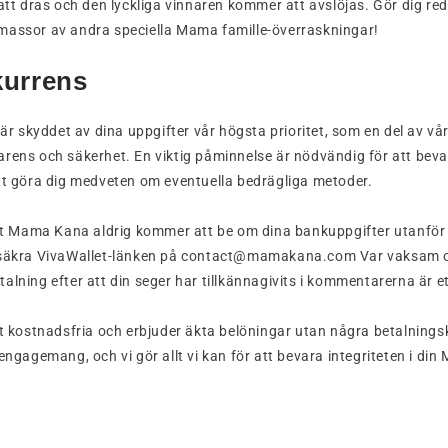
 att dras och den lyckliga vinnaren kommer att avslöjas. Gör dig re
massor av andra speciella Mama famille-överraskningar!
kurrens
 skyddet av dina uppgifter vår högsta prioritet, som en del av v
arens och säkerhet. En viktig påminnelse är nödvändig för att be
tt göra dig medveten om eventuella bedrägliga metoder.
att Mama Kana aldrig kommer att be om dina bankuppgifter utanför v
 säkra VivaWallet-länken på contact@mamakana.com Var vaksam oc
alning efter att din seger har tillkännagivits i kommentarerna är et
lt kostnadsfria och erbjuder äkta belöningar utan några betalningsk
 engagemang, och vi gör allt vi kan för att bevara integriteten i di