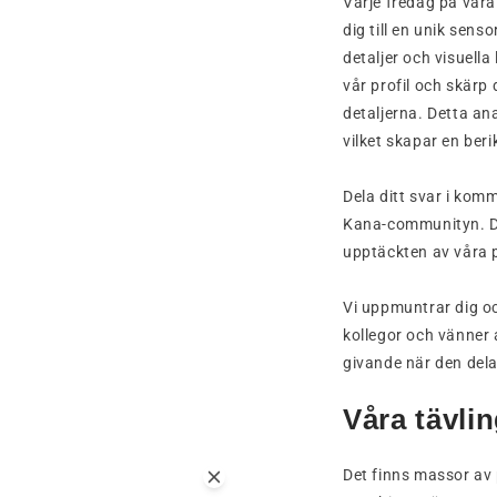
Varje fredag på vår
dig till en unik sens
detaljer och visuell
vår profil och skärp
detaljerna. Detta an
vilket skapar en beri
Dela ditt svar i kom
Kana-communityn. De
upptäckten av våra p
Vi uppmuntrar dig o
kollegor och vänner 
givande när den dela
Våra tävlin
Det finns massor av