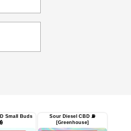
D Small Buds
Sour Diesel CBD ⛽
👮
[Greenhouse]