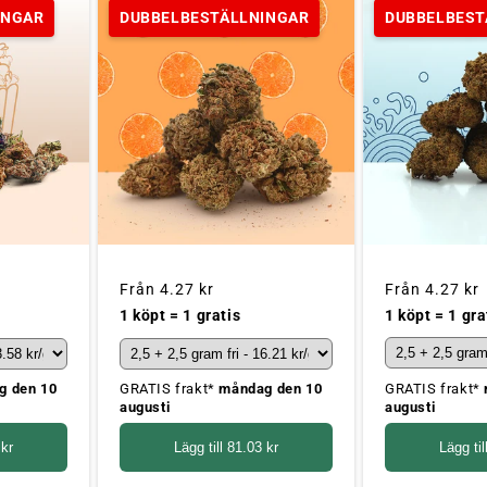
INGAR
DUBBELBESTÄLLNINGAR
DUBBELBEST
Ordinarie
Från
4.27 kr
Ordinarie
Från
4.27 kr
pris
pris
1 köpt = 1 gra
1 köpt = 1 gratis
GRATIS frakt*
g den 10
GRATIS frakt*
måndag den 10
augusti
augusti
Lägg til
 kr
Lägg till
81.03 kr