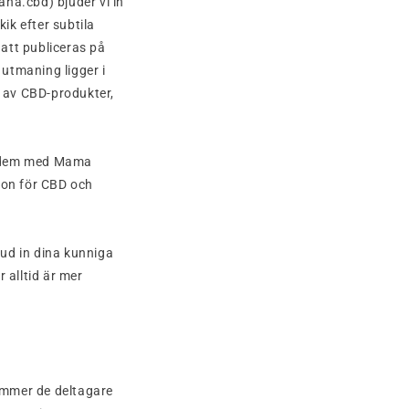
a.cbd) bjuder vi in
ik efter subtila
 att publiceras på
 utmaning ligger i
e av CBD-produkter,
ra dem med Mama
ion för CBD och
ud in dina kunniga
 alltid är mer
ommer de deltagare