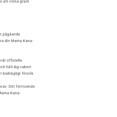
do att vinna gram
årt pågående
vara din Mama Kana-
år officiella
h håll dig vaken!
t bedrägligt försök.
rav. Ditt förtroende
n Mama Kana-