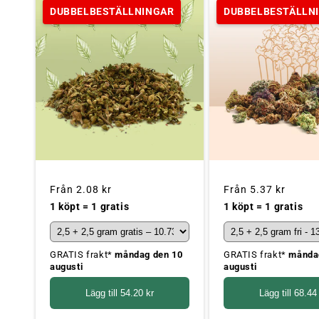
DUBBELBESTÄLLNINGAR
DUBBELBESTÄLLN
Ordinarie
Från
2.08 kr
Ordinarie
Från
5.37 kr
pris
pris
1 köpt = 1 gratis
1 köpt = 1 gratis
GRATIS frakt*
måndag den 10
GRATIS frakt*
månda
augusti
augusti
Lägg till
54.20 kr
Lägg till
68.44