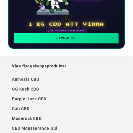
🏆
1 KG CBD ATT VINNA
Delta och klättra i rankingen
🗓 BELÖNINGAR VARJE MÅNAD
SPELA NU
Våra flaggskeppsprodukter
Amnesia CBD
OG Kush CBD
Purple Haze CBD
Cali CBD
Moonrock CBD
CBD Mousserande Gul