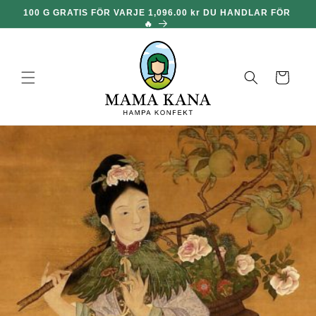
och gå
🎁
100 G GRATIS FÖR VARJE 1,096.00 kr DU HANDLAR FÖR
vidare till
🔥
innehållet
Korg