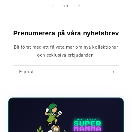
av
1
/
4
Prenumerera på våra nyhetsbrev
Bli först med att få veta mer om nya kollektioner
och exklusiva erbjudanden.
E-post
NYTT TV-SPEL
SUPER
MAMMA