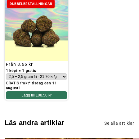
DUBBELBESTÄLLNINGAR
Ordinarie
Från
8.66 kr
pris
1 köpt = 1 gratis
GRATIS frakt*
tisdag den 11
augusti
Lägg till
108.50 kr
Läs andra artiklar
Se alla artiklar