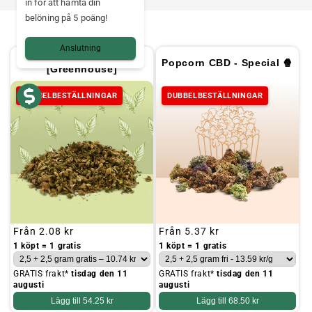
in för att hämta din
belöning på 5 poäng!
Anslutning
Trim CBD 🧉
Popcorn CBD - Special 🍿
[Greenhouse]
DUBBELBESTÄLLNINGAR
DUBBELBESTÄLLNINGAR
Ordinarie
Från
2.08 kr
Ordinarie
Från
5.37 kr
pris
pris
1 köpt = 1 gratis
1 köpt = 1 gratis
GRATIS frakt*
tisdag den 11
GRATIS frakt*
tisdag den 11
augusti
augusti
Lägg till
54.25 kr
Lägg till
68.50 kr