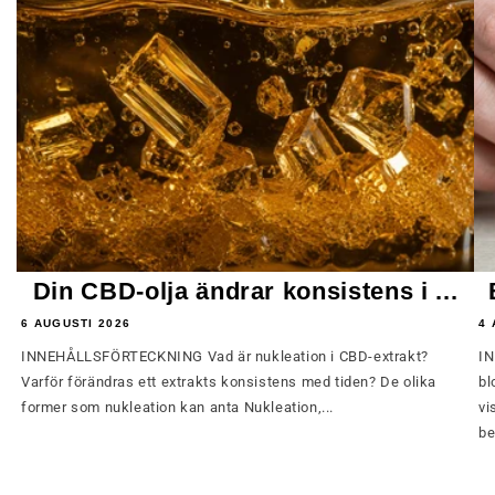
Din CBD-olja ändrar konsistens i ...
6 AUGUSTI 2026
4 
INNEHÅLLSFÖRTECKNING Vad är nukleation i CBD-extrakt?
IN
Varför förändras ett extrakts konsistens med tiden? De olika
bl
former som nukleation kan anta Nukleation,...
vi
be