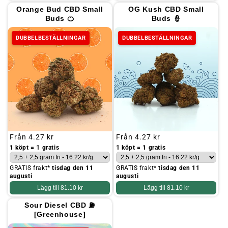
Orange Bud CBD Small
OG Kush CBD Small
Buds 🍊
Buds 👮
DUBBELBESTÄLLNINGAR
DUBBELBESTÄLLNINGAR
Ordinarie
Från
4.27 kr
Ordinarie
Från
4.27 kr
pris
pris
1 köpt = 1 gratis
1 köpt = 1 gratis
GRATIS frakt*
tisdag den 11
GRATIS frakt*
tisdag den 11
augusti
augusti
Lägg till
81.10 kr
Lägg till
81.10 kr
Sour Diesel CBD ⛽
[Greenhouse]