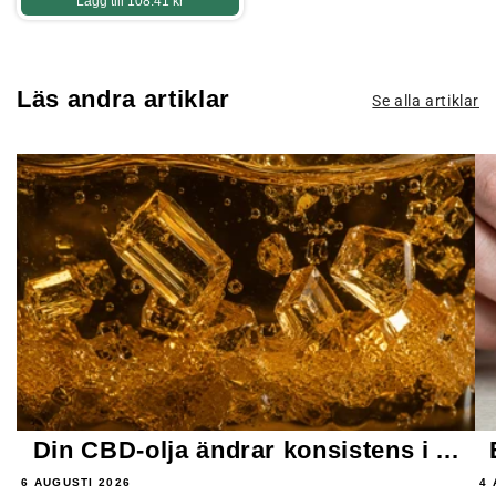
Lägg till
108.41 kr
Läs andra artiklar
Se alla artiklar
Din CBD-olja ändrar konsistens i ...
6 AUGUSTI 2026
4 