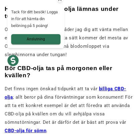
Hur länge ska CBD-olja lämnas under
Tack för ditt besök! Logga
tungan?
in för att hämta din
belöning på 5 poäng!
Om du tar det sublingualt råder jag dig att vänta mellan
en och två minuter. På detta sätt kommer det mesta av
Anslutning
CBD som konsumeras att nå blodomloppet via
slemhinnorna under tungan!
Bör CBD-olja tas på morgonen eller
kvällen?
Det finns ingen önskad tidpunkt att ta vår
billiga CBD-
olja
; allt beror på dina förväntningar som konsument! För
att ta ett konkret exempel är det att föredra att använda
CBD-olja på kvällen om du vill avhjälpa vissa
sömnstörningar. Det är därför det är bäst att prova vår
CBD-olja för sömn
.