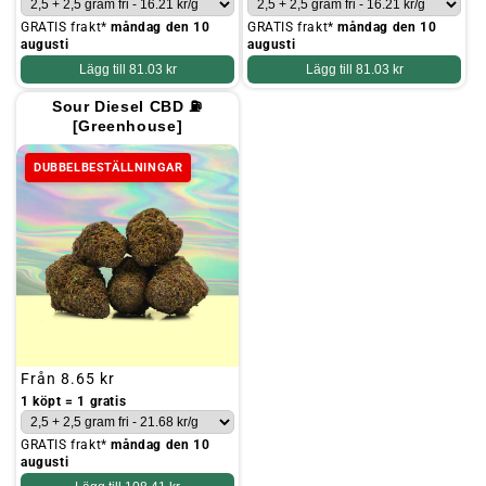
GRATIS frakt*
måndag den 10
GRATIS frakt*
måndag den 10
augusti
augusti
Lägg till
81.03 kr
Lägg till
81.03 kr
Sour Diesel CBD ⛽
[Greenhouse]
DUBBELBESTÄLLNINGAR
Ordinarie
Från
8.65 kr
pris
1 köpt = 1 gratis
GRATIS frakt*
måndag den 10
augusti