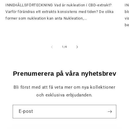
INNEHÅLLSFÖRTECKNING Vad är nukleation i CBD-extrakt?
IN
Varför förändras ett extrakts konsistens med tiden? De olika
bl
former som nukleation kan anta Nukleation,...
vi
be
av
1
/
4
Prenumerera på våra nyhetsbrev
Bli först med att få veta mer om nya kollektioner
och exklusiva erbjudanden.
E-post