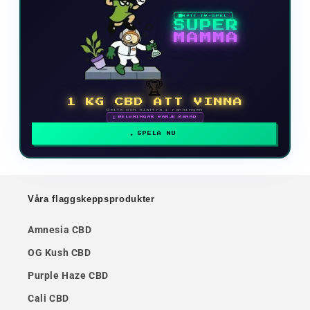
NYTT TV-SPEL
SUPER
MAMMA
🏆
1 KG CBD ATT VINNA
Delta och klättra i rankingen
🗓 BELÖNINGAR VARJE MÅNAD
SPELA NU
Våra flaggskeppsprodukter
Amnesia CBD
OG Kush CBD
Purple Haze CBD
Cali CBD