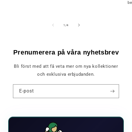
be
av
1
/
4
Prenumerera på våra nyhetsbrev
Bli först med att få veta mer om nya kollektioner
och exklusiva erbjudanden.
E-post