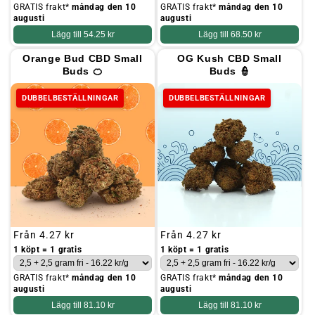
GRATIS frakt*
måndag den 10
GRATIS frakt*
måndag den 10
augusti
augusti
Lägg till
54.25 kr
Lägg till
68.50 kr
Orange Bud CBD Small
OG Kush CBD Small
Buds 🍊
Buds 👮
DUBBELBESTÄLLNINGAR
DUBBELBESTÄLLNINGAR
Ordinarie
Från
4.27 kr
Ordinarie
Från
4.27 kr
pris
pris
1 köpt = 1 gratis
1 köpt = 1 gratis
GRATIS frakt*
måndag den 10
GRATIS frakt*
måndag den 10
augusti
augusti
Lägg till
81.10 kr
Lägg till
81.10 kr