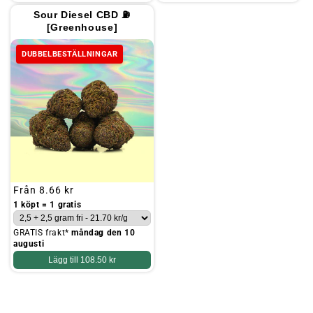
Sour Diesel CBD ⛽
[Greenhouse]
DUBBELBESTÄLLNINGAR
Ordinarie
Från
8.66 kr
pris
1 köpt = 1 gratis
GRATIS frakt*
måndag den 10
augusti
Lägg till
108.50 kr