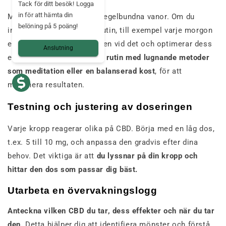
Tack för ditt besök! Logga
in för att hämta din
Migrän kan påverkas av oregelbundna vanor. Om du
belöning på 5 poäng!
införlivar CBD i en stabil rutin, till exempel varje morgon
eller kväll, vänjer du kroppen vid det och optimerar dess
Anslutning
effekter.
Kombinera denna rutin med lugnande metoder
som meditation eller en balanserad kost
,
för att
maximera resultaten.
Testning och justering av doseringen
Varje kropp reagerar olika på CBD. Börja med en låg dos,
t.ex. 5 till 10 mg, och anpassa den gradvis efter dina
behov. Det viktiga är att
du lyssnar på din kropp och
hittar den dos som passar dig bäst.
Utarbeta en övervakningslogg
Anteckna vilken CBD du tar, dess effekter och när du tar
den.
Detta hjälper dig att identifiera mönster och förstå