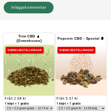
Trim CBD 🧉
Popcorn CBD - Special 🍿
[Greenhouse]
DUBBELBESTÄLLNINGAR
DUBBELBESTÄLLNINGAR
Ordinarie
Från
2.08 kr
Ordinarie
Från
5.37 kr
pris
pris
1 köpt = 1 gratis
1 köpt = 1 gratis