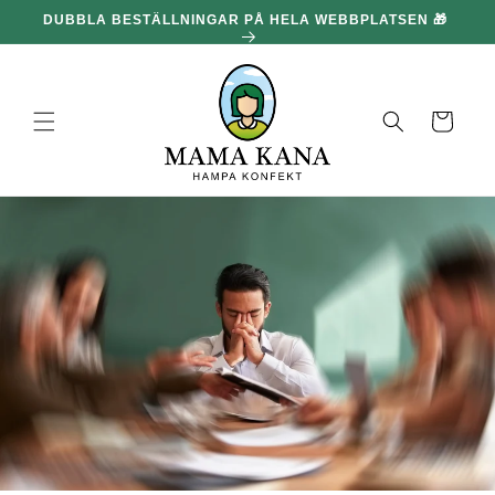
och gå
DUBBLA BESTÄLLNINGAR PÅ HELA WEBBPLATSEN 🎁
100
vidare till
innehållet
Korg