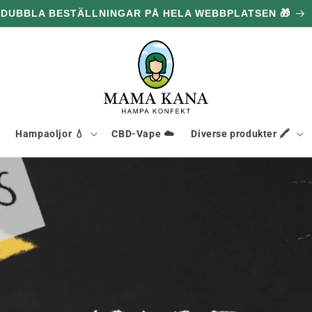
0 G GRATIS FÖR VARJE 1,096.00 kr DU HANDLAR FÖR 🔥
Hampaoljor 💧
CBD-Vape ☁️
Diverse produkter 🖍️