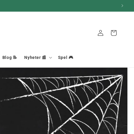
Anslutning
Korg
Blog 📝
Nyheter 📰
Spel 🎮