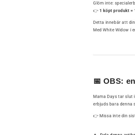
Glöm inte: specialer
👉
1 köpt produkt =
Detta innebär att di
Med White Widow i er
📅 OBS: e
Mama Days tar slut 
erbjuds bara denna 
👉 Missa inte din sis