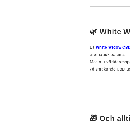
🌿 White W
La
White Widow CB
aromatisk balans.
Med sitt världsomspä
välsmakande CBD-up
🎁 Och all