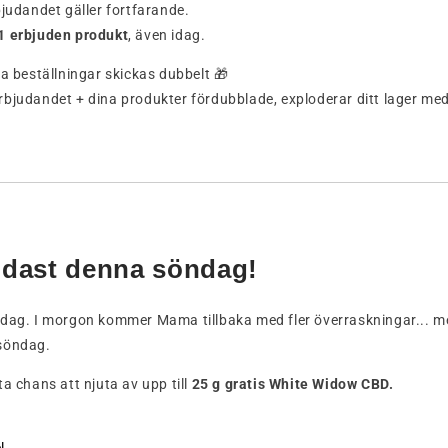
bjudandet gäller fortfarande.
 1 erbjuden produkt
, även idag.
na beställningar skickas dubbelt 🎁
bjudandet + dina produkter fördubblade, exploderar ditt lager med
ndast denna söndag!
idag. I morgon kommer Mama tillbaka med fler överraskningar... 
söndag.
ta chans att njuta av upp till
25 g gratis White Widow CBD.