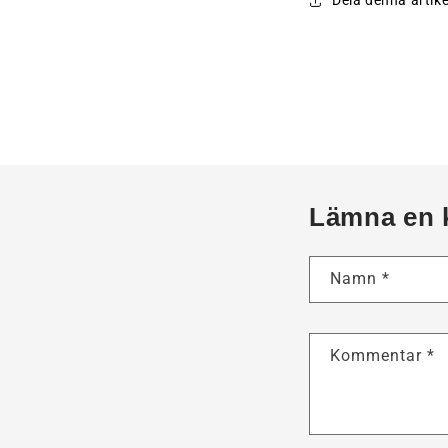
Dela denna artike
Lämna en 
Namn
*
Kommentar
*