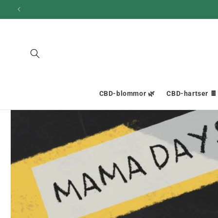
och gå
10
vidare till
innehållet
CBD-blommor 🌿
CBD-hartser 🍫