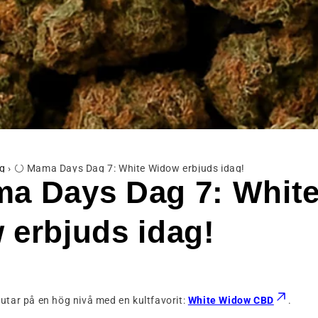
g
›
⚪ Mama Days Dag 7: White Widow erbjuds idag!
a Days Dag 7: Whit
 erbjuds idag!
utar på en hög nivå med en kultfavorit:
White Widow CBD
.