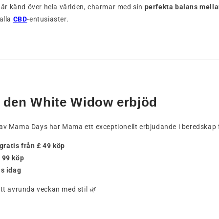
r känd över hela världen, charmar med sin
perfekta balans mella
 alla
CBD
-entusiaster.
 den White Widow erbjöd
 av Mama Days har Mama ett exceptionellt erbjudande i beredskap f
gratis från £ 49 köp
£ 99 köp
is idag
att avrunda veckan med stil 🌿