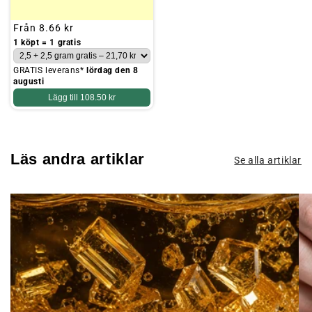
Ordinarie
Från
8.66 kr
pris
1 köpt = 1 gratis
GRATIS leverans*
lördag den 8
augusti
Lägg till
108.50 kr
Läs andra artiklar
Se alla artiklar