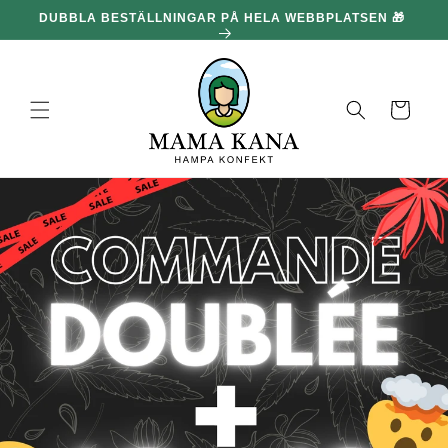
och gå
DUBBLA BESTÄLLNINGAR PÅ HELA WEBBPLATSEN 🎁
100
vidare till
innehållet
Korg