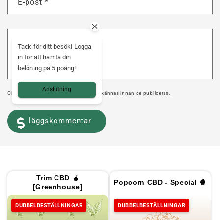
E-post
*
Kommentar
*
Tack för ditt besök! Logga
in för att hämta din
belöning på 5 poäng!
Anslutning
Observera att kommentarer måste godkännas innan de publiceras.
Trim CBD 🧉
Popcorn CBD - Special 🍿
[Greenhouse]
DUBBELBESTÄLLNINGAR
DUBBELBESTÄLLNINGAR