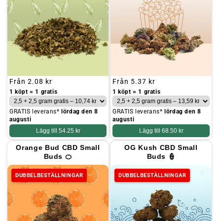
Ordinarie
Från
2.08 kr
Ordinarie
Från
5.37 kr
pris
pris
1 köpt = 1 gratis
1 köpt = 1 gratis
GRATIS leverans*
lördag den 8
GRATIS leverans*
lördag den 8
augusti
augusti
Lägg till
54.25 kr
Lägg till
68.50 kr
Orange Bud CBD Small
OG Kush CBD Small
Buds 🍊
Buds 👮
DUBBELBESTÄLLNINGAR
DUBBELBESTÄLLNINGAR