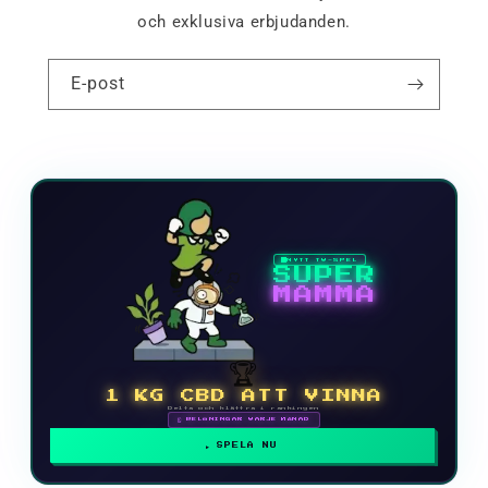
och exklusiva erbjudanden.
E-post
NYTT TV-SPEL
SUPER
MAMMA
🏆
1 KG CBD ATT VINNA
Delta och klättra i rankingen
🗓 BELÖNINGAR VARJE MÅNAD
SPELA NU