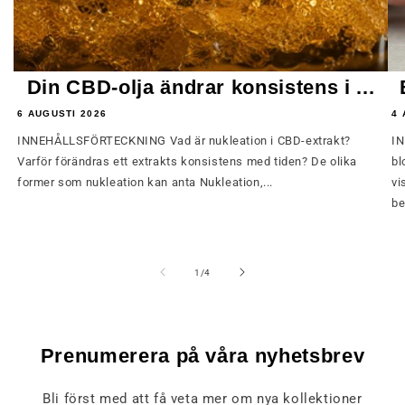
Din CBD-olja ändrar konsistens i ...
6 AUGUSTI 2026
4 
INNEHÅLLSFÖRTECKNING Vad är nukleation i CBD-extrakt?
IN
Varför förändras ett extrakts konsistens med tiden? De olika
bl
former som nukleation kan anta Nukleation,...
vi
be
av
1
/
4
Prenumerera på våra nyhetsbrev
Bli först med att få veta mer om nya kollektioner