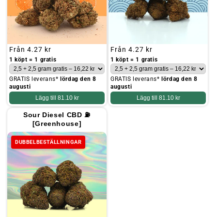
Ordinarie
Från
4.27 kr
Ordinarie
Från
4.27 kr
pris
pris
1 köpt = 1 gratis
1 köpt = 1 gratis
GRATIS leverans*
lördag den 8
GRATIS leverans*
lördag den 8
augusti
augusti
Lägg till
81.10 kr
Lägg till
81.10 kr
Sour Diesel CBD ⛽
[Greenhouse]
DUBBELBESTÄLLNINGAR