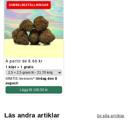
DUBBELBESTÄLLNINGAR
Ordinarie
À partir de
8.66 kr
pris
1 köpt = 1 gratis
GRATIS leverans*
lördag den 8
augusti
Lägg till
108.50 kr
Läs andra artiklar
Se alla artiklar