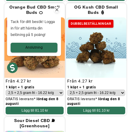
Orange Bud CBD Small
OG Kush CBD Small
Buds 🍊
Buds 👮
Tack för ditt besök! Logga
DUBBELBESTÄLLNINGAR
DUBBELBESTÄLLNINGAR
in för att hämta din
belöning på 5 poäng!
Anslutning
Ordinarie
Från
4.27 kr
Ordinarie
Från
4.27 kr
pris
pris
1 köpt = 1 gratis
1 köpt = 1 gratis
GRATIS leverans*
lördag den 8
GRATIS leverans*
lördag den 8
augusti
augusti
Lägg till
81.10 kr
Lägg till
81.10 kr
Sour Diesel CBD ⛽
[Greenhouse]