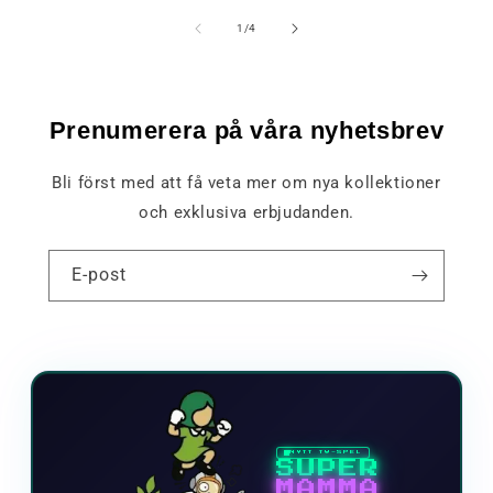
av
1
/
4
Prenumerera på våra nyhetsbrev
Bli först med att få veta mer om nya kollektioner
och exklusiva erbjudanden.
E-post
NYTT TV-SPEL
SUPER
MAMMA