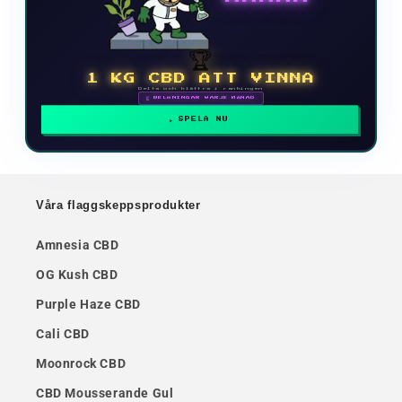
🏆
1 KG CBD ATT VINNA
Delta och klättra i rankingen
🗓 BELÖNINGAR VARJE MÅNAD
SPELA NU
Våra flaggskeppsprodukter
Amnesia CBD
OG Kush CBD
Purple Haze CBD
Cali CBD
Moonrock CBD
CBD Mousserande Gul