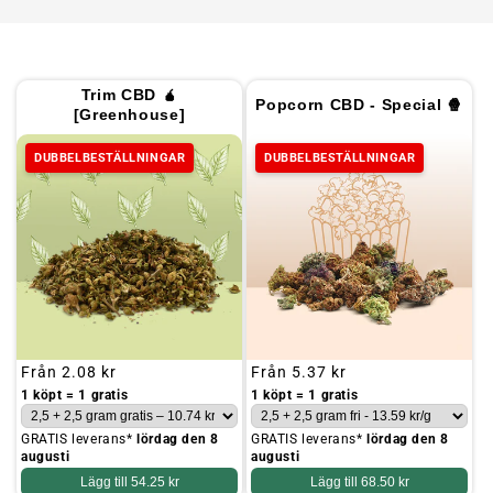
Trim CBD 🧉
Popcorn CBD - Special 🍿
[Greenhouse]
DUBBELBESTÄLLNINGAR
DUBBELBESTÄLLNINGAR
Ordinarie
Från
2.08 kr
Ordinarie
Från
5.37 kr
pris
pris
1 köpt = 1 gratis
1 köpt = 1 gratis
GRATIS leverans*
lördag den 8
GRATIS leverans*
lördag den 8
augusti
augusti
Lägg till
54.25 kr
Lägg till
68.50 kr