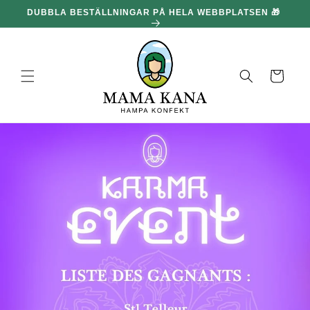
och gå
DUBBLA BESTÄLLNINGAR PÅ HELA WEBBPLATSEN 🎁
100
vidare till
innehållet
Korg