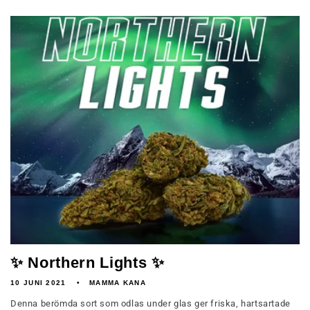
✨ Northern Lights ✨
10 JUNI 2021
MAMMA KANA
Denna berömda sort som odlas under glas ger friska, hartsartade