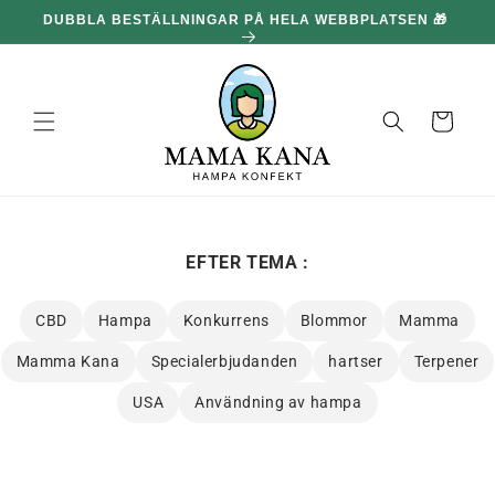
och gå
🎁
100 G GRATIS FÖR VARJE 1,096.00 kr DU HANDLAR FÖR
vidare till
🔥
innehållet
Korg
EFTER TEMA :
CBD
Hampa
Konkurrens
Blommor
Mamma
Mamma Kana
Specialerbjudanden
hartser
Terpener
USA
Användning av hampa