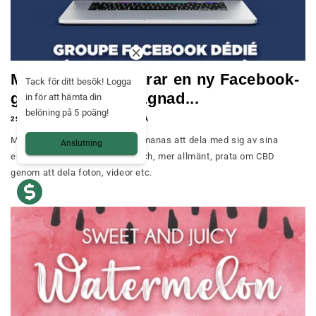
Mama Kana lanserar en ny Facebook-
Tack för ditt besök! Logga
grupp som är tillägnad...
in för att hämta din
belöning på 5 poäng!
29 JUNI 2021
MAMMA KANA
Medlemmar i communityn uppmanas att dela med sig av sina
Anslutning
erfarenheter, ge sina åsikter och, mer allmänt, prata om CBD
genom att dela foton, videor etc.