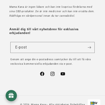
Mama Kana är ingen läkare och kan inte lovprisa fördelarna med
sina CBD-produkter. De är inte mediciner och kan inte ersätta dem.
Rådfråga en vårdpersonal innan du tar cannabidiol.
Anmäl dig till vårt nyhetsbrev för exklusiva
erbjudanden!
E-post
Genom att ange din e-postadress samtycker du till att få våra
veckovisa kommersiella erbjudanden via e-post.
Facebook
Instagram
YouTube
SV
© 2026,
Mama Kana
- Alla rättigheter förbehållna