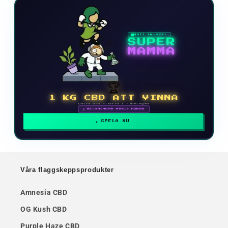
NYTT TV-SPEL
SUPER
MAMMA
🏆
1 KG CBD ATT VINNA
Delta och klättra i rankingen
🗓 BELÖNINGAR VARJE MÅNAD
SPELA NU
Våra flaggskeppsprodukter
Amnesia CBD
OG Kush CBD
Purple Haze CBD