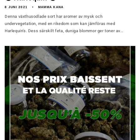
8 JUNI 2021
MAMMA KANA
Denna växthusodlade sort har aromer av mysk och
undervegetation, med en rikedom som kan jämföras med
Harlequin's. Dess särskilt feta, duniga blommor ger toner av...