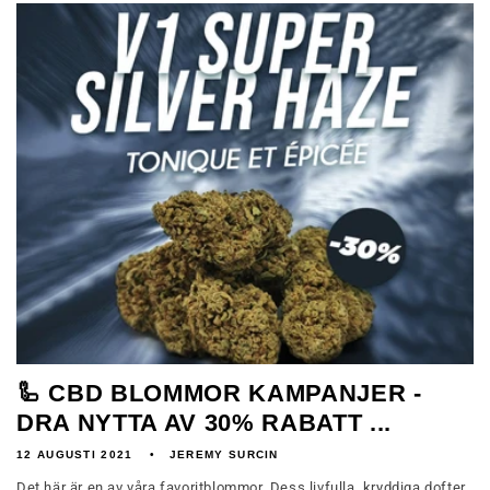
🦾 CBD BLOMMOR KAMPANJER -
DRA NYTTA AV 30% RABATT ...
12 AUGUSTI 2021
JEREMY SURCIN
Det här är en av våra favoritblommor. Dess livfulla, kryddiga dofter