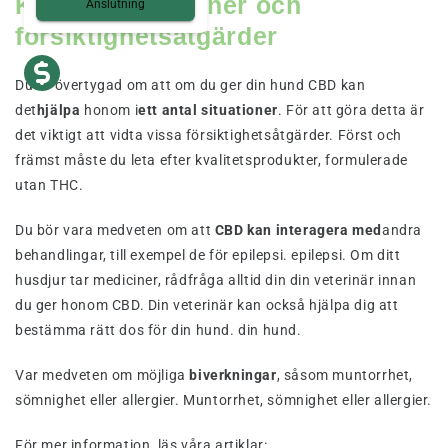
Kontraindikationer och
Anslutning
försiktighetsåtgärder
Du är övertygad om att om du ger din hund CBD kan
det
hjälpa
honom i
ett antal situationer
. För att göra detta är
det viktigt att vidta vissa försiktighetsåtgärder. Först och
främst måste du leta efter kvalitetsprodukter, formulerade
utan THC.
Du bör vara medveten om att
CBD kan interagera med
andra
behandlingar, till exempel de för epilepsi. epilepsi. Om ditt
husdjur tar mediciner, rådfråga alltid din din veterinär innan
du ger honom CBD. Din veterinär kan också hjälpa dig att
bestämma rätt dos för din hund. din hund.
Var medveten om möjliga
biverkningar
, såsom muntorrhet,
sömnighet eller allergier. Muntorrhet, sömnighet eller allergier.
För mer information, läs våra artiklar: