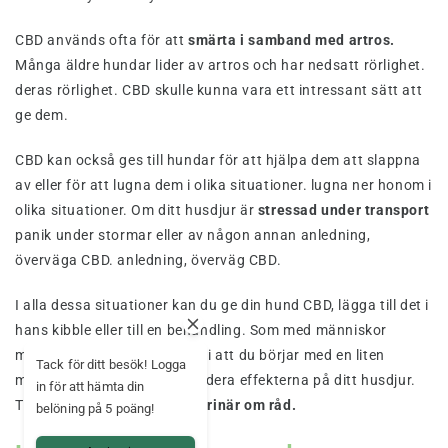
CBD används ofta för att
smärta i samband med artros.
Många äldre hundar lider av artros och har nedsatt rörlighet.
deras rörlighet. CBD skulle kunna vara ett intressant sätt att
ge dem.
CBD kan också ges till hundar för att hjälpa dem att slappna
av eller för att lugna dem i olika situationer. lugna ner honom i
olika situationer. Om ditt husdjur är
stressad under transport
panik under stormar eller av någon annan anledning,
överväga CBD. anledning, överväg CBD.
I alla dessa situationer kan du ge din hund CBD, lägga till det i
hans kibble eller till en behandling. Som med människor
människor rekommenderar vi att du börjar med en liten
Tack för ditt besök! Logga
mängd och utvärderar utvärdera effekterna på ditt husdjur.
in för att hämta din
Tveka inte att
fråga din veterinär om råd.
belöning på 5 poäng!