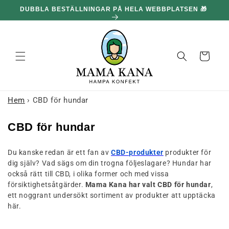
och gå
DUBBLA BESTÄLLNINGAR PÅ HELA WEBBPLATSEN 🎁
100
vidare till
innehållet
Korg
Hem
›
CBD för hundar
S
CBD för hundar
a
Du kanske redan är ett fan av
CBD-produkter
produkter för
m
dig själv? Vad sägs om din trogna följeslagare? Hundar har
l
också rätt till CBD, i olika former och med vissa
i
försiktighetsåtgärder.
Mama Kana har valt CBD för hundar
,
ett noggrant undersökt sortiment av produkter att upptäcka
n
här.
g
: