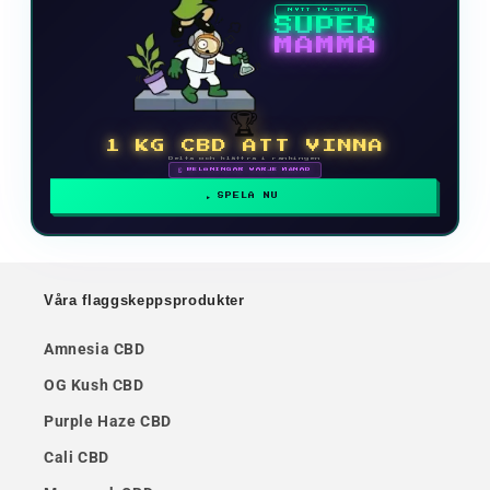
NYTT TV-SPEL
SUPER
MAMMA
🏆
1 KG CBD ATT VINNA
Delta och klättra i rankingen
🗓 BELÖNINGAR VARJE MÅNAD
SPELA NU
Våra flaggskeppsprodukter
Amnesia CBD
OG Kush CBD
Purple Haze CBD
Cali CBD