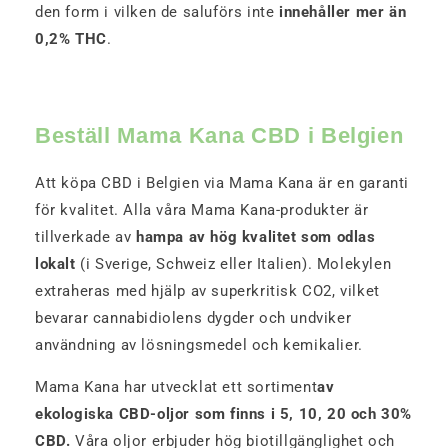
den form i vilken de saluförs inte
innehåller mer än
0,2% THC
.
Beställ Mama Kana CBD i Belgien
Att köpa CBD i Belgien via Mama Kana är en garanti
för kvalitet. Alla våra Mama Kana-produkter är
tillverkade av
hampa av hög kvalitet som odlas
lokalt
(i Sverige, Schweiz eller Italien). Molekylen
extraheras med hjälp av superkritisk CO2, vilket
bevarar cannabidiolens dygder och undviker
användning av lösningsmedel och kemikalier.
Mama Kana har utvecklat ett sortiment
av
ekologiska CBD-oljor som finns i 5, 10, 20 och 30%
CBD.
Våra oljor erbjuder hög biotillgänglighet och