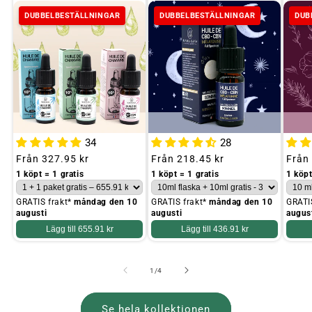
DUBBELBESTÄLLNINGAR
DUBBELBESTÄLLNINGAR
DUB
34
28
Ordinarie
Från
327.95 kr
Ordinarie
Från
218.45 kr
Ordin
Från
pris
pris
pris
1 köpt = 1 gratis
1 köpt = 1 gratis
1 köpt
GRATIS frakt*
måndag den 10
GRATIS frakt*
måndag den 10
GRATI
augusti
augusti
augus
Lägg till
655.91 kr
Lägg till
436.91 kr
av
1
/
4
Se hela kollektionen