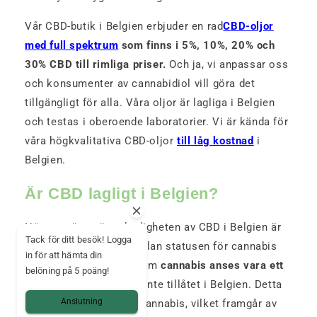
Vår CBD-butik i Belgien erbjuder en rad
CBD-oljor
med full spektrum
som finns i 5%, 10%, 20% och
30% CBD till rimliga priser.
Och ja, vi anpassar oss
och konsumenter av cannabidiol vill göra det
tillgängligt för alla. Våra oljor är lagliga i Belgien
och testas i oberoende laboratorier. Vi är kända för
våra högkvalitativa CBD-oljor
till låg kostnad
i
Belgien.
Är CBD lagligt i Belgien?
När man överväger lagligheten av CBD i Belgien är
Tack för ditt besök! Logga
det viktigt att skilja mellan statusen för cannabis
in för att hämta din
och cannabidiol. Även om
cannabis anses vara ett
belöning på 5 poäng!
narkotiskt ämne
är det inte tillåtet i Belgien. Detta
Anslutning
gäller även medicinsk cannabis, vilket framgår av