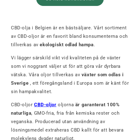
CBD-olja i Belgien är en bästsäljare. Vårt sortiment
av CBD-oljor är en favorit bland konsumenterna och
tillverkas av
ekologiskt odlad hampa
.
Vi lägger särskild vikt vid kvaliteten på de växter
som vi noggrant väljer ut för att göra vår dyrbara
vätska. Våra oljor tillverkas av
växter som odlas i
Sverige
, ett föregångsland i Europa som är känt för
sin hampakvalitet.
CBD-oljor
CBD-oljor
oljorna
är garanterat 100%
naturliga
, GMO-fria, fria från kemiska rester och
veganska. Producerad utan användning av
lösningsmedel extraheras CBD kallt för att bevara
molekylens dygder naturligt.