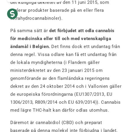
det kungliga dekretet av den 11 juni 2015, som
reglerar produkter baserade på en eller flera
tetrahydrocannabinoler).
På samma sätt är
det förbjudet att odla cannabis
för medicinska eller till och med vetenskapliga
ändamål i Belgien.
Det finns dock ett undantag från
denna regel. Vissa odlare kan få ett undantag från
de lokala myndigheterna (i Flandern gäller
ministerdekretet av den 23 januari 2015 om
genomförande av den flamländska regeringens
dekret av den 24 oktober 2014 och i Vallonien gäller
de europeiska förordningarna (EU1307/2013, EU
1306/2013, R809/2014 och EU 639/2014)). Cannabis
med lägre THC-halt kan därför odlas utomhus.
Däremot är cannabidiol (CBD) och preparat
baserade på denna molekyl inte förbjudna i landet.