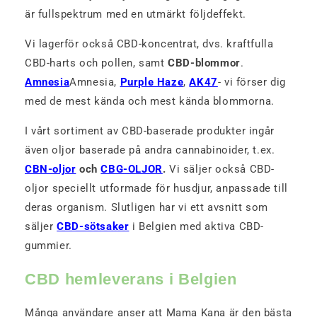
är fullspektrum med en utmärkt följdeffekt.
Vi lagerför också CBD-koncentrat, dvs. kraftfulla
CBD-harts och pollen, samt
CBD-blommor
.
Amnesia
Amnesia,
Purple Haze
,
AK47
- vi förser dig
med de mest kända och mest kända blommorna.
I vårt sortiment av CBD-baserade produkter ingår
även oljor baserade på andra cannabinoider, t.ex.
CBN-oljor
och
CBG-OLJOR
.
Vi säljer också CBD-
oljor speciellt utformade för husdjur, anpassade till
deras organism. Slutligen har vi ett avsnitt som
säljer
CBD-sötsaker
i Belgien med aktiva CBD-
gummier.
CBD hemleverans i Belgien
Många användare anser att Mama Kana är den bästa