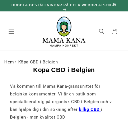
och gå
🎁
100 G GRATIS FÖR VARJE 1,095.00 kr DU HANDLAR FÖR
vidare till
🔥
innehållet
Korg
Hem
›
Köpa CBD i Belgien
Köpa CBD i Belgien
Välkommen till Mama Kana-gränssnittet för
belgiska konsumenter. Vi är en butik som
specialiserat sig på organisk CBD i Belgien och vi
kan hjälpa dig i din sökning efter
billig CBD
i
Belgien
- men kvalitet CBD!