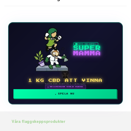
NYTT TV-SPEL
SUPER
MAMMA
🏆
1 KG CBD ATT VINNA
Delta och klättra i rankingen
🗓 BELÖNINGAR VARJE MÅNAD
SPELA NU
Våra flaggskeppsprodukter