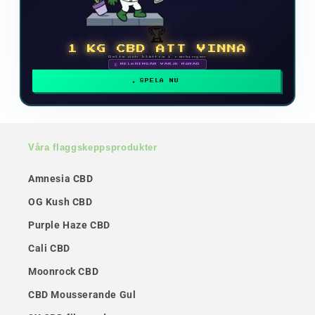
🏆
1 KG CBD ATT VINNA
Delta och klättra i rankingen
🗓 BELÖNINGAR VARJE MÅNAD
SPELA NU
Våra flaggskeppsprodukter
Amnesia CBD
OG Kush CBD
Purple Haze CBD
Cali CBD
Moonrock CBD
CBD Mousserande Gul