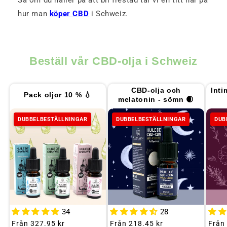
Så om du håller på att bli frestad tar vi en titt här på
hur man
köper CBD
i Schweiz.
Beställ vår CBD-olja i Schweiz
CBD-olja och
Inti
Pack oljor 10 % 💧
melatonin - sömn 🌒
DUBBELBESTÄLLNINGAR
DUBBELBESTÄLLNINGAR
DUB
34
28
Ordinarie
Från
327.95 kr
Ordinarie
Från
218.45 kr
Ordin
Från