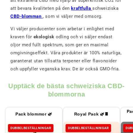
att extrahera CBD med hjälp av superkritisk CO2 för
att bevara kvaliteten på den
kraftfulla
schweiziska
CBD-blomman
, som vi väljer med omsorg.
Vi väljer producenter som arbetar i enlighet med
kraven för
ekologisk
odling och vi säljer endast
oljor med fullt spektrum, som ger en maximal
omgivningseffekt. Våra produkter är 100% naturliga,
garanterat utan tillsatta terpener eller flavonoider
och uppfyller veganska krav. De är också GMO-fria.
Upptäck de bästa schweiziska CBD-
blommorna
Pa
Pack blommor 🌿
Royal Pack 🌿🍫
DUBBELBESTÄLLNINGAR
DUBBELBESTÄLLNINGAR
DUB