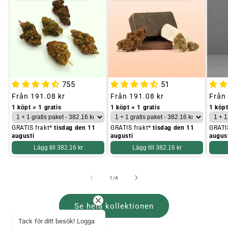
755
51
Ordinarie
Från
191.08 kr
Ordinarie
Från
191.08 kr
Ordin
Från
pris
pris
pris
1 köpt = 1 gratis
1 köpt = 1 gratis
1 köpt
GRATIS frakt*
tisdag den 11
GRATIS frakt*
tisdag den 11
GRATI
augusti
augusti
augus
Lägg till
382.16 kr
Lägg till
382.16 kr
av
1
/
4
Se hela kollektionen
Tack för ditt besök! Logga