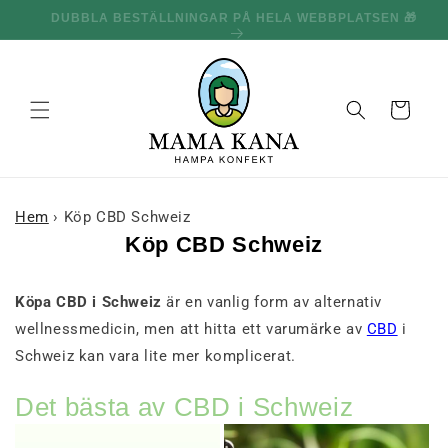
och gå
🎁
100 G GRATIS FÖR VARJE 1,095.00 kr DU HANDLAR FÖR
vidare till
🔥
innehållet
Korg
Hem
›
Köp CBD Schweiz
Köp CBD Schweiz
Köpa CBD i Schweiz
är en vanlig form av alternativ
wellnessmedicin, men att hitta ett varumärke av
CBD
i
Schweiz kan vara lite mer komplicerat.
Det bästa av CBD i Schweiz