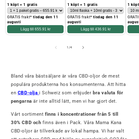
pris
pris
pris
1 köpt = 1 gratis
1 köpt = 1 gratis
1 köpt
GRATIS frakt*
tisdag den 11
GRATIS frakt*
tisdag den 11
GRATI
augusti
augusti
augus
Lägg till
655.91 kr
Lägg till
436.91 kr
av
1
/
4
Bland våra bästsäljare är våra CBD-oljor de mest
populära produkterna hos konsumenterna. Att hitta
en
CBD-olja
i Schweiz som erbjuder
bra valuta för
pengarna
är inte alltid lätt, men vi har gjort det.
Vårt sortiment
finns i koncentrationer från 5 till
30% CBD och
finns även i Pack. Våra Mama Kana
CBD-oljor är tillverkade av lokal hampa. Vi har valt