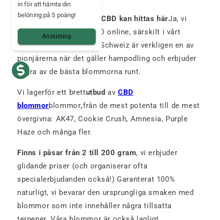
in för att hämta din
belöning på 5 poäng!
Den bästa schweiziska CBD kan hittas här
Ja, vi
erbjuder schweizisk CBD online, särskilt i vårt
Anslutning
sortiment av blommor. Schweiz är verkligen en av
pionjärerna när det gäller hampodling och erbjuder
några av de bästa blommorna runt.
Vi lagerför ett brett
utbud
av
CBD
blommor
blommor
,
från de mest potenta till de mest
övergivna: AK47, Cookie Crush, Amnesia, Purple
Haze och många fler.
Finns i påsar från 2 till 200 gram
, vi erbjuder
glidande priser (och organiserar ofta
specialerbjudanden också!) Garanterat 100%
naturligt, vi bevarar den ursprungliga smaken med
blommor som inte innehåller några tillsatta
terpener. Våra blommor är också lagligt