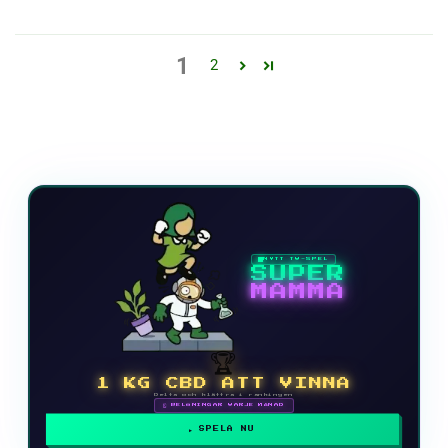
1
2
NYTT TV-SPEL
SUPER
MAMMA
🏆
1 KG CBD ATT VINNA
Delta och klättra i rankingen
🗓 BELÖNINGAR VARJE MÅNAD
SPELA NU