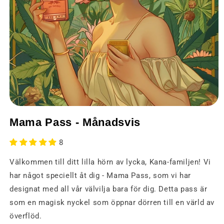
Öppna
media
Mama Pass - Månadsvis
1
i
ett
8
modalt
fönster
Välkommen till ditt lilla hörn av lycka, Kana-familjen! Vi
har något speciellt åt dig - Mama Pass, som vi har
designat med all vår välvilja bara för dig. Detta pass är
som en magisk nyckel som öppnar dörren till en värld av
överflöd.