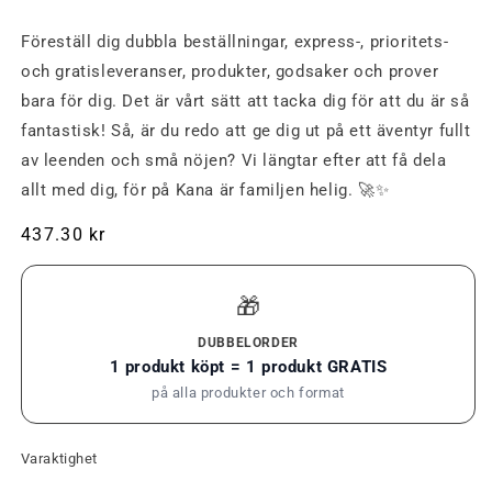
Föreställ dig dubbla beställningar, express-, prioritets-
och gratisleveranser, produkter, godsaker och prover
bara för dig. Det är vårt sätt att tacka dig för att du är så
fantastisk! Så, är du redo att ge dig ut på ett äventyr fullt
av leenden och små nöjen? Vi längtar efter att få dela
allt med dig, för på Kana är familjen helig. 🚀✨
Ordinarie
437.30 kr
pris
🎁
DUBBELORDER
1 produkt köpt = 1 produkt GRATIS
på alla produkter och format
Varaktighet