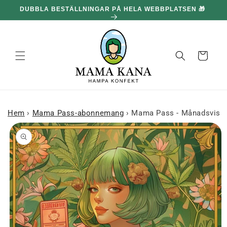
och gå
DUBBLA BESTÄLLNINGAR PÅ HELA WEBBPLATSEN 🎁
100
vidare till
innehållet
Korg
Hem
›
Mama Pass-abonnemang
›
Mama Pass - Månadsvis
 till
roduktinformation