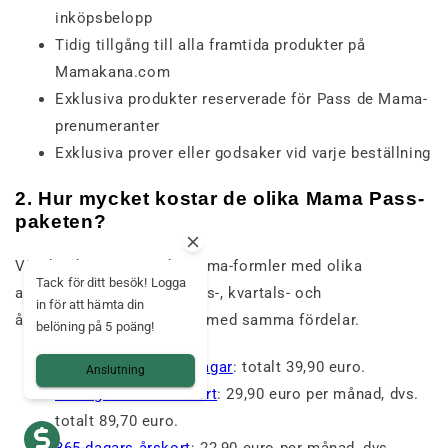
inköpsbelopp
Tidig tillgång till alla framtida produkter på
Mamakana.com
Exklusiva produkter reserverade för Pass de Mama-
prenumeranter
Exklusiva prover eller godsaker vid varje beställning
2. Hur mycket kostar de olika Mama Pass-
paketen?
Vi erbjuder tre Pass de Mama-formler med olika
Tack för ditt besök! Logga
abonnemangstider (månads-, kvartals- och
in för att hämta din
årsabonnemang) men alla med samma fördelar.
belöning på 5 poäng!
Månadskort för 30 dagar
: totalt 39,90 euro.
Anslutning
90-dagars kvartalskort
: 29,90 euro per månad, dvs.
totalt 89,70 euro.
365-dagars årskort
: 22,90 euro per månad, dvs.