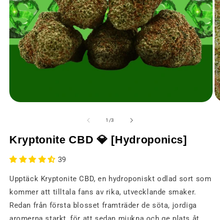
Öppna
Ö
media
m
1
2
av
1
/
3
i
i
ett
et
Kryptonite CBD 💎 [Hydroponics]
modalt
m
fönster
fö
39
Upptäck Kryptonite CBD, en hydroponiskt odlad sort som
kommer att tilltala fans av rika, utvecklande smaker.
Redan från första blosset framträder de söta, jordiga
aromerna starkt, för att sedan mjukna och ge plats åt