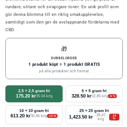
rundare, sötare och sirapigare toner. En unik profil som
gör denna blomma till en riktig smakupplevelse,
samtidigt som den ger de avslappnande fördelarna med
CBD.
🎁
DUBBELORDER
1 produkt köpt = 1 produkt GRATIS
på alla produkter och format
2,5 + 2,5 gram fri
5 + 5 gram fri
175.20 kr
328.50 kr
35.04 kr/g
32,85 kr/g
-6 %
10 + 10 gram fri
25 + 25 gram fri
613.20 kr
28,47
30,66 kr/g
-19
-13 %
1,423.50 kr
%
kr/g