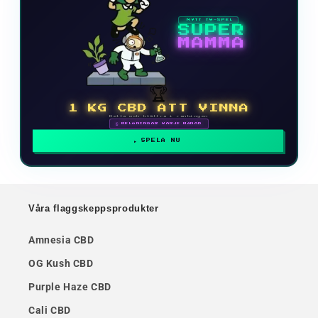
NYTT TV-SPEL
SUPER
MAMMA
🏆
1 KG CBD ATT VINNA
Delta och klättra i rankingen
🗓 BELÖNINGAR VARJE MÅNAD
SPELA NU
Våra flaggskeppsprodukter
Amnesia CBD
OG Kush CBD
Purple Haze CBD
Cali CBD