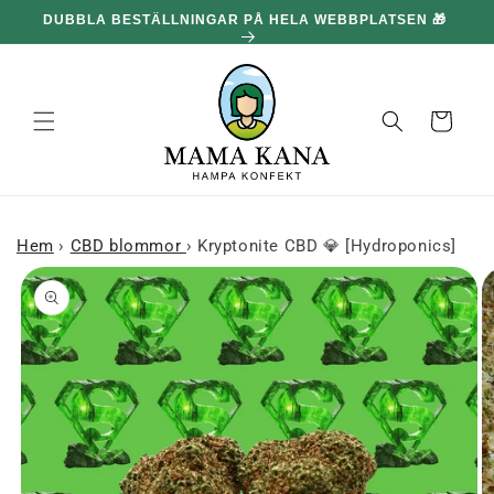
och gå
DUBBLA BESTÄLLNINGAR PÅ HELA WEBBPLATSEN 🎁
100
vidare till
innehållet
Korg
Hem
›
CBD blommor
›
Kryptonite CBD 💎 [Hydroponics]
 till
roduktinformation