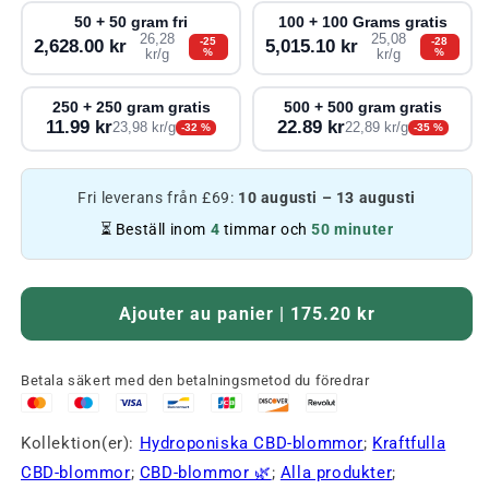
50 + 50 gram fri
100 + 100 Grams gratis
26,28
25,08
-25
-28
2,628.00 kr
5,015.10 kr
%
%
kr/g
kr/g
250 + 250 gram gratis
500 + 500 gram gratis
11.99 kr
22.89 kr
23,98 kr/g
22,89 kr/g
-32 %
-35 %
Fri leverans från £69:
10 augusti – 13 augusti
⏳ Beställ inom
4
timmar och
50 minuter
Ajouter au panier | 175.20 kr
Betala säkert med den betalningsmetod du föredrar
Kollektion(er):
Hydroponiska CBD-blommor
;
Kraftfulla
CBD-blommor
;
CBD-blommor 🌿
;
Alla produkter
;