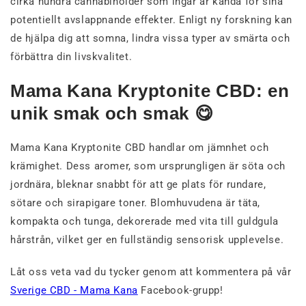
cirka hundra cannabinoider som ingår är kända för sina
potentiellt avslappnande effekter. Enligt ny forskning kan
de hjälpa dig att somna, lindra vissa typer av smärta och
förbättra din livskvalitet.
Mama Kana Kryptonite CBD: en
unik smak och smak 😋
Mama Kana Kryptonite CBD handlar om jämnhet och
krämighet. Dess aromer, som ursprungligen är söta och
jordnära, bleknar snabbt för att ge plats för rundare,
sötare och sirapigare toner. Blomhuvudena är täta,
kompakta och tunga, dekorerade med vita till guldgula
hårstrån, vilket ger en fullständig sensorisk upplevelse.
Låt oss veta vad du tycker genom att kommentera på vår
Sverige CBD - Mama Kana
Facebook-grupp!