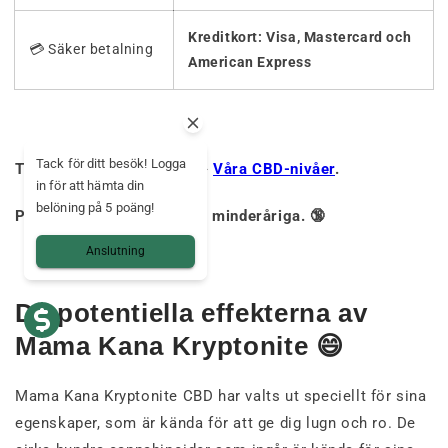
Kreditkort: Visa, Mastercard och
💳 Säker betalning
American Express
Tack för ditt besök! Logga
THC-nivåer under 0,3%. ➡️
Våra CBD-nivåer
.
in för att hämta din
belöning på 5 poäng!
Produkten är förbjuden för minderåriga. 🔞
Anslutning
De potentiella effekterna av
Mama Kana Kryptonite 😄
Mama Kana Kryptonite CBD har valts ut speciellt för sina
egenskaper, som är kända för att ge dig lugn och ro. De