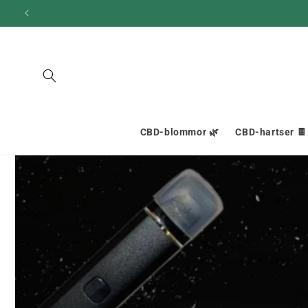
och gå
vidare till
innehållet
CBD-blommor 🌿
CBD-hartser 🍫