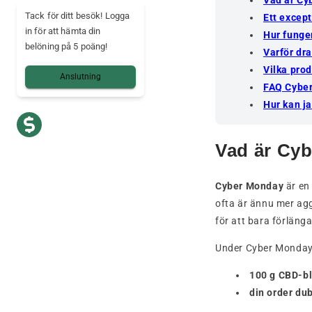
Tack för ditt besök! Logga
Ett except
in för att hämta din
Hur funge
belöning på 5 poäng!
Varför dra
Vilka pro
Anslutning
FAQ Cybe
Hur kan j
Vad är Cy
Cyber Monday
är en
ofta är ännu mer ag
för att bara förlänga
Under Cyber Monday 
100 g CBD-bl
din order du