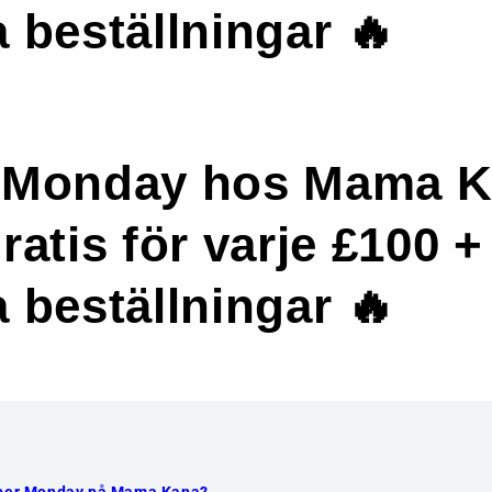
 beställningar 🔥
 Monday hos Mama K
ratis för varje £100 +
 beställningar 🔥
yber Monday på Mama Kana?