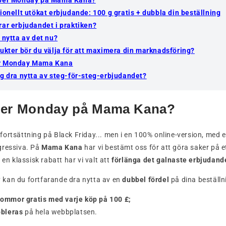
ionellt utökat erbjudande: 100 g gratis + dubbla din beställning
rar erbjudandet i praktiken?
 nytta av det nu?
dukter bör du välja för att maximera din marknadsföring?
r Monday Mama Kana
ag dra nytta av steg-för-steg-erbjudandet?
ber Monday på Mama Kana?
 fortsättning på Black Friday... men i en 100% online-version, med
gressiva. På
Mama Kana
har vi bestämt oss för att göra saker på ett
 en klassisk rabatt har vi valt att
förlänga det galnaste erbjudandet
kan du fortfarande dra nytta av en
dubbel fördel
på dina beställn
ommor gratis med varje köp på 100 £;
bbleras
på hela webbplatsen.