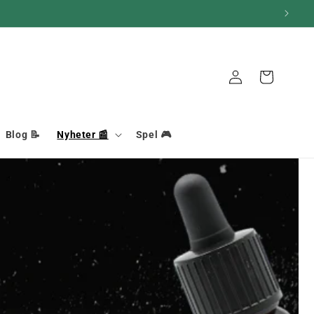
Anslutning
Korg
Blog 📝
Nyheter 📰
Spel 🎮