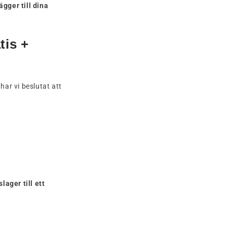
ägger till dina
tis +
ar vi beslutat att
lager till ett