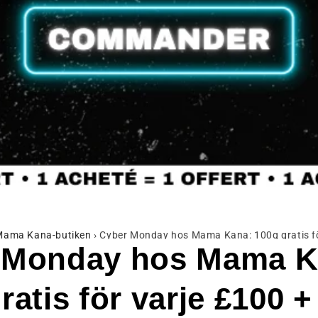
 Mama Kana-butiken
›
Cyber Monday hos Mama Kana: 100g gratis för
 Monday hos Mama K
ratis för varje £100 +