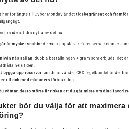
 har förlängts till Cyber Monday är det
tidsbegränsat och framför 
illgängligt.
en bra idé att dra nytta av det nu:
 går åt mycket snabbt
: de mest populära referenserna kommer sanno
nivån nås sällan
: dubbla beställningen + gram som erbjuds, det ä
tthålla hela tiden.
tt bygga upp reserver
: om du använder CBD regelbundet är det här 
ller till och med månaders
förbrukning.
du väntar, desto större är risken att du går miste om dina favorits
ukter bör du välja för att maximera 
öring?