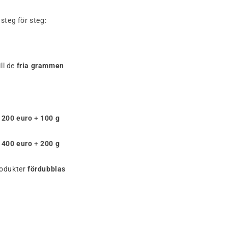
steg för steg:
ll de
fria grammen
v 200 euro
+
100 g
v 400 euro
+
200 g
produkter
fördubblas