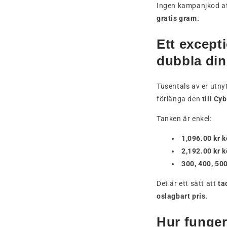
Ingen kampanjkod at
gratis gram.
Ett excepti
dubbla din
Tusentals av er utny
förlänga den
till Cy
Tanken är enkel:
1,096.00 kr 
2,192.00 kr 
300, 400, 50
Det är ett sätt att
ta
oslagbart pris.
Hur funger