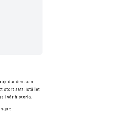
 erbjudanden som
 stort sätt: istället
 i vår historia
.
ingar: