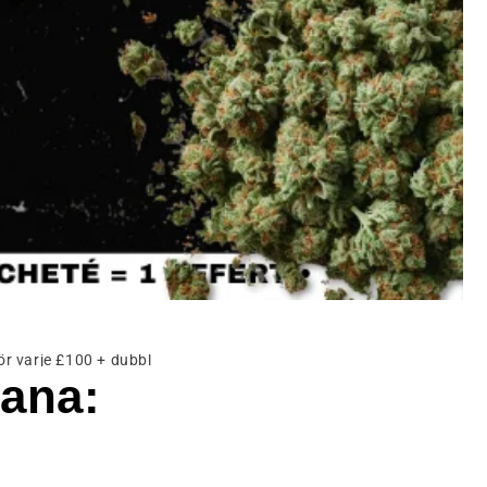
 varje £100 + dubbla beställningar 🔥
ana: