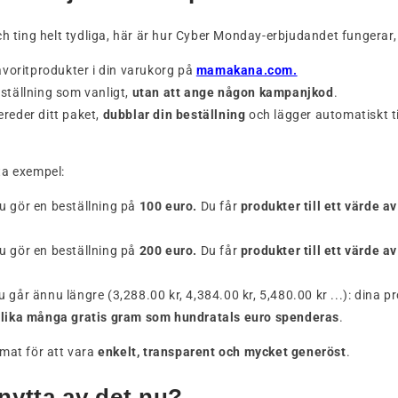
ch ting helt tydliga, här är hur Cyber Monday-erbjudandet fungerar, 
favoritprodukter i din varukorg på
mamakana.com.
ställning som vanligt,
utan att ange någon kampanjkod
.
reder ditt paket,
dubblar din beställning
och lägger automatiskt ti
ta exempel:
u gör en beställning på
100 euro.
Du får
produkter till ett värde a
.
u gör en beställning på
200 euro.
Du får
produkter till ett värde a
.
 går ännu längre (3,288.00 kr, 4,384.00 kr, 5,480.00 kr ...): dina 
r
lika många gratis gram som hundratals euro spenderas
.
mat för att vara
enkelt, transparent och mycket generöst
.
 nytta av det nu?