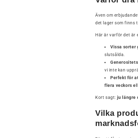
Även om erbjudandet
det lager som finns t
Här är varför det är 
Vissa sorter
slutsålda.
Generositets
vi inte kan upprä
Perfekt för a
flera veckors e
Kort sagt:
ju längre 
Vilka prod
marknadsf