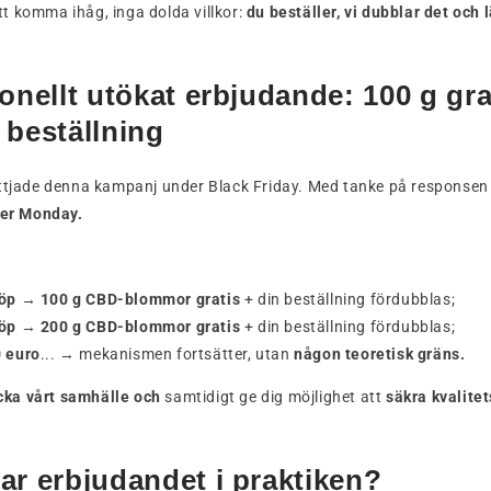
t komma ihåg, inga dolda villkor:
du beställer, vi dubblar det och l
onellt utökat erbjudande: 100 g gra
 beställning
ttjade denna kampanj under Black Friday. Med tanke på responsen h
ber Monday.
köp
→
100 g CBD-blommor gratis
+ din beställning fördubblas;
köp
→
200 g CBD-blommor gratis
+ din beställning fördubblas;
0 euro
... → mekanismen fortsätter, utan
någon teoretisk gräns.
cka vårt samhälle och
samtidigt ge dig möjlighet att
säkra kvalitets
ar erbjudandet i praktiken?