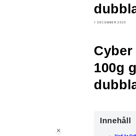
dubbla
1 DECEMBER 2025
Cyber
100g g
dubbla
Innehåll
Vad är C